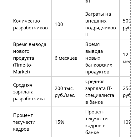
Б)
Затраты на
Количество
внешних
500 мл
100
разработчиков
подрядчиков
руб./го
IT
Время вывода
Время
нового
вывода
12
продукта
6 месяцев
новых
месяце
(Time-to-
банковских
Market)
продуктов
Средняя
Средняя
200 тыс.
зарплата IT-
250 тыс
зарплата
руб./мес.
специалиста
руб./ме
разработчика
в банке
Процент
Процент
текучести
текучести
15%
10%
кадров в
кадров
банке