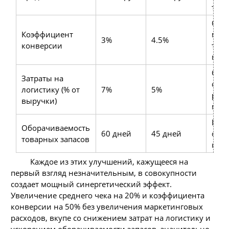
тра
Опт
Коэффициент
мар
3%
4.5%
конверсии
тор
проц
Сни
Затраты на
опе
логистику (% от
7%
5%
расх
выручки)
мар
Выс
Оборачиваемость
60 дней
45 дней
обо
товарных запасов
капи
Каждое из этих улучшений, кажущееся на
первый взгляд незначительным, в совокупности
создает мощный синергетический эффект.
Увеличение среднего чека на 20% и коэффициента
конверсии на 50% без увеличения маркетинговых
расходов, вкупе со снижением затрат на логистику и
ускорением оборачиваемости запасов, значительно