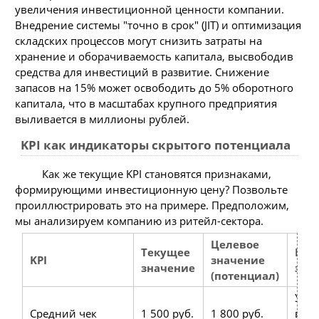
увеличения инвестиционной ценности компании.
Внедрение системы "точно в срок" (JIT) и оптимизация
складских процессов могут снизить затраты на
хранение и оборачиваемость капитала, высвободив
средства для инвестиций в развитие. Снижение
запасов на 15% может освободить до 5% оборотного
капитала, что в масштабах крупного предприятия
выливается в миллионы рублей.
KPI как индикаторы скрытого потенциала
Как же текущие KPI становятся признаками,
формирующими инвестиционную цену? Позвольте
проиллюстрировать это на примере. Предположим,
мы анализируем компанию из ритейл-сектора.
Целевое
Текущее
Инв
KPI
значение
значение
эфф
(потенциал)
Уве
Средний чек
1 500 руб.
1 800 руб.
выру