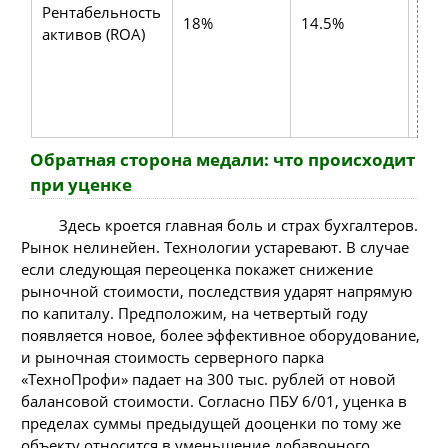
Рентабельность
дел
18%
14.5%
активов (ROA)
бо
сто
акт
поя
инв
Обратная сторона медали: что происходит
при уценке
Здесь кроется главная боль и страх бухгалтеров.
Рынок нелинейен. Технологии устаревают. В случае
если следующая переоценка покажет снижение
рыночной стоимости, последствия ударят напрямую
по капиталу. Предположим, на четвертый году
появляется новое, более эффективное оборудование,
и рыночная стоимость серверного парка
«ТехноПрофи» падает на 300 тыс. рублей от новой
балансовой стоимости. Согласно ПБУ 6/01, уценка в
пределах суммы предыдущей дооценки по тому же
объекту относится в уменьшение добавочного