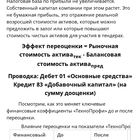
Налоговая база по прибыли не увеличивается.
Собственный капитал компании при этом растет. Это
не бумажная прибыль, это отражение реальной
возросшей стоимости активов, которые можно
предложить в залог или которые повышают
стоимость чистых активов для участия в тендерах.
Эффект переоценки = Рыночная
стоимость актива
- Балансовая
тек
стоимость актива
пред
Проводка: Дебет 01 «Основные средства»
Кредит 83 «Добавочный капитал» (на
сумму дооценки)
Посмотрим, как это меняет ключевые
финансовые коэффициенты «ТехноПрофи» до и после
переоценки.
Влияние переоценки на показатели «ТехноПрофи» (
Финансовый
До
После
Ан