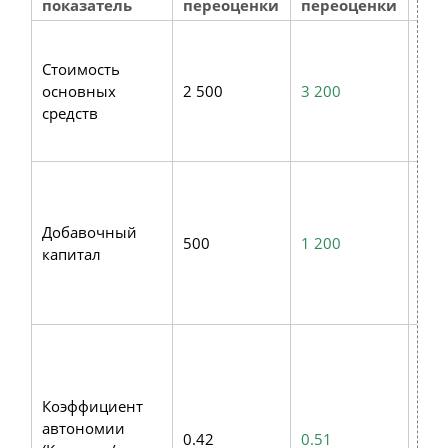
показатель
переоценки
переоценки
ко
Бал
ста
Стоимость
бол
основных
2 500
3 200
реа
средств
Акт
нед
Ос
ист
кап
Добавочный
500
1 200
нал
капитал
Пря
укр
фун
Пор
зна
дос
Коэффициент
Ком
автономии
точ
0.42
0.51