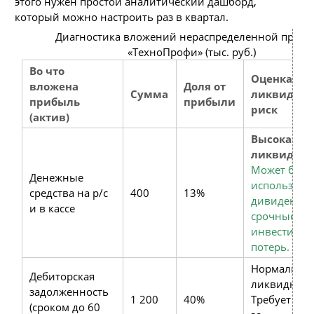
этого нужен простой аналитический дашборд,
который можно настроить раз в квартал.
Диагностика вложений нераспределенной приб
«ТехноПрофи» (тыс. руб.)
Во что
Оценка
вложена
Доля от
Сумма
ликвиднос
прибыль
прибыли
риск
(актив)
Высокая
ликвиднос
Может быть
Денежные
использова
средства на р/с
400
13%
дивиденды
и в кассе
срочные
инвестиции
потерь.
Нормальна
Дебиторская
ликвидност
задолженность
1 200
40%
Требует кон
(сроком до 60