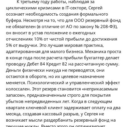
К третьему году работы, наблюдая за
циклическими кризисами в IT-секторе, Сергей
осознает необходимость создания формального
буфера. Несмотря на то, что для ООО резервный фонд
не обязателен (в отличие от АО по закону № 208-ФЗ),
он вносит в устав положение о ежегодных
отчислениях 10% от чистой прибыли до достижения
5% от выручки. Это лучшая мировая практика,
адаптированная для малого бизнеса. Механика проста
в конце года после расчета прибыли бухгалтер делает
проводку Дебет 84 Кредит 82 на рассчитанную сумму.
Деньги физически никуда не переводятся, они
остаются в обороте, но их целевое назначение
меняется. Психологический и управленческий эффект
колоссален. Этот резерв становится «неприкасаемым
запасом», предназначенным строго для покрытия
убытков непредвиденных лет. Когда в следующем
квартале ключевой клиент задерживает оплату на два
месяца, создавая кассовый разрыв, у Сергея не
возникает мысли раздербанить резервный фонд на
текущие нужды. Вместо этого он оптимизирует