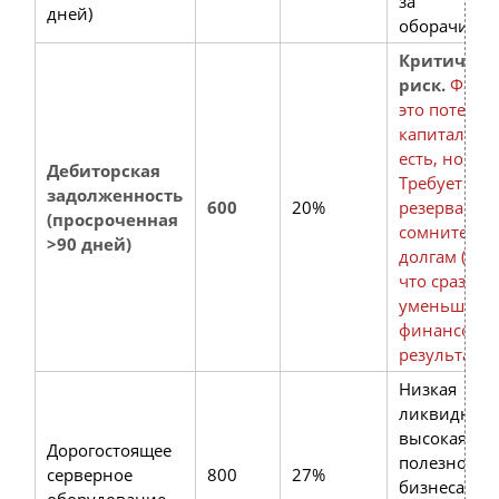
за
дней)
оборачивае
Критическ
риск.
Факти
это потери
капитала. 
есть, но ден
Дебиторская
Требует соз
задолженность
600
20%
резерва по
(просроченная
сомнитель
>90 дней)
долгам (счет
что сразу
уменьшит
финансовы
результат.
Низкая
ликвидност
высокая
Дорогостоящее
полезность 
серверное
800
27%
бизнеса. Эт