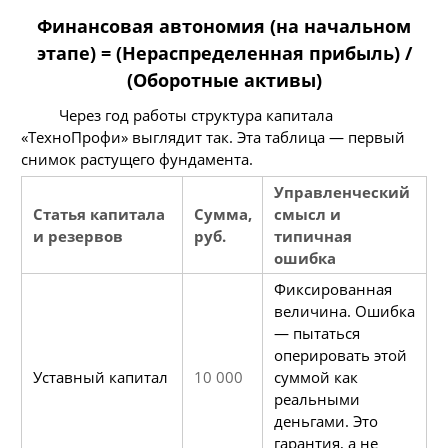
Финансовая автономия (на начальном
этапе) = (Нераспределенная прибыль) /
(Оборотные активы)
Через год работы структура капитала
«ТехноПрофи» выглядит так. Эта таблица — первый
снимок растущего фундамента.
Управленческий
Статья капитала
Сумма,
смысл и
и резервов
руб.
типичная
ошибка
Фиксированная
величина. Ошибка
— пытаться
оперировать этой
Уставный капитал
10 000
суммой как
реальными
деньгами. Это
гарантия, а не