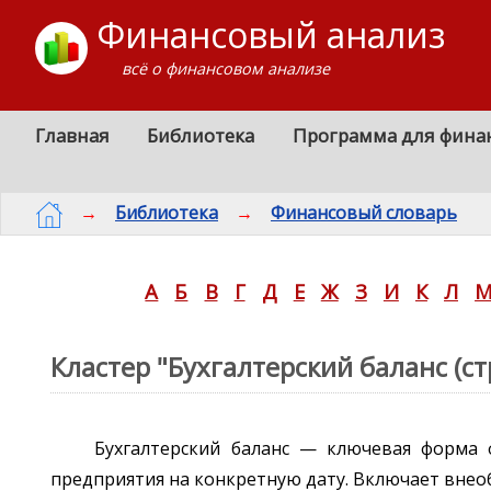
Финансовый анализ
всё о финансовом анализе
Главная
Библиотека
Программа для фина
→
Библиотека
→
Финансовый словарь
А
Б
В
Г
Д
Е
Ж
З
И
К
Л
Кластер "Бухгалтерский баланс (ст
Бухгалтерский баланс — ключевая форма 
предприятия на конкретную дату. Включает внеоб