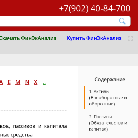
+7(902) 40-84-700
Скачать ФинЭкАнализ
Купить ФинЭкАнализ
Содержание
A
E
M
N
X
..
1. Активы
(Внеоборотные и
оборотные)
2. Пассивы
(Обязательства и
вов, пассивов и капитала
капитал)
ные средства.