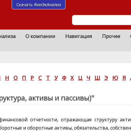
Скачать ФинЭкАнализ
нализа
О компании
Навигация
Прочее
М
Н
О
П
Р
С
Т
У
Ф
Х
Ц
Ч
Ш
Э
Ю
Я
руктура, активы и пассивы)"
финансовой отчетности, отражающая структуру акти
оротные и оборотные активы, обязательства, собствен