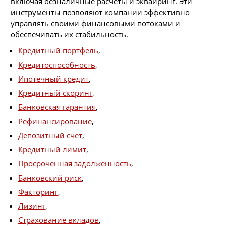
включая безналичные расчеты и эквайринг. Эти
инструменты позволяют компании эффективно
управлять своими финансовыми потоками и
обеспечивать их стабильность.
Кредитный портфель
,
Кредитоспособность
,
Ипотечный кредит
,
Кредитный скоринг
,
Банковская гарантия
,
Рефинансирование
,
Депозитный счет
,
Кредитный лимит
,
Просроченная задолженность
,
Банковский риск
,
Факторинг
,
Лизинг
,
Страхование вкладов
,