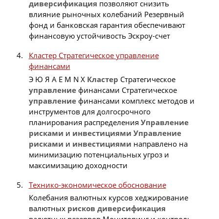
диверсификация
позволяют снизить
влияние рыночных колебаний Резервный
фонд и банковская гарантия обеспечивают
финансовую устойчивость Эскроу-счет
Кластер Стратегическое управление
финансами
Э Ю Я A E M N X
Кластер
Стратегическое
управление
финансами Стратегическое
управление
финансами комплекс методов и
инструментов для долгосрочного
планирования распределения
Управление
рисками
и
инвестициями
Управление
рисками
и
инвестициями
направлено на
минимизацию потенциальных угроз и
максимизацию доходности
Технико-экономическое обоснование
Колебания валютных курсов хеджирование
валютных
рисков
диверсификация