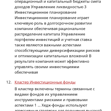
операционный и капитальный бюджеты смета
доходов
Управление
ликвидностью 3
Инвестиционное
планирование
Инвестиционное
планирование играет
ключевую роль в долгосрочном развитии
компании обеспечивая рациональное
распределение капитала
Управление
портфелем
инвестиций
и учетная ставка
также являются важными аспектами
способствующими
диверсификации
рисков
и оптимизации капитальных вложений В
результате компания может эффективно
управлять своими
инвестициями
обеспечивая
Кластер Инвестиционные фонды
В
кластер
включены термины связанные с
видами фондов их
управлением
инструментами
рисками
и правовыми
аспектами 1 ... Хедж-фонды используют
агрессивные стратегии для получения высокой