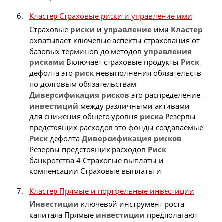
Кластер Страховые риски и управление ими
Страховые
риски
и
управление
ими
Кластер
охватывает ключевые аспекты страхования от
базовых терминов до методов
управления
рисками
Включает страховые продукты
Риск
дефолта это
риск
невыполнения обязательств
по долговым обязательствам
Диверсификация
рисков
это распределение
инвестиций
между различными активами
для снижения общего уровня
риска
Резервы
предстоящих расходов это фонды создаваемые
Риск
дефолта
Диверсификация
рисков
Резервы предстоящих расходов
Риск
банкротства 4 Страховые выплаты и
компенсации Страховые выплаты и
Кластер Прямые и портфельные инвестиции
Инвестиции
ключевой инструмент роста
капитала Прямые
инвестиции
предполагают