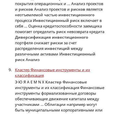
покрытия операционных и ... Анализ проектов
и
рисков
Анализ проектов и
рисков
является
неотъемлемой частью
инвестиционного
процесса
Инвестиционный
риск
включает в
себя ... Оценка кредитоспособности заемщика
помогает определить
риск
невозврата кредита
Диверсификация
инвестиционного
портфеля снижает
риски
за счет
распределения
инвестиций
между
различными активами
Инвестиционный
риск
Анализ
Кластер Финансовые инструменты и их
классификация
Э Ю Я A E M N X
Кластер
Финансовые
инструменты и их классификация Финансовые
инструменты формализованные договоры
обеспечивающие движение капитала между
участниками ... Облигации например могут
быть муниципальными корпоративными или