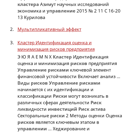
кластера
Азимут научных исследований
экономика и
управление
2015 № 2 11 С 16-20
13 Курилова
Мультипликативный эффект
Кластер Идентификация оценка и
минимизация рисков предприятия
Э Ю Я A E M N X
Кластер
Идентификация
оценка и минимизация
рисков
предприятия
Управление
рисками
ключевой элемент
финансовой устойчивости Включает анализ ...
Виды
рисков
Управление
рисками
начинается с их идентификации и
классификации
Риски
могут возникать в
различных сферах деятельности
Риск
ликвидности
инвестиций
Риск
актива
Секторальные
риски
2 Методы оценки Оценка
рисков
является ключевым этапом в
управлении
... Хеджирование и