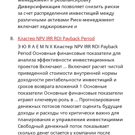
Диверсификация
позволяет снизить
риски
за счет распределения
инвестиций
между
различными активами
Риск-менеджмент
включает хеджирование и
Кластер NPV IRR ROI Payback Period
Э Ю Я A E M N X
Кластер
NPV IRR ROI Payback
Period Основные финансовые показатели для
анализа эффективности
инвестиционных
проектов Включают ... Включают расчет чистой
приведенной стоимости внутренней нормы
доходности рентабельности
инвестиций
и
сроков возврата вложений 1 Основные
показатели Основные финансовые показатели
играют ключевую роль в ... Прогнозирование
денежных потоков помогает оценить будущие
доходы и расходы что критически важно для
планирования и
управления
инвестициями
Свободный денежный поток показывает
сколько денег остается у компании после