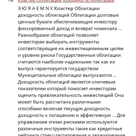
Кластер Облигации доходность облигаций
Э Ю Я A E M N X
Кластер
Облигации
доходность облигаций Облигации долговые
ценные бумаги обеспечивающие инвестору
фиксированный доход и возврат номинала ...
Разнообразие облигаций позволяет
инвесторам выбирать инструменты
соответствующие их
инвестиционным
целям
и уровню
риска
Государственные облигации
считаются наиболее надежными так как их
выпуск гарантируется государством
Муниципальные облигации выпускаются ...
Доходность облигаций является ключевым
показателем который помогает инвесторам
оценить привлекательность
инвестиций
Она
может быть рассчитана различными
способами включая текущую доходность
доходность к погашению и эффективную ... Для
управления
этими
рисками
используются
различные инструменты такие как кредитные
рейтинги стресс-тестирование и хеджирование