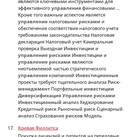
являются ключевыми инструментами для
эффективного
управления
финансовыми ...
Кроме того важным аспектом является
управление
налоговыми
рисками
и
обеспечение соответствия налогового учета
требованиям законодательства Налоговая
декларация Налоговый учет Камеральная
проверка Выездная
Инвестиции
и
управление
рисками
Инвестиции
и
управление
рисками
являются
неотъемлемой частью стратегического
управления
компанией
Инвестиционные
проекты требуют тщательного анализа
Риск-
менеджмент
Портфельные
инвестиции
Диверсификация
Управление
рисками
Инвестиционный
анализ Хеджирование
Кредитный
риск
Рыночный
риск
Сценарный
анализ Страхование
рисков
Модель
Кривая Филлипса
Покупка лицензий и патентов на передовые