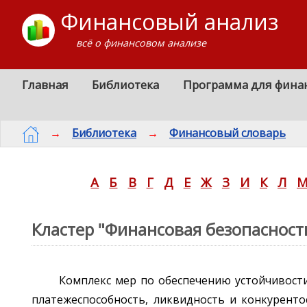
Финансовый анализ
всё о финансовом анализе
Главная
Библиотека
Программа для фина
→
Библиотека
→
Финансовый словарь
А
Б
В
Г
Д
Е
Ж
З
И
К
Л
Кластер "Финансовая безопасност
Комплекс мер по обеспечению устойчивост
платежеспособность, ликвидность и конкуренто