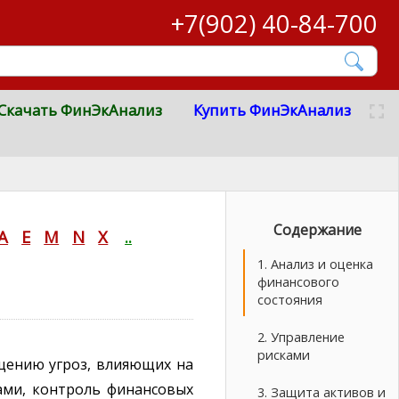
+7(902) 40-84-700
Скачать ФинЭкАнализ
Купить ФинЭкАнализ
Содержание
A
E
M
N
X
..
1. Анализ и оценка
финансового
состояния
2. Управление
рисками
щению угроз, влияющих на
ами, контроль финансовых
3. Защита активов и