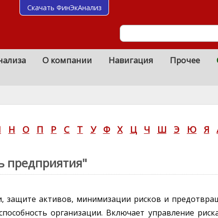
Скачать ФинЭкАнализ
нализа
О компании
Навигация
Прочее
М
Н
О
П
Р
С
Т
У
Ф
Х
Ц
Ч
Ш
Э
Ю
Я
ь предприятия"
и, защите активов, минимизации рисков и предотвра
способность организации. Включает управление риск