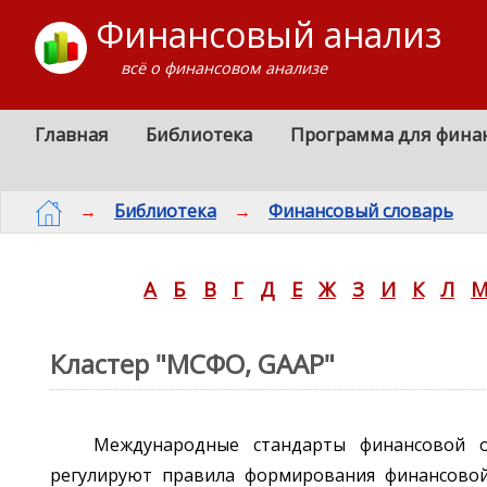
Финансовый анализ
всё о финансовом анализе
Главная
Библиотека
Программа для фина
→
Библиотека
→
Финансовый словарь
А
Б
В
Г
Д
Е
Ж
З
И
К
Л
Кластер "МСФО, GAAP"
Международные стандарты финансовой о
регулируют правила формирования финансовой 