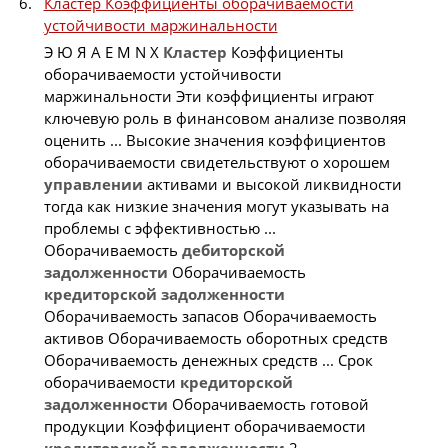
Кластер Коэффициенты оборачиваемости
устойчивости маржинальности
Э Ю Я A E M N X
Кластер
Коэффициенты
оборачиваемости устойчивости
маржинальности Эти коэффициенты играют
ключевую роль в финансовом анализе позволяя
оценить ... Высокие значения коэффициентов
оборачиваемости свидетельствуют о хорошем
управлении
активами и высокой ликвидности
тогда как низкие значения могут указывать на
проблемы с эффективностью ...
Оборачиваемость
дебиторской
задолженности
Оборачиваемость
кредиторской
задолженности
Оборачиваемость запасов Оборачиваемость
активов Оборачиваемость оборотных средств
Оборачиваемость денежных средств ... Срок
оборачиваемости
кредиторской
задолженности
Оборачиваемость готовой
продукции Коэффициент оборачиваемости
кредиторской
задолженности
2