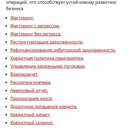
операций, что способствует устойчивому развитию
бизнеса.
Факторинг
,
Факторинг с регрессом
,
Факторинг без регресса
,
Реструктуризация задолженности
,
Рефинансирование дебиторской задолженности
,
Кредитная политика предприятия
,
Управление денежными потоками
,
Взаимозачет
,
Рассрочка платежа
,
Авансовый отчет
,
Пролонгация долга
,
Досрочное погашение кредита
,
Кредитный лимит
,
Кредитный скоринг
,