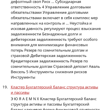
дефолтный своп Риск ... Субсидиарная
ответственность 4
Управление
долговыми
обязательствами
Управление
долговыми
обязательствами включает в себя комплекс мер
направленных на контроль и ... Неустойка и
исковая давность регулируют процесс взыскания
задолженности
Безнадежные долги и
дебиторская
задолженность
требуют особого
внимания для минимизации финансовых
потерь Резерв по сомнительным долгам и
страховой
Дебиторская
задолженность
Кредиторская
задолженность
Резерв по
сомнительным долгам Страховой депозит Аваль
Вексель 5 Инструменты снижения рисков
Инструменты
Кластер Бухгалтерский баланс структура активы
и пассивы
Э Ю Я A E M N X
Кластер
Бухгалтерский баланс
структура активы и пассивы Бухгалтерский
баланс ключевая форма финансовой отчетности