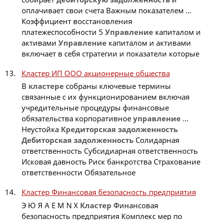
оплачивает свои счета Важным показателем ...
Коэффициент восстановления
платежеспособности 5
Управление
капиталом и
активами
Управление
капиталом и активами
включает в себя стратегии и показатели которые
Кластер ИП ООО акционерные общества
В
кластере
собраны ключевые термины
связанные с их функционированием включая
учредительные процедуры финансовые
обязательства корпоративное
управление
...
Неустойка
Кредиторская
задолженность
Дебиторская
задолженность
Солидарная
ответственность Субсидиарная ответственность
Исковая давность Риск банкротства Страхование
ответственности Обязательное
Кластер Финансовая безопасность предприятия
Э Ю Я A E M N X
Кластер
Финансовая
безопасность предприятия Комплекс мер по