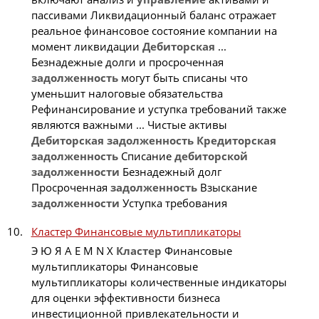
пассивами Ликвидационный баланс отражает
реальное финансовое состояние компании на
момент ликвидации
Дебиторская
...
Безнадежные долги и просроченная
задолженность
могут быть списаны что
уменьшит налоговые обязательства
Рефинансирование и уступка требований также
являются важными ... Чистые активы
Дебиторская
задолженность
Кредиторская
задолженность
Списание
дебиторской
задолженности
Безнадежный долг
Просроченная
задолженность
Взыскание
задолженности
Уступка требования
Кластер Финансовые мультипликаторы
Э Ю Я A E M N X
Кластер
Финансовые
мультипликаторы Финансовые
мультипликаторы количественные индикаторы
для оценки эффективности бизнеса
инвестиционной привлекательности и