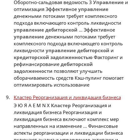
Оборотно-сальдовая ведомость 3
Управление
и
оптимизация Эффективное
управление
денежными потоками требует комплексного
подхода включающего контроль ликвидности
управление
дебиторской
... Эффективное
управление
денежными потоками требует
комплексного подхода включающего контроль
ликвидности
управление
дебиторской
и
кредиторской
задолженностью
Факторинг и
рефинансирование
дебиторской
задолженности
позволяют улучшить
оборачиваемость средств Кэш-пулинг помогает
оптимизировать использование
Кластер Реорганизация и ликвидация бизнеса
Э Ю Я A E M N X
Кластер
Реорганизация и
ликвидация бизнеса Реорганизация и
ликвидация бизнеса включают комплекс мер
направленных на изменение ... Финансовые
аспекты реорганизации и ликвидации бизнеса
включают анализ и
управление
активами и