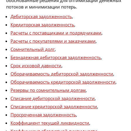
обоснованные решения для оптимизации денежных
потоков и минимизации потерь.
Дебиторская задолженность
,
Кредиторская задолженность
,
Расчеты с поставщиками и подрядчиками
,
Расчеты с покупателями и заказчиками
,
Сомнительный долг
,
Безнадежная дебиторская задолженность
,
Срок исковой давности
,
Оборачиваемость дебиторской задолженности
,
Оборачиваемость кредиторской задолженности
,
Резервы по сомнительным долгам
,
Списание дебиторской задолженности
,
Списание кредиторской задолженности
,
Просроченная задолженность
,
Коэффициент текущей ликвидности
,
Коэффициент абсолютной ликвидности
,