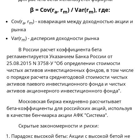
β = Cov(r
, r
) / Var(r
), где:
a
m
m
Cov(r
, r
) - ковариация между доходностью акции и
a
m
рынка
Var(r
) - дисперсия доходности рынка
m
В России расчет коэффициента бета
регламентируется Указанием Банка России от
25.08.2015 N 3758-У "Об определении стоимости
чистых активов инвестиционных фондов, в том числе
о порядке расчета среднегодовой стоимости чистых
активов паевого инвестиционного фонда и чистых
активов акционерного инвестиционного фонда".
Московская биржа ежедневно рассчитывает
бета-коэффициенты для российских акций, используя
в качестве бенчмарка акции АФК "Система".
Скрытые закономерности и риски:
Парадокс высокой беты: Акции с высокой бетой не