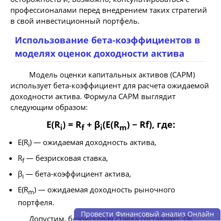
профессионалами перед внедрением таких стратегий
в свой инвестиционный портфель.
Использование бета-коэффициентов в
моделях оценок доходности актива
Модель оценки капитальных активов (CAPM)
использует бета-коэффициент для расчета ожидаемой
доходности актива. Формула CAPM выглядит
следующим образом:
E(R
) = R
+ β
(E(R
) − Rf), где:
i
f
i
m
E(R
) — ожидаемая доходность актива,
i
R
— безрисковая ставка,
f
β
— бета-коэффициент актива,
i
E(R
) — ожидаемая доходность рыночного
m
портфеля.
Провести Финансовый анализ Онлайн
Допустим, безрисковая ставка составляет 3%,