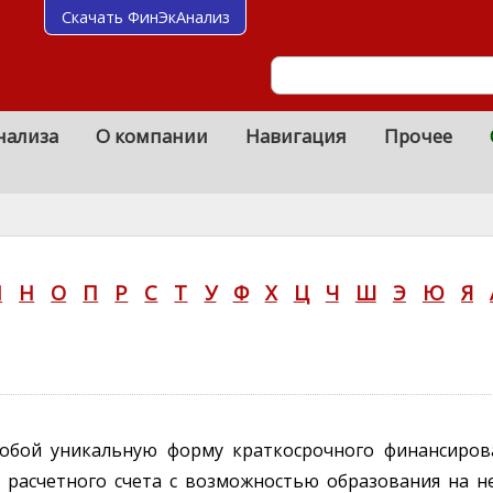
Скачать ФинЭкАнализ
нализа
О компании
Навигация
Прочее
М
Н
О
П
Р
С
Т
У
Ф
Х
Ц
Ч
Ш
Э
Ю
Я
собой уникальную форму краткосрочного финансиров
расчетного счета с возможностью образования на не