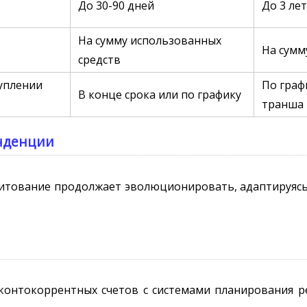
До 30-90 дней
До 3 ле
На сумму использованных
На сумм
средств
уплении
По граф
В конце срока или по графику
транша
нденции
итование продолжает эволюционировать, адаптируясь
онтокоррентных счетов с системами планирования рес