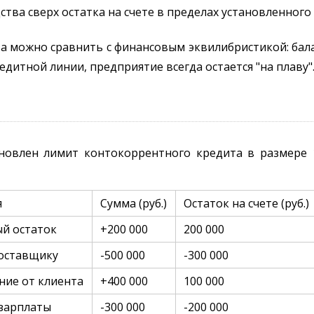
тва сверх остатка на счете в пределах установленного
 можно сравнить с финансовым эквилибристикой: бал
едитной линии, предприятие всегда остается "на плаву"
ановлен лимит контокоррентного кредита в размере 1
я
Сумма (руб.)
Остаток на счете (руб.)
й остаток
+200 000
200 000
оставщику
-500 000
-300 000
ние от клиента
+400 000
100 000
зарплаты
-300 000
-200 000