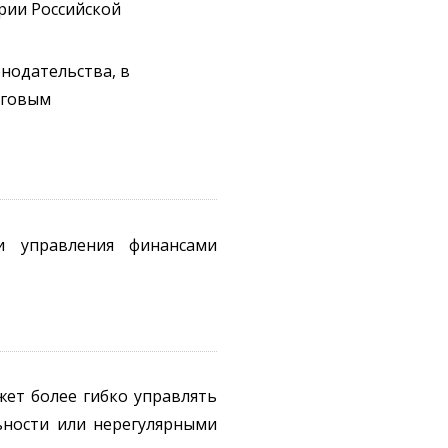
рии Российской
нодательства, в
лговым
 управления финансами
жет более гибко управлять
ьности или нерегулярными