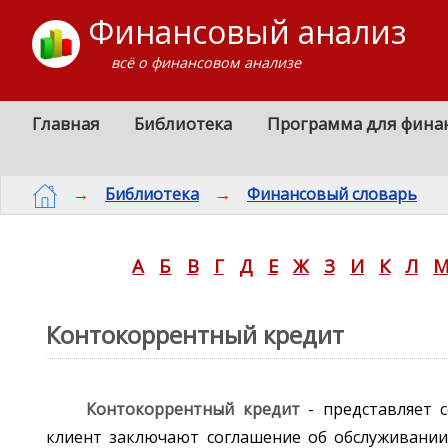
Финансовый анализ
всё о финансовом анализе
Главная
Библиотека
Программа для фина
→
Библиотека
→
Финансовый словарь
А
Б
В
Г
Д
Е
Ж
З
И
К
Л
Контокоррентный кредит
Контокоррентный кредит
- представляет 
клиент заключают соглашение об обслуживании 