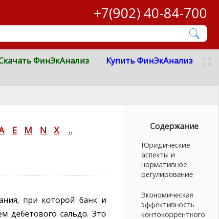
+7(902) 40-84-700
Скачать ФинЭкАнализ
Купить ФинЭкАнализ
Содержание
A
E
M
N
X
..
Юридические
аспекты и
нормативное
регулирование
Экономическая
ания, при которой банк и
эффективность
м дебетового сальдо. Это
контокоррентного