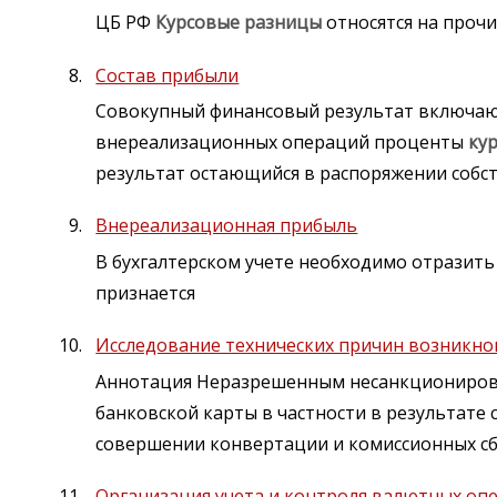
ЦБ РФ
Курсовые
разницы
относятся на прочи
Состав прибыли
Совокупный финансовый результат включающ
внереализационных операций проценты
ку
результат остающийся в распоряжении собс
Внереализационная прибыль
В бухгалтерском учете необходимо отрази
признается
Исследование технических причин возникн
Аннотация Неразрешенным несанкциониров
банковской карты в частности в результат
совершении конвертации и комиссионных сб
Организация учета и контроля валютных оп