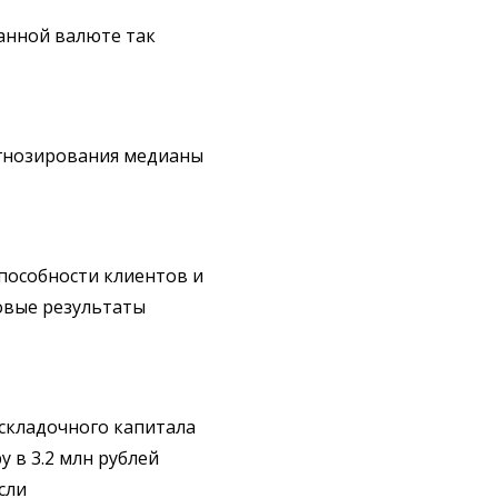
анной валюте так
гнозирования медианы
пособности клиентов и
овые результаты
складочного капитала
 в 3.2 млн рублей
сли