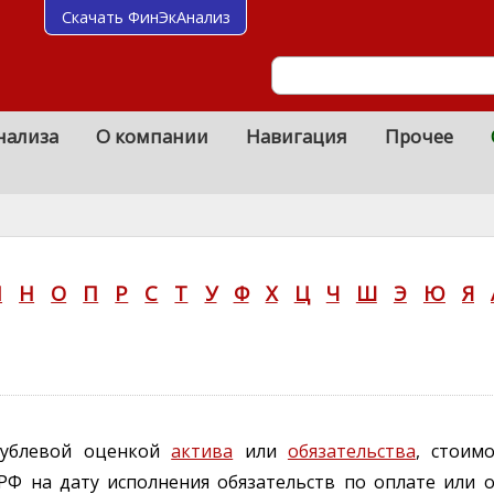
Скачать ФинЭкАнализ
нализа
О компании
Навигация
Прочее
М
Н
О
П
Р
С
Т
У
Ф
Х
Ц
Ч
Ш
Э
Ю
Я
рублевой оценкой
актива
или
обязательства
, стоим
РФ на дату исполнения обязательств по оплате или 