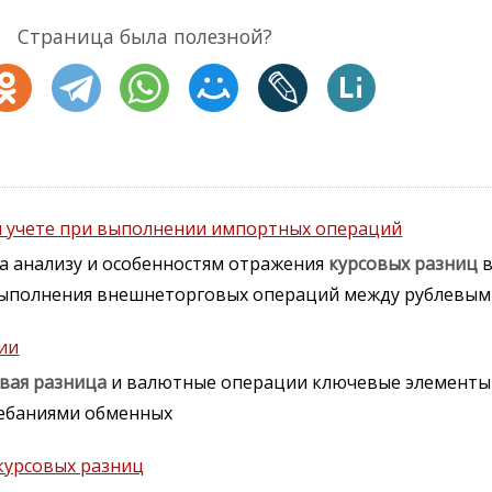
Страница была полезной?
м учете при выполнении импортных операций
а анализу и особенностям отражения
курсовых
разниц
в
выполнения внешнеторговых операций между рублевым
ии
вая
разница
и валютные операции ключевые элемент
лебаниями обменных
курсовых разниц