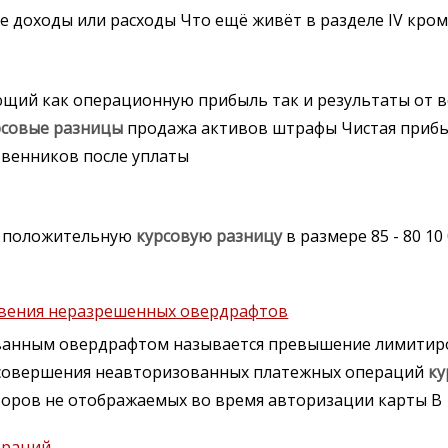
е доходы или расходы Что ещё живёт в разделе IV кро
ий как операционную прибыль так и результаты от в
рсовые
разницы
продажа активов штрафы Чистая приб
твенников после уплаты
ть положительную
курсовую
разницу
в размере 85 - 80 10
овения неразрешенных овердрафтов
анным овердрафтом называется превышение лимитиро
е совершения неавторизованных платежных операций
ку
оров не отображаемых во время авторизации карты В
ераций