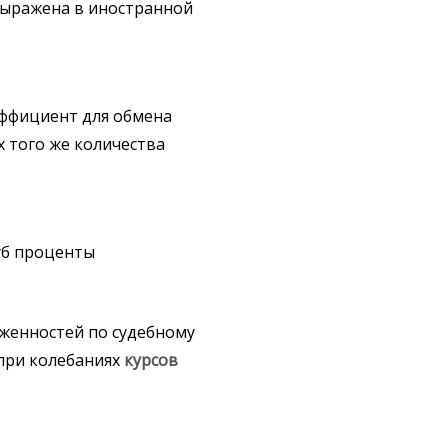
ыражена в иностранной
ффициент для обмена
 того же количества
уб проценты
женностей по судебному
при колебаниях
курсов