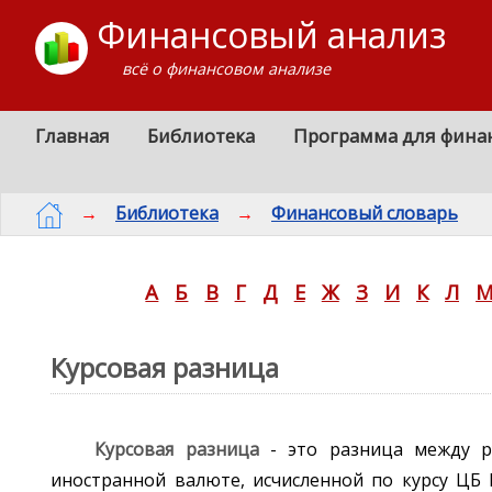
Финансовый анализ
всё о финансовом анализе
Главная
Библиотека
Программа для фина
→
Библиотека
→
Финансовый словарь
А
Б
В
Г
Д
Е
Ж
З
И
К
Л
Курсовая разница
Курсовая разница
- это разница между 
иностранной валюте, исчисленной по курсу ЦБ 