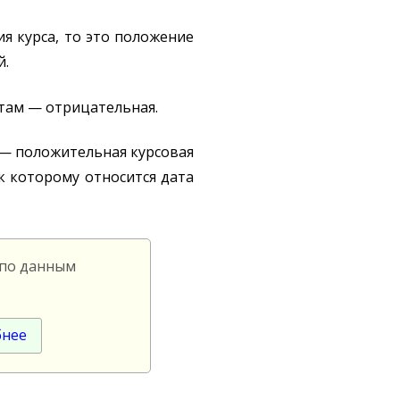
я курса, то это положение
й.
етам — отрицательная.
 — положительная курсовая
к которому относится дата
 по данным
бнее