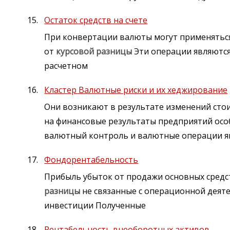
Остаток средств на счете
При конвертации валюты могут применяться
от
курсовой
разницы
Эти операции являются
расчетном
Кластер Валютные риски и их хеджирование
Они возникают в результате изменений сто
на финансовые результаты предприятий ос
валютный контроль и валютные операции я
Фондорентабельность
Прибыль убыток от продажи основных сред
разницы
не связанные с операционной деят
инвестиции Полученные
Рентабельность внеоборотных активов