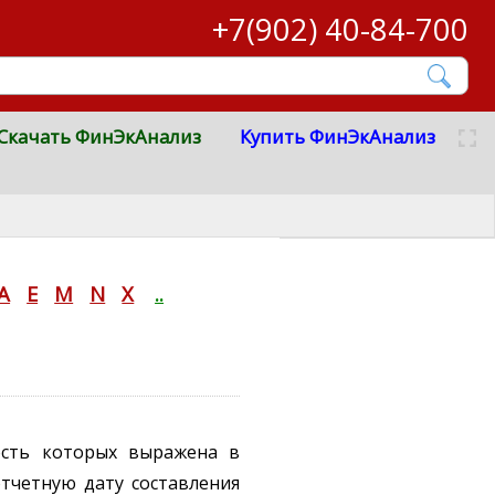
+7(902) 40-84-700
Скачать ФинЭкАнализ
Купить ФинЭкАнализ
A
E
M
N
X
..
ость которых выражена в
отчетную дату составления