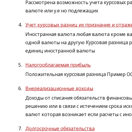
Рассмотрена возможность учета
курсовых
р
валюте или у.е но подлежащих
Учет курсовых разниц их признание и отра
Иностранная валюта любая валюта кроме в
одной валюты на другую
Курсовая
разница
р
единиц иностранной валюты
Налогооблагаемая прибыль
Положительная
курсовая
разница
Пример ООО
Внереализационные доходы
Доходы от списания обязательств финансов
решению или в связи с истечением срока ис
валют которая возникает если расчеты с и
Долгосрочные обязательства