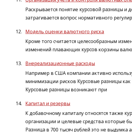
Раскрывается понятие
курсовой
разницы
и д
затрагивается вопрос нормативного регули
Модель оценки валютного риска
Кроме того считается целесообразным изм
изменений плавающих
курсов
корзины валю
Внереализационные расходы
Например в США компании активно использу
минимизации рисков
Курсовые
разницы
как
Курсовые
разницы
возникают при
Капитал и резервы
К добавочному капиталу относятся также
ку
организации и целевые средства которые был
Разница
в 700 тысяч рублей это не выдумка 