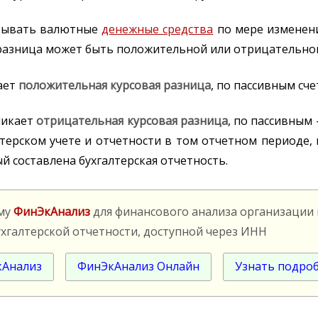
итывать валютные
денежные средства
по мере изменени
я разница может быть положительной или отрицательно
ает
положительная курсовая разница
, по пассивным сч
никает
отрицательная курсовая разница
, по пассивным
терском учете и отчетности в том отчетном периоде, 
й составлена бухгалтерская отчетность.
мму
ФинЭкАнализ
для финансового анализа организации
ухгалтерской отчетности, доступной через ИНН
кАнализ
ФинЭкАнализ Онлайн
Узнать подро