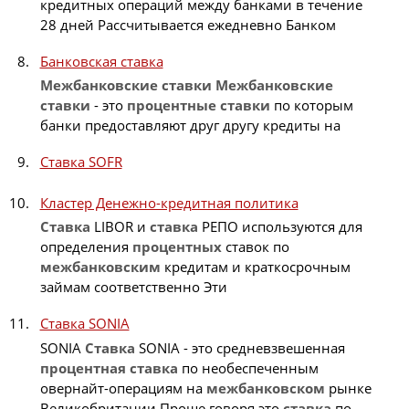
кредитных операций между банками в течение
28 дней Рассчитывается ежедневно Банком
Банковская ставка
Межбанковские
ставки
Межбанковские
ставки
- это
процентные
ставки
по которым
банки предоставляют друг другу кредиты на
Ставка SOFR
Кластер Денежно-кредитная политика
Ставка
LIBOR и
ставка
РЕПО используются для
определения
процентных
ставок по
межбанковским
кредитам и краткосрочным
займам соответственно Эти
Ставка SONIA
SONIA
Ставка
SONIA - это средневзвешенная
процентная
ставка
по необеспеченным
овернайт-операциям на
межбанковском
рынке
Великобритании Проще говоря это
ставка
по