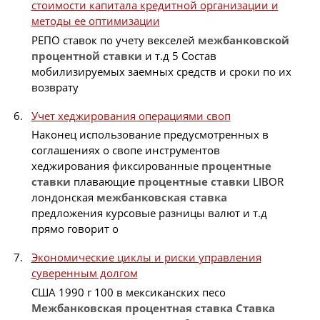
стоимости капитала кредитной организации и
методы ее оптимизации
РЕПО ставок по учету векселей
межбанковской
процентной
ставки
и т.д 5 Состав
мобилизируемых заемных средств и сроки по их
возврату
Учет хеджирования операциями своп
Наконец использование предусмотренных в
соглашениях о свопе инструментов
хеджирования фиксированные
процентные
ставки
плавающие
процентные
ставки
LIBOR
лондонская
межбанковская
ставка
предложения курсовые разницы валют и т.д
прямо говорит о
Экономические циклы и риски управления
суверенным долгом
США 1990 г 100 в мексиканских песо
Межбанковская
процентная
ставка
Ставка