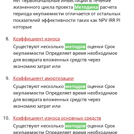
нет первоначальные инвестиции в течение
жизненного цикла проекта
Методика
расчета
периода
окупаемости
отличается от остальных
показателей эффективности таких как NPV IRR PI
которые
Коэффициент износа
Существуют несколько
методов
оценки Срок
окупаемости
Определяет время необходимое
для возврата вложенных средств через
экономию затрат или
Коэффициент амортизации
Существуют несколько
методов
оценки Срок
окупаемости
Определяет время необходимое
для возврата вложенных средств через
экономию затрат или
Коэффициент износа основных средств
Существуют несколько
методов
оценки Срок
окупаемости
Определяет время необходимое