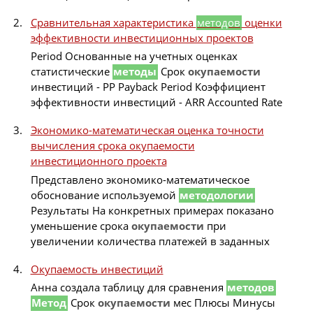
Сравнительная характеристика
методов
оценки
эффективности инвестиционных проектов
Period Основанные на учетных оценках
статистические
методы
Срок
окупаемости
инвестиций - PP Payback Period Коэффициент
эффективности инвестиций - ARR Accounted Rate
Экономико-математическая оценка точности
вычисления срока окупаемости
инвестиционного проекта
Представлено экономико-математическое
обоснование используемой
методологии
Результаты На конкретных примерах показано
уменьшение срока
окупаемости
при
увеличении количества платежей в заданных
Окупаемость инвестиций
Анна создала таблицу для сравнения
методов
Метод
Срок
окупаемости
мес Плюсы Минусы