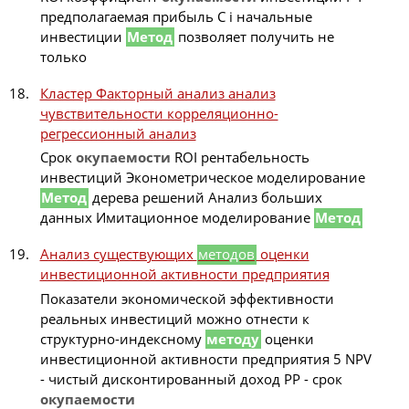
предполагаемая прибыль C i начальные
инвестиции
Метод
позволяет получить не
только
Кластер Факторный анализ анализ
чувствительности корреляционно-
регрессионный анализ
Срок
окупаемости
ROI рентабельность
инвестиций Эконометрическое моделирование
Метод
дерева решений Анализ больших
данных Имитационное моделирование
Метод
Анализ существующих
методов
оценки
инвестиционной активности предприятия
Показатели экономической эффективности
реальных инвестиций можно отнести к
структурно-индексному
методу
оценки
инвестиционной активности предприятия 5 NPV
- чистый дисконтированный доход РР - срок
окупаемости