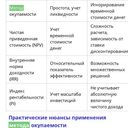
Игнорирование
Метод
Простота, учет
временной
окупаемости
ликвидности
стоимости денег
Сложность
Учет
Чистая
расчета,
временной
приведенная
зависимость от
стоимости
стоимость (NPV)
ставки
денег
дисконтировани
Внутренняя
Относительный
Возможность
норма
показатель
множественных
доходности
эффективности
решений
(IRR)
Не учитывает
Индекс
Учет масштаба
абсолютную
рентабельности
инвестиций
величину
(PI)
чистого дохода
Практические нюансы применения
метода
окупаемости