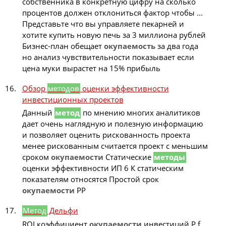
собственника в конкретную цифру на сколько
процентов должен отклониться фактор чтобы ...
Представьте что вы управляете пекарней и
хотите купить новую печь за 3 миллиона рублей
Бизнес-план обещает
окупаемость
за два года
но анализ чувствительности показывает если
цена муки вырастет на 15% прибыль
Обзор
методов
оценки эффективности
инвестиционных проектов
Данный
метод
по мнению многих аналитиков
дает очень наглядную и полезную информацию
и позволяет оценить рискованность проекта
менее рискованным считается проект с меньшим
сроком
окупаемости
Статические
методы
оценки эффективности ИП 6 К статическим
показателям относятся Простой срок
окупаемости
PP
Метод
Дельфи
ROI коэффициент
окупаемости
инвестиций P f