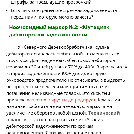
штрафы за предыдущие просрочки?
Есть ли у контрагента встречная задолженность
перед нами, которую можно зачесть?
Неочевидный маркер №2: «Мутация»
дебиторской задолженности
У «Северного Деревообработчика» сумма
дебиторки оставалась стабильной, но менялась ее
структура. Доля надежных, «быстрых» дебиторов
(сроком до 30 дней) упала с 70% до 40%. Выросла доля
«старой» задолженности (90+ дней), которую
руководство предпочитало не списывать, а выдавать
беспроцентные векселя или принимать в счет
погашения неликвидные товары. Это скрытый
признак:
качество выручки деградирует
. Компания
начинает работать не на денежную маржу, а на
увеличение оборотов любой ценой.
Технический
нюанс:
в 1С легко настроить отчет «Анализ
дебиторской задолженности по срокам
возникновения» (Справка-расчеты-Анализ