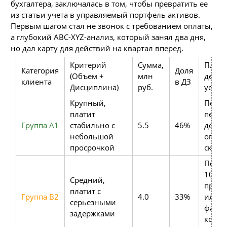
бухгалтера, заключалась в том, чтобы превратить ее
из статьи учета в управляемый портфель активов.
Первым шагом стал не звонок с требованием оплаты,
а глубокий ABC-XYZ-анализ, который занял два дня,
но дал карту для действий на квартал вперед.
Критерий
Сумма,
План
Категория
Доля
(Объем +
млн
дейст
клиента
в ДЗ
Дисциплина)
руб.
усили
Крупный,
Перс
платит
перег
Группа A1
стабильно с
5.5
46%
досро
небольшой
оплат
просрочкой
скидк
Перев
100%
Средний,
предо
платит с
Группа B2
4.0
33%
или
серьезными
факто
задержками
конкр