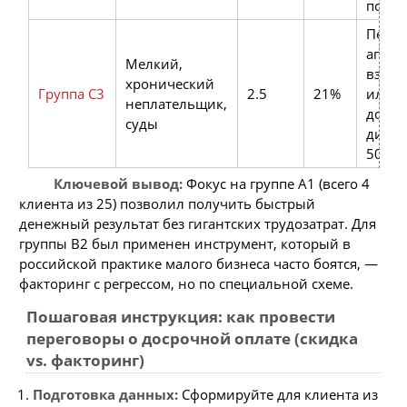
поста
Перед
агент
Мелкий,
взыск
хронический
Группа C3
2.5
21%
или п
неплательщик,
долга 
суды
диско
50%
Ключевой вывод:
Фокус на группе A1 (всего 4
клиента из 25) позволил получить быстрый
денежный результат без гигантских трудозатрат. Для
группы B2 был применен инструмент, который в
российской практике малого бизнеса часто боятся, —
факторинг с регрессом, но по специальной схеме.
Пошаговая инструкция: как провести
переговоры о досрочной оплате (скидка
vs. факторинг)
Подготовка данных:
Сформируйте для клиента из