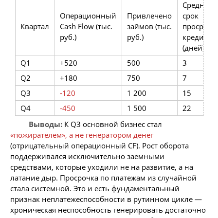
Средний
Операционный
Привлечено
срок
Квартал
Cash Flow (тыс.
займов (тыс.
просрочк
руб.)
руб.)
кредитор
(дней)
Q1
+520
500
3
Q2
+180
750
7
Q3
-120
1 200
15
Q4
-450
1 500
22
Выводы:
К Q3 основной бизнес стал
«пожирателем», а не генератором денег
(отрицательный операционный CF). Рост оборота
поддерживался исключительно заемными
средствами, которые уходили не на развитие, а на
латание дыр. Просрочка по платежам из случайной
стала системной. Это и есть фундаментальный
признак неплатежеспособности в рутинном цикле —
хроническая неспособность генерировать достаточно