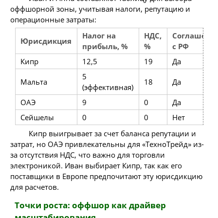
оффшорной зоны, учитывая налоги, репутацию и
операционные затраты:
Налог на
НДС,
Соглашени
Юрисдикция
прибыль, %
%
с РФ
Кипр
12,5
19
Да
5
Мальта
18
Да
(эффективная)
ОАЭ
9
0
Да
Сейшелы
0
0
Нет
Кипр выигрывает за счет баланса репутации и
затрат, но ОАЭ привлекательны для «ТехноТрейд» из-
за отсутствия НДС, что важно для торговли
электроникой. Иван выбирает Кипр, так как его
поставщики в Европе предпочитают эту юрисдикцию
для расчетов.
Точки роста: оффшор как драйвер
масштабирования