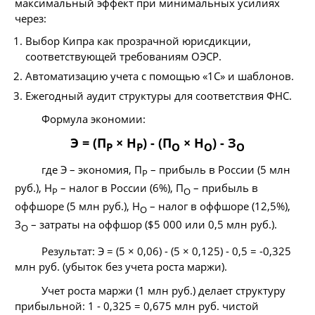
максимальный эффект при минимальных усилиях
через:
Выбор Кипра как прозрачной юрисдикции,
соответствующей требованиям ОЭСР.
Автоматизацию учета с помощью «1С» и шаблонов.
Ежегодный аудит структуры для соответствия ФНС.
Формула экономии:
Э = (П
× Н
) - (П
× Н
) - З
Р
Р
О
О
О
где Э – экономия, П
– прибыль в России (5 млн
Р
руб.), Н
– налог в России (6%), П
– прибыль в
Р
О
оффшоре (5 млн руб.), Н
– налог в оффшоре (12,5%),
О
З
– затраты на оффшор ($5 000 или 0,5 млн руб.).
О
Результат: Э = (5 × 0,06) - (5 × 0,125) - 0,5 = -0,325
млн руб. (убыток без учета роста маржи).
Учет роста маржи (1 млн руб.) делает структуру
прибыльной: 1 - 0,325 = 0,675 млн руб. чистой