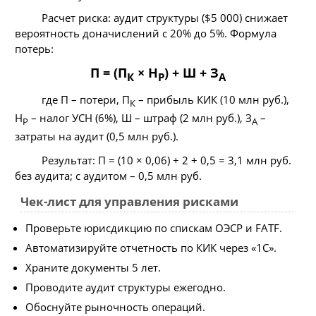
Расчет риска: аудит структуры ($5 000) снижает
вероятность доначислений с 20% до 5%. Формула
потерь:
П = (П
× Н
) + Ш + З
К
Р
А
где П – потери, П
– прибыль КИК (10 млн руб.),
К
Н
– налог УСН (6%), Ш – штраф (2 млн руб.), З
–
Р
А
затраты на аудит (0,5 млн руб.).
Результат: П = (10 × 0,06) + 2 + 0,5 = 3,1 млн руб.
без аудита; с аудитом – 0,5 млн руб.
Чек-лист для управления рисками
Проверьте юрисдикцию по спискам ОЭСР и FATF.
Автоматизируйте отчетность по КИК через «1С».
Храните документы 5 лет.
Проводите аудит структуры ежегодно.
Обоснуйте рыночность операций.