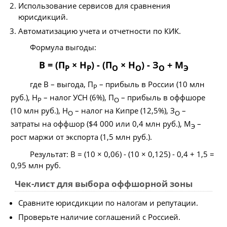
Использование сервисов для сравнения
юрисдикций.
Автоматизацию учета и отчетности по КИК.
Формула выгоды:
В = (П
× Н
) - (П
× Н
) - З
+ М
Р
Р
О
О
О
Э
где В – выгода, П
– прибыль в России (10 млн
Р
руб.), Н
– налог УСН (6%), П
– прибыль в оффшоре
Р
О
(10 млн руб.), Н
– налог на Кипре (12,5%), З
–
О
О
затраты на оффшор ($4 000 или 0,4 млн руб.), М
–
Э
рост маржи от экспорта (1,5 млн руб.).
Результат: В = (10 × 0,06) - (10 × 0,125) - 0,4 + 1,5 =
0,95 млн руб.
Чек-лист для выбора оффшорной зоны
Сравните юрисдикции по налогам и репутации.
Проверьте наличие соглашений с Россией.