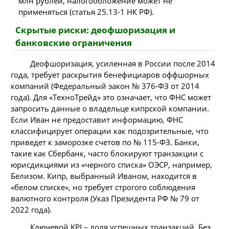
млн рублей, налогообложение может не
применяться (статья 25.13-1 НК РФ).
Скрытые риски: деофшоризация и
банковские ограничения
Деофшоризация, усиленная в России после 2014
года, требует раскрытия бенефициаров оффшорных
компаний (Федеральный закон № 376-ФЗ от 2014
года). Для «ТехноТрейд» это означает, что ФНС может
запросить данные о владельце кипрской компании.
Если Иван не предоставит информацию, ФНС
классифицирует операции как подозрительные, что
приведет к заморозке счетов по № 115-ФЗ. Банки,
такие как Сбербанк, часто блокируют транзакции с
юрисдикциями из «черного списка» ОЭСР, например,
Белизом. Кипр, выбранный Иваном, находится в
«белом списке», но требует строгого соблюдения
валютного контроля (Указ Президента РФ № 79 от
2022 года).
Ключевой KPI – доля успешных транзакций. Без