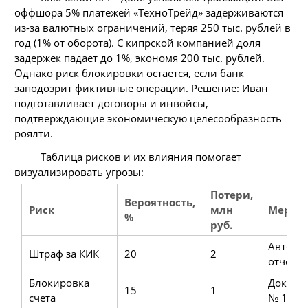
оффшора 5% платежей «ТехноТрейд» задерживаются
из-за валютных ограничений, теряя 250 тыс. рублей в
год (1% от оборота). С кипрской компанией доля
задержек падает до 1%, экономя 200 тыс. рублей.
Однако риск блокировки остается, если банк
заподозрит фиктивные операции. Решение: Иван
подготавливает договоры и инвойсы,
подтверждающие экономическую целесообразность
роялти.
Таблица рисков и их влияния помогает
визуализировать угрозы:
Потери,
Вероятность,
Риск
млн
Меры
%
руб.
Автома
Штраф за КИК
20
2
отчетн
Блокировка
Докуме
15
1
счета
№ 115-