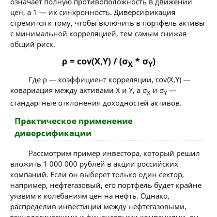
означает полную противоположность в движении
цен, а 1 — их синхронность. Диверсификация
стремится к тому, чтобы включить в портфель активы
с минимальной корреляцией, тем самым снижая
общий риск.
ρ = cov(X,Y) / (σ
* σ
)
X
Y
Где ρ — коэффициент корреляции, cov(X,Y) —
ковариация между активами X и Y, а σ
и σ
—
X
Y
стандартные отклонения доходностей активов.
Практическое применение
диверсификации
Рассмотрим пример инвестора, который решил
вложить 1 000 000 рублей в акции российских
компаний. Если он выберет только один сектор,
например, нефтегазовый, его портфель будет крайне
уязвим к колебаниям цен на нефть. Однако,
распределив инвестиции между нефтегазовыми,
технологическими и финансовыми компаниями, он