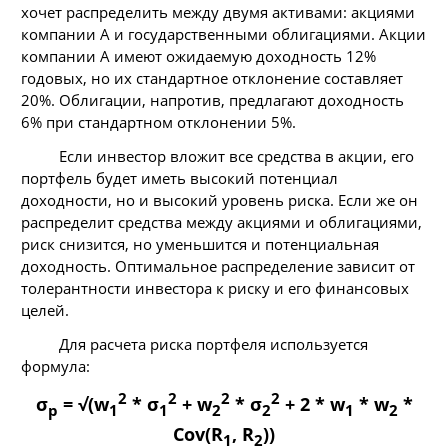
хочет распределить между двумя активами: акциями
компании А и государственными облигациями. Акции
компании А имеют ожидаемую доходность 12%
годовых, но их стандартное отклонение составляет
20%. Облигации, напротив, предлагают доходность
6% при стандартном отклонении 5%.
Если инвестор вложит все средства в акции, его
портфель будет иметь высокий потенциал
доходности, но и высокий уровень риска. Если же он
распределит средства между акциями и облигациями,
риск снизится, но уменьшится и потенциальная
доходность. Оптимальное распределение зависит от
толерантности инвестора к риску и его финансовых
целей.
Для расчета риска портфеля используется
формула:
2
2
2
2
σ
= √(w
* σ
+ w
* σ
+ 2 * w
* w
*
p
1
1
2
2
1
2
Cov(R
, R
))
1
2