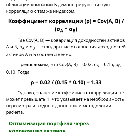
облигации компании Б демонстрируют низкую
корреляцию с тем же индексом.
Коэффициент корреляции (ρ) = Cov(A, B) /
(σ
* σ
)
A
B
Где Cov(A, B) — ковариация доходностей активов
А и Б, σ
и σ
— стандартные отклонения доходностей
A
B
активов А и Б соответственно.
Предположим, что Cov(A, B) = 0.02, σ
= 0.15, σ
=
A
B
0.10. Тогда:
ρ = 0.02 / (0.15 * 0.10) = 1.33
Однако, значение коэффициента корреляции не
может превышать 1, что указывает на необходимость
пересмотра исходных данных или методологии
расчёта.
Оптимизация портфеля через
корреляцию активов