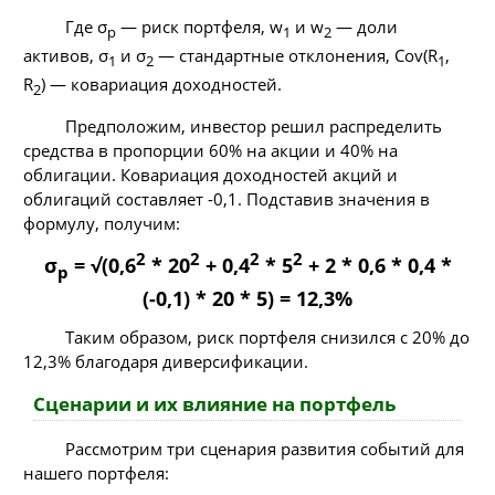
Где σ
— риск портфеля, w
и w
— доли
p
1
2
активов, σ
и σ
— стандартные отклонения, Cov(R
,
1
2
1
R
) — ковариация доходностей.
2
Предположим, инвестор решил распределить
средства в пропорции 60% на акции и 40% на
облигации. Ковариация доходностей акций и
облигаций составляет -0,1. Подставив значения в
формулу, получим:
2
2
2
2
σ
= √(0,6
* 20
+ 0,4
* 5
+ 2 * 0,6 * 0,4 *
p
(-0,1) * 20 * 5) = 12,3%
Таким образом, риск портфеля снизился с 20% до
12,3% благодаря диверсификации.
Сценарии и их влияние на портфель
Рассмотрим три сценария развития событий для
нашего портфеля: