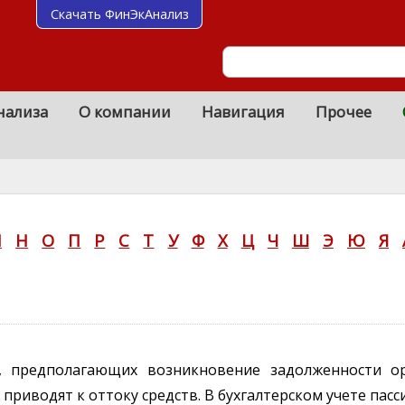
Скачать ФинЭкАнализ
нализа
О компании
Навигация
Прочее
М
Н
О
П
Р
С
Т
У
Ф
Х
Ц
Ч
Ш
Э
Ю
Я
, предполагающих возникновение задолженности ор
приводят к оттоку средств. В бухгалтерском учете пас