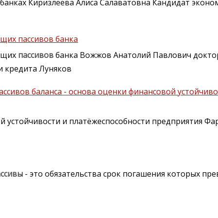
 банках Киризлеева Алиса Салаватовна Кандидат эконо
ущих пассивов банка
кущих
пассивов
банка Вожжов Анатолий Павлович доктор
и кредита Луняков
ассивов баланса - основа оценки финансовой устойчиво
ой устойчивости и платёжеспособности предприятия Ф
ассивы
- это обязательства срок погашения которых пр