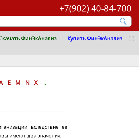
+7(902) 40-84-700
Скачать ФинЭкАнализ
Купить ФинЭкАнализ
A
E
M
N
X
..
ганизации вследствие ее
сивы имеют два значения.