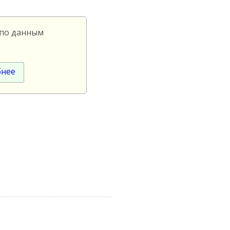
 по данным
бнее