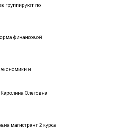
ов группируют по
форма финансовой
ы экономики и
а Каролина Олеговна
вна магистрант 2 курса