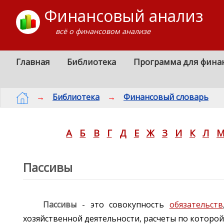
Финансовый анализ
всё о финансовом анализе
Главная
Библиотека
Программа для фина
→
Библиотека
→
Финансовый словарь
А
Б
В
Г
Д
Е
Ж
З
И
К
Л
Пассивы
Пассивы
- это совокупность
обязательств
хозяйственной деятельности, расчеты по которой 