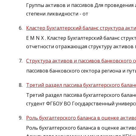
Группы активов и
пассивов
Для проведения 
степени ликвидности - от
Кластер Бухгалтерский баланс структура акт
E M N X . Кластер Бухгалтерский баланс стру
отчетности отражающая структуру активов
Структура активов и пассивов банковского 
пассивов
банковского сектора региона и пут
Третий раздел пассива бухгалтерского балан
Третий раздел
пассива
бухгалтерского балан
студент ФГБОУ ВО Государственный универс
Роль бухгалтерского баланса в оценке актив
Роль бухгалтерского баланса в оценке актив