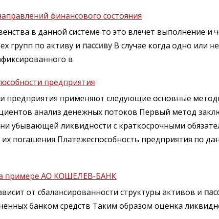
направлений финансового состояния
венства в данной системе то это влечет выполнение и 
ех групп по активу и
пассиву
В случае когда одно или н
афиксированного в
пособности предприятия
сти предприятия применяют следующие основные метод
ициентов анализ денежных потоков Первый метод закл
пени убывающей ликвидности с краткосрочными обязат
и их погашения Платежеспособность предприятия по да
на примере АО КОШЕЛЕВ-БАНК
ависит от сбалансированности структуры активов и
пас
ченных банком средств Таким образом оценка ликвидн