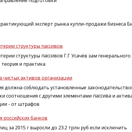
направление подготовки
рактикующий эксперт рынка купли-продажи бизнеса Би
итерии структуры пассивов
итерии структуры
пассивов
Г.Г Усачёв зам генеральног
 теория и практика
а чистых активов организации
ия должна соблюдать установленные законодательство
нки соотношения с другими элементами
пассива
и актив
ции - от штрафов
я российских банков
иц за 2015 г выросли до 23.2 трлн руб если исключить