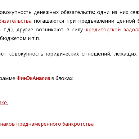
овокупность денежных обязательств: одни из них св
бязательства
погашаются при предъявлении ценной б
 т.д.), другие возникают в силу
кредиторской задол
 бюджетом и т.п.
ют совокупность юридических отношений, лежащих 
грамме
ФинЭкАнализ
в блоках:
ике
,
знаков преднамеренного банкротства
.