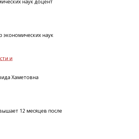
мических наук доцент
 экономических наук
сти и
арида Хаметовна
евышает 12 месяцев после