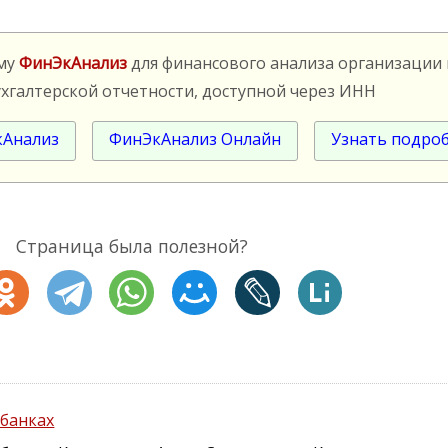
мму
ФинЭкАнализ
для финансового анализа организации
ухгалтерской отчетности, доступной через ИНН
кАнализ
ФинЭкАнализ Онлайн
Узнать подро
Страница была полезной?
 банках