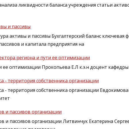
анализа ликвидности баланса учреждения статьи актив
ивы и пассивы
ктура активы и
пассивы
Бухгалтерский баланс ключевая 
пассивов
и капитала предприятия на
сектора региона и пути ее оптимизации
и ее оптимизации Прокопьева Е.Л к.э.н доцент кафедр
са - территория собственника организации
са - территория собственника организации Евдокимов
итет
ов и пассивов организации
ов и
пассивов
организации Литвинчук Екатерина Сергее