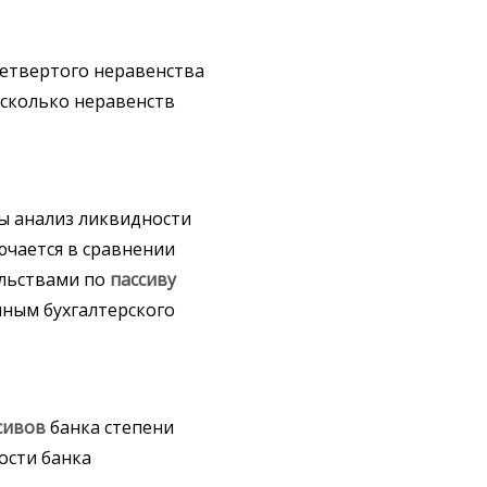
четвертого неравенства
есколько неравенств
ы анализ ликвидности
ючается в сравнении
ельствами по
пассиву
нным бухгалтерского
сивов
банка степени
ости банка