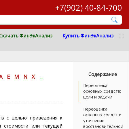
+7(902) 40-84-700
Скачать ФинЭкАнализ
Купить ФинЭкАнализ
Содержание
A
E
M
N
X
..
Переоценка
основных средств:
цели и задачи
Переоценка
основных средств:
тв с целью приведения к
уточнение
й стоимости или текущей
восстановительной