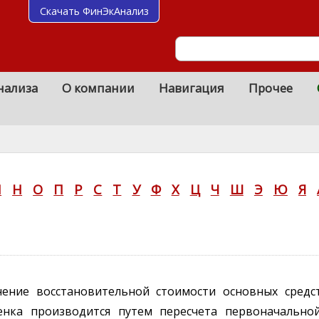
Скачать ФинЭкАнализ
нализа
О компании
Навигация
Прочее
М
Н
О
П
Р
С
Т
У
Ф
Х
Ц
Ч
Ш
Э
Ю
Я
ение восстановительной стоимости основных средс
нка производится путем пересчета первоначально