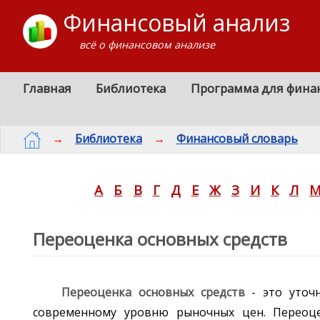
Финансовый анализ
всё о финансовом анализе
Главная
Библиотека
Программа для фина
→
Библиотека
→
Финансовый словарь
А
Б
В
Г
Д
Е
Ж
З
И
К
Л
Переоценка основных средств
Переоценка основных средств
- это уточн
современному уровню рыночных цен. Переоце