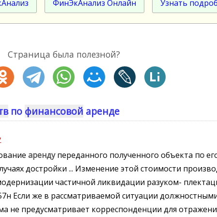
кАнализ
ФинЭкАнализ Онлайн
Узнать подро
Страница была полезной?
тв
по
финансовой
аренде
у
зование
аренду
переданного полученного объекта
по
ег
учаях достройки ... Изменение этой стоимости производ
модернизации частичной ликвидации разуком- плектац
7н Если же в рассматриваемой ситуации должностными 
ма не предусматривает корреспонденции для отражени