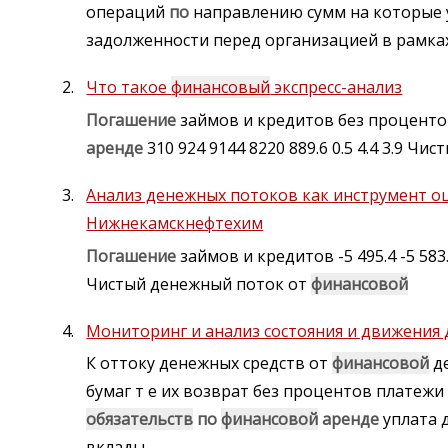
операций
по
направлению сумм на которые
задолженности перед организацией в рамка
Что такое
финансовый
экспресс-анализ
Погашение
займов и кредитов без процентов 
аренде
310 924 9144 8220 889.6 0.5 4.4 3.9 Чи
Анализ денежных потоков как инструмент о
Нижнекамскнефтехим
Погашение
займов и кредитов -5 495.4 -5 583.
Чистый денежный поток от
финансовой
Мониторинг и анализ состояния и движения 
К оттоку денежных средств от
финансовой
де
бумаг т е их возврат без процентов платеж
обязательств
по
финансовой
аренде
уплата 
вклады