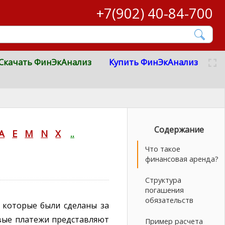
+7(902) 40-84-700
Скачать ФинЭкАнализ
Купить ФинЭкАнализ
Содержание
A
E
M
N
X
..
Что такое
финансовая аренда?
Структура
погашения
обязательств
 которые были сделаны за
вые платежи представляют
Пример расчета