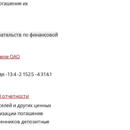
огашение
их
зательств
по
финансовой
мере ОАО
де
-13.4 -2 152.5 -4 314.1
й отчетности
елей и других ценных
анизации
погашение
венников депозитные