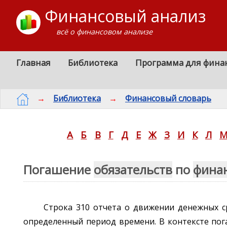
Финансовый анализ
всё о финансовом анализе
Главная
Библиотека
Программа для фина
→
Библиотека
→
Финансовый словарь
А
Б
В
Г
Д
Е
Ж
З
И
К
Л
Погашение
обязательств
по
фина
Строка 310 отчета о движении денежных с
определенный период времени. В контексте по