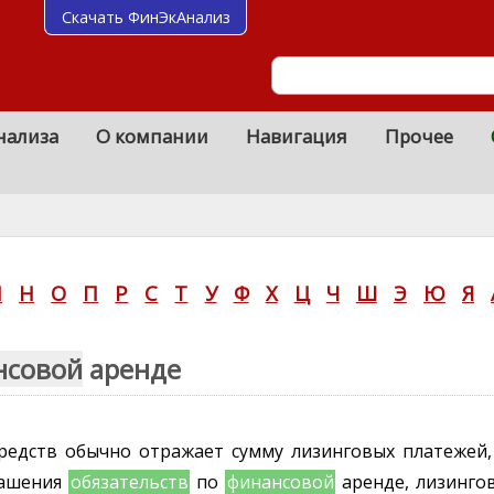
Скачать ФинЭкАнализ
нализа
О компании
Навигация
Прочее
М
Н
О
П
Р
С
Т
У
Ф
Х
Ц
Ч
Ш
Э
Ю
Я
нсовой
аренде
редств обычно отражает сумму лизинговых платежей,
гашения
обязательств
по
финансовой
аренде, лизинго