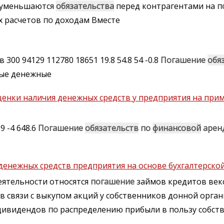
 уменьшаются
обязательства
перед контрагентами на
п
х расчетов
по
доходам Вместе
300 94129 112780 18651 19.8 54.8 54 -0.8
Погашение
обя
стые денежные
ценки наличия денежных средств у предприятия на при
9 -4 648.6
Погашение
обязательств
по
финансовой
арен
денежных средств предприятия на основе бухгалтерско
ятельности относятся
погашение
займов кредитов векс
и в связи с выкупом акций у собственников донной орг
дивидендов
по
распределению прибыли в пользу собст