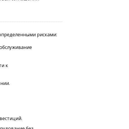
 определенными рисками:
 обслуживание
ти к
нии.
вестиций.
рудование без