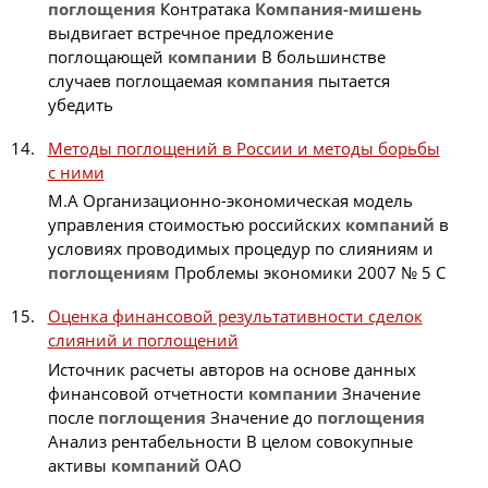
поглощения
Контратака
Компания-мишень
выдвигает встречное предложение
поглощающей
компании
В большинстве
случаев поглощаемая
компания
пытается
убедить
Методы поглощений в России и методы борьбы
с ними
М.А Организационно-экономическая модель
управления стоимостью российских
компаний
в
условиях проводимых процедур по слияниям и
поглощениям
Проблемы экономики 2007 № 5 С
Оценка финансовой результативности сделок
слияний и поглощений
Источник расчеты авторов на основе данных
финансовой отчетности
компании
Значение
после
поглощения
Значение до
поглощения
Анализ рентабельности В целом совокупные
активы
компаний
ОАО