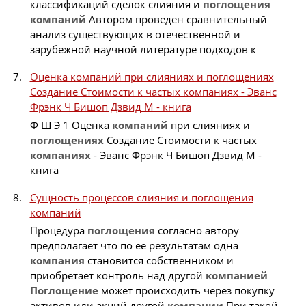
классификаций сделок слияния и
поглощения
компаний
Автором проведен сравнительный
анализ существующих в отечественной и
зарубежной научной литературе подходов к
Оценка компаний при слияниях и поглощениях
Создание Стоимости к частых компаниях - Эванс
Фрэнк Ч Бишоп Дзвид М - книга
Ф Ш Э 1 Оценка
компаний
при слияниях и
поглощениях
Создание Стоимости к частых
компаниях
- Эванс Фрэнк Ч Бишоп Дзвид М -
книга
Сущность процессов слияния и поглощения
компаний
Процедура
поглощения
согласно автору
предполагает что по ее результатам одна
компания
становится собственником и
приобретает контроль над другой
компанией
Поглощение
может происходить через покупку
активов или акций другой
компании
При такой