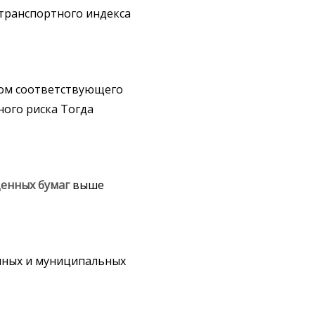
транспортного индекса
ром соответствующего
ого риска Тогда
ценных
бумаг
выше
енных и муниципальных