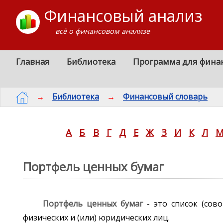
Финансовый анализ
всё о финансовом анализе
Главная
Библиотека
Программа для фина
→
Библиотека
→
Финансовый словарь
А
Б
В
Г
Д
Е
Ж
З
И
К
Л
Портфель ценных бумаг
Портфель ценных бумаг
- это список (сов
физических и (или) юридических лиц.