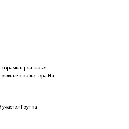
есторами в реальных
оряжении инвестора На
 участия Группа