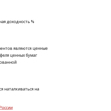
ная доходность %
ментов являются
ценные
феля
ценных
бумаг
рованной
я наталкиваться на
России