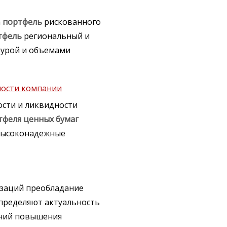
а
портфель
рискованного
тфель
региональный и
турой и объемами
мости компании
сти и ликвидности
тфеля
ценных
бумаг
 высоконадежные
изаций преобладание
пределяют актуальность
ений повышения