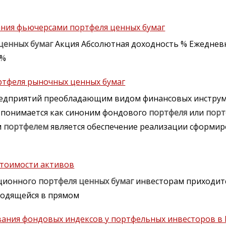
ания фьючерсами портфеля ценных бумаг
ценных
бумаг
Акция Абсолютная доходность % Ежеднев
 %
ртфеля рыночных ценных бумаг
редприятий преобладающим видом финансовых инстру
понимается как синоним фондового
портфеля
или
порт
м
портфелем
является обеспечение реализации сформи
стоимости активов
иционного
портфеля
ценных
бумаг
инвесторам приходитс
ходящейся в прямом
ания фондовых индексов у портфельных инвесторов в 