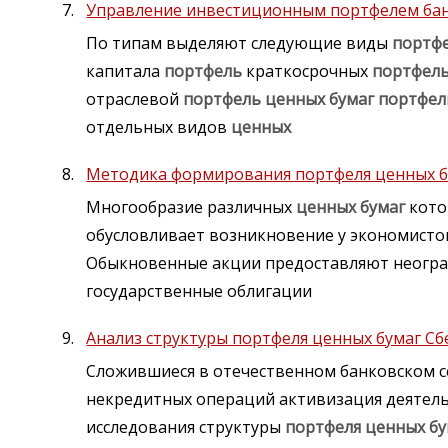
Управление инвестиционным портфелем ба
По типам выделяют следующие виды
портф
капитала
портфель
краткосрочных
портфел
отраслевой
портфель
ценных
бумаг
портфел
отдельных видов
ценных
Методика формирования портфеля ценных бу
Многообразие различных
ценных
бумаг
кото
обусловливает возникновение у экономисто
Обыкновенные акции предоставляют неогра
государственные облигации
Анализ структуры портфеля ценных бумаг Сб
Сложившиеся в отечественном банковском с
некредитных операций активизация деятель
исследования структуры
портфеля
ценных
бу