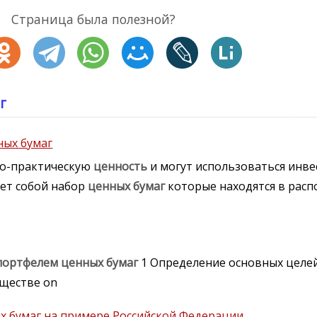
Страница была полезной?
г
ных бумаг
о-практическую
ценность
и могут использоваться инв
ет собой набор
ценных
бумаг
которые находятся в расп
портфелем
ценных
бумаг
1 Определение основных целей
бществе on
х бумаг на примере Российской Федерации