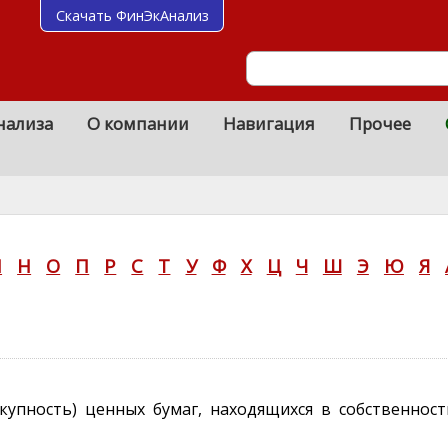
Скачать ФинЭкАнализ
нализа
О компании
Навигация
Прочее
М
Н
О
П
Р
С
Т
У
Ф
Х
Ц
Ч
Ш
Э
Ю
Я
окупность) ценных бумаг, находящихся в собственнос