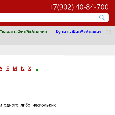
+7(902) 40-84-700
Скачать ФинЭкАнализ
Купить ФинЭкАнализ
A
E
M
N
X
..
ти одного либо нескольких