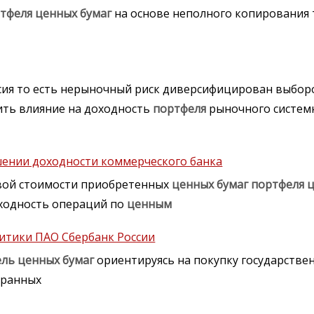
тфеля
ценных
бумаг
на основе неполного копирования 
есия то есть нерыночный риск диверсифицирован выбо
ить влияние на доходность
портфеля
рыночного системн
шении доходности коммерческого банка
овой стоимости приобретенных
ценных
бумаг
портфеля
одность операций по
ценным
итики ПАО Сбербанк России
ель
ценных
бумаг
ориентируясь на покупку государств
транных