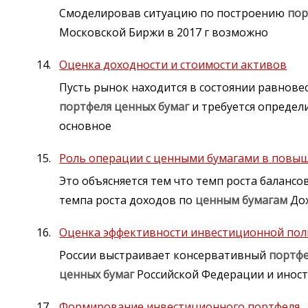
Смоделировав ситуацию по построению
пор
Московской Биржи в 2017 г возможно
Оценка доходности и стоимости активов
Пусть рынок находится в состоянии равнов
портфеля
ценных
бумаг
и требуется определ
основное
Роль операции с ценными бумагами в повы
Это объясняется тем что темп роста баланс
темпа роста доходов по
ценным
бумагам
Дох
Оценка эффективности инвестиционной пол
России выстраивает консервативный
портф
ценных
бумаг
Российской Федерации и инос
Формирование инвестиционного портфеля