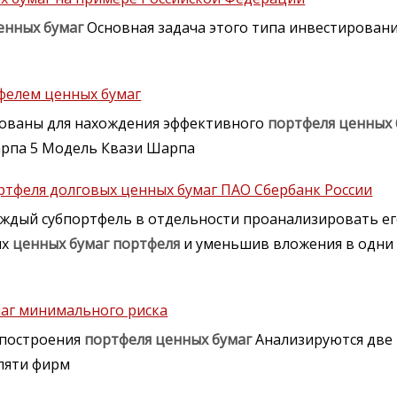
енных
бумаг
Основная задача этого типа инвестирован
фелем ценных бумаг
зованы для нахождения эффективного
портфеля
ценных
арпа 5 Модель Квази Шарпа
тфеля долговых ценных бумаг ПАО Сбербанк России
ждый субпортфель в отдельности проанализировать его
ых
ценных
бумаг
портфеля
и уменьшив вложения в одн
маг минимального риска
 построения
портфеля
ценных
бумаг
Анализируются две 
пяти фирм