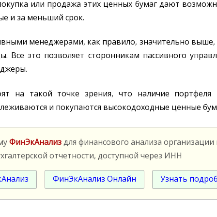
 покупка или продажа этих ценных бумаг дают возмож
ые и за меньший срок.
ивными менеджерами, как правило, значительно выше, 
. Все это позволяет сторонникам пассивного управл
еджеры.
оят на такой точке зрения, что наличие портфеля
слеживаются и покупаются высокодоходные ценные бум
мму
ФинЭкАнализ
для финансового анализа организации
ухгалтерской отчетности, доступной через ИНН
кАнализ
ФинЭкАнализ Онлайн
Узнать подро