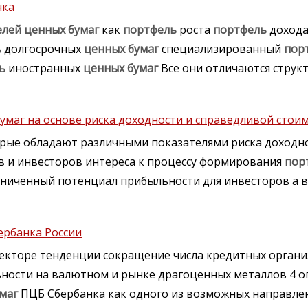
нка
елей
ценных
бумаг
как
портфель
роста
портфель
доход
ь
долгосрочных
ценных
бумаг
специализированный
пор
ь
иностранных
ценных
бумаг
Все они отличаются струк
маг на основе риска доходности и справедливой стои
рые обладают различными показателями риска доходно
в и инвесторов интереса к процессу формирования
пор
ниченный потенциал прибыльности для инвесторов а
ербанка России
екторе тенденции сокращение числа кредитных орган
ности на валютном и рынке драгоценных металлов 4 о
маг
ПЦБ Сбербанка как одного из возможных направл