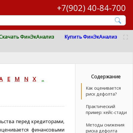
+7(902) 40-84-700
Скачать ФинЭкАнализ
Купить ФинЭкАнализ
Содержание
A
E
M
N
X
..
Как оценивается
риск дефолта?
Практический
пример: кейс-стади
льства перед кредиторами,
Методы снижения
оценивается финансовыми
риска дефолта