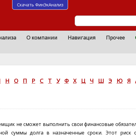
Скачать ФинЭкАнализ
нализа
О компании
Навигация
Прочее
М
Н
О
П
Р
С
Т
У
Ф
Х
Ц
Ч
Ш
Э
Ю
Я
заемщик не сможет выполнить свои финансовые обязате
ной суммы долга в назначенные сроки. Этот риск 