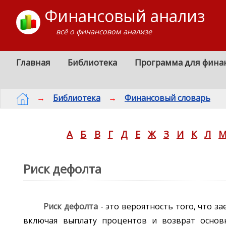
Финансовый анализ
всё о финансовом анализе
Главная
Библиотека
Программа для фина
→
Библиотека
→
Финансовый словарь
А
Б
В
Г
Д
Е
Ж
З
И
К
Л
Риск дефолта
Риск дефолта
- это вероятность того, что 
включая выплату процентов и возврат основ