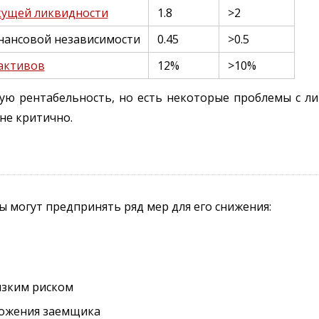
кущей ликвидности
1.8
>2
нансовой независимости
0.45
>0.5
активов
12%
>10%
шую рентабельность, но есть некоторые проблемы с л
не критично.
ы могут предпринять ряд мер для его снижения:
изким риском
ложения заемщика