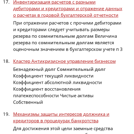
Инвентаризация расчетов с разными
дебиторами и кредиторами и отражение данных
о расчетах в годовой бухгалтерской отчетности
При отражении расчетов с прочими дебиторами
и кредиторами следует учитывать размеры
резерва по
сомнительным
долгам
Величина
резерва по
сомнительным
долгам
является
оценочным значением в бухгалтерском учете п 3
Кластер Антикризисное управление бизнесом
Безнадежный
долг
Сомнительный
долг
Коэффициент текущей ликвидности
Коэффициент абсолютной ликвидности
Коэффициент восстановления
платежеспособности Чистые активы
Собственный
Механизмы защиты интересов должника и
кредиторов в процедурах банкротства
Для достижения этой цели заемные средства