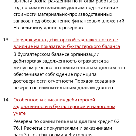
выплату вознаграждений по итогам работы за
год по
сомнительным
долгам
под снижение
стоимости материально-производственных
запасов под обесценение финансовых вложений
На величину данных резервов
Порядок учета дебиторской задолженности ее
влияние на показатели бухгалтерского баланса
В бухгалтерском балансе организации
дебиторская задолженность отражается за
минусом резерва по
сомнительным
долгам
что
обеспечивает соблюдение принципа
достоверности отчетности Порядок создания
резерва по
сомнительным
долгам
должен
Особенности списания дебиторской
задолженности в бухгалтерском и налоговом
учёте
Резервы по
сомнительным
долгам
кредит 62
76.1 Расчёты с покупателями и заказчиками
расчёты с дебиторами дебиторская