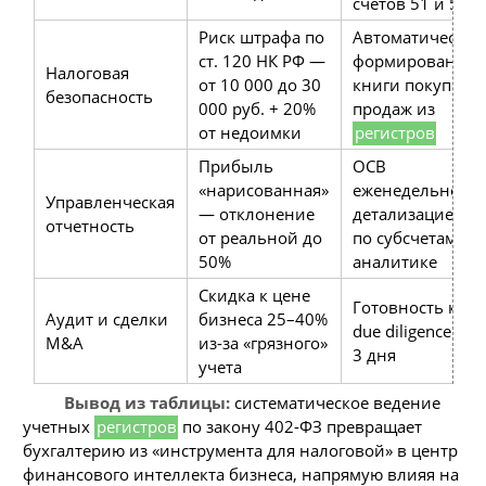
счетов 51 и 50
Риск штрафа по
Автоматическое
ст. 120 НК РФ —
формирование
Налоговая
от 10 000 до 30
книги покупок/
безопасность
000 руб. + 20%
продаж из
от недоимки
регистров
Прибыль
ОСВ
«нарисованная»
еженедельно с
Управленческая
— отклонение
детализацией
отчетность
от реальной до
по субсчетам и
50%
аналитике
Скидка к цене
Готовность к
Аудит и сделки
бизнеса 25–40%
due diligence за
M&A
из-за «грязного»
3 дня
учета
Вывод из таблицы:
систематическое ведение
учетных
регистров
по закону 402-ФЗ превращает
бухгалтерию из «инструмента для налоговой» в центр
финансового интеллекта бизнеса, напрямую влияя на