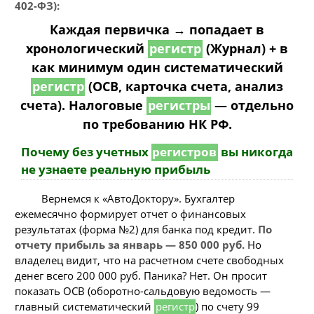
402-ФЗ):
Каждая первичка → попадает в
хронологический
регистр
(Журнал) + в
как минимум один систематический
регистр
(ОСВ, карточка счета, анализ
счета). Налоговые
регистры
— отдельно
по требованию НК РФ.
Почему без учетных
регистров
вы никогда
не узнаете реальную прибыль
Вернемся к «АвтоДоктору». Бухгалтер
ежемесячно формирует отчет о финансовых
результатах (форма №2) для банка под кредит.
По
отчету прибыль за январь — 850 000 руб.
Но
владелец видит, что на расчетном счете свободных
денег всего 200 000 руб. Паника? Нет. Он просит
показать ОСВ (оборотно-сальдовую ведомость —
главный систематический
регистр
) по счету 99