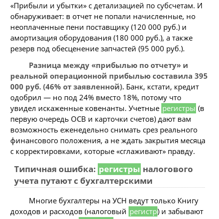
«Прибыли и убытки» с детализацией по субсчетам. И
обнаруживает: в отчет не попали начисленные, но
неоплаченные пени поставщику (120 000 руб.) и
амортизация оборудования (180 000 руб.), а также
резерв под обесценение запчастей (95 000 руб.).
Разница между «прибылью по отчету» и
реальной операционной прибылью составила 395
000 руб. (46% от заявленной).
Банк, кстати, кредит
одобрил — но под 24% вместо 18%, потому что
увидел искаженные ковенанты. Учетные
регистры
(в
первую очередь ОСВ и карточки счетов) дают вам
возможность еженедельно снимать срез реального
финансового положения, а не ждать закрытия месяца
с корректировками, которые «сглаживают» правду.
Типичная ошибка:
регистры
налогового
учета путают с бухгалтерскими
Многие бухгалтеры на УСН ведут только Книгу
доходов и расходов (налоговый
регистр
) и забывают