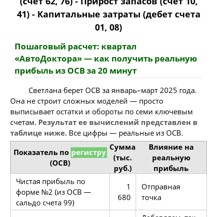
(счет 62, 76) - Прирост запасов (счет 10,
41) - Капитальные затраты (дебет счета
01, 08)
Пошаговый расчет: квартал
«АвтоДоктора» — как получить реальную
прибыль из ОСВ за 20 минут
Светлана берет ОСВ за январь–март 2025 года.
Она не строит сложных моделей — просто
выписывает остатки и обороты по семи ключевым
счетам.
Результат ее вычислений представлен в
таблице ниже.
Все цифры — реальные из ОСВ.
Сумма
Влияние на
Показатель по
регистру
(тыс.
реальную
(ОСВ)
руб.)
прибыль
Чистая прибыль по
1
Отправная
форме №2 (из ОСВ —
680
точка
сальдо счета 99)