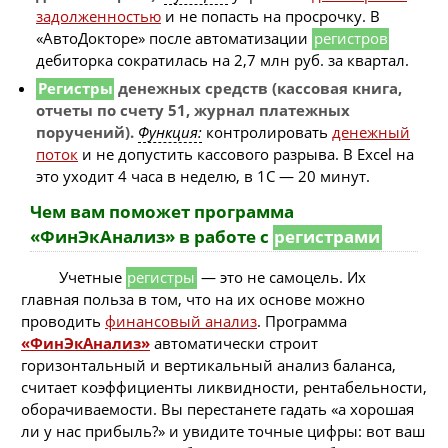
задолженностью
и не попасть на просрочку. В
«АвтоДокторе» после автоматизации
регистров
дебиторка сократилась на 2,7 млн руб. за квартал.
Регистры
денежных средств (кассовая книга,
отчеты по счету 51, журнал платежных
поручений).
Функция:
контролировать
денежный
поток
и не допустить кассового разрыва. В Excel на
это уходит 4 часа в неделю, в 1С — 20 минут.
Чем вам поможет программа
«ФинЭкАнализ» в работе с
регистрами
Учетные
регистры
— это не самоцель. Их
главная польза в том, что на их основе можно
проводить
финансовый анализ
. Программа
«ФинЭкАнализ»
автоматически строит
горизонтальный и вертикальный анализ баланса,
считает коэффициенты ликвидности, рентабельности,
оборачиваемости. Вы перестанете гадать «а хорошая
ли у нас прибыль?» и увидите точные цифры: вот ваш