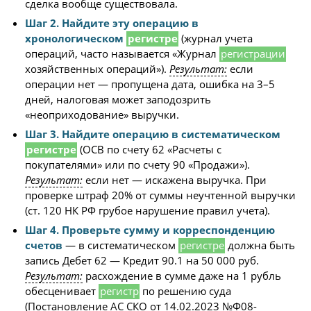
сделка вообще существовала.
Шаг 2. Найдите эту операцию в
хронологическом
регистре
(журнал учета
операций, часто называется «Журнал
регистрации
хозяйственных операций»).
Результат:
если
операции нет — пропущена дата, ошибка на 3–5
дней, налоговая может заподозрить
«неоприходование» выручки.
Шаг 3. Найдите операцию в систематическом
регистре
(ОСВ по счету 62 «Расчеты с
покупателями» или по счету 90 «Продажи»).
Результат:
если нет — искажена выручка. При
проверке штраф 20% от суммы неучтенной выручки
(ст. 120 НК РФ грубое нарушение правил учета).
Шаг 4. Проверьте сумму и корреспонденцию
счетов
— в систематическом
регистре
должна быть
запись Дебет 62 — Кредит 90.1 на 50 000 руб.
Результат:
расхождение в сумме даже на 1 рубль
обесценивает
регистр
по решению суда
(Постановление АС СКО от 14.02.2023 №Ф08-