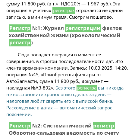
сумму 11 800 руб. (в т.ч. НДС 20% — 1 967 руб.). Эта
операция в учетных
регистрах
отражается не одной
записью, а минимум тремя. Смотрим пошагово.
Регистр
№1: Журнал
регистрации
фактов
хозяйственной жизни (хронологический
регистр
)
Сюда попадает операция в момент ее
совершения, в строгой последовательности дат. Это
«лента времени» компании. Запись: 10.03.2025, 14:20,
операция №45, «Приобретены фильтры от
АвтоЗапчасти, сумма 11 800 руб., документ —
накладная №АЗ-892».
Без этого
регистра
вы никогда
не восстановите хронологию сделок за день —
налоговая любит сверять его с выпиской банка.
Расхождение в датах — автоматический запрос
пояснений.
Регистр
№2: Систематический
регистр
—
Оборотно-сальдовая ведомость по счету