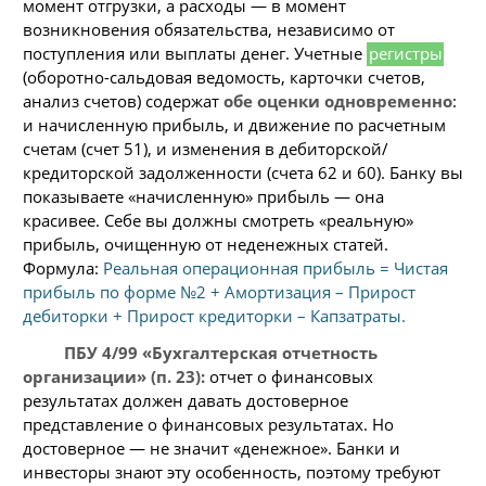
момент отгрузки, а расходы — в момент
возникновения обязательства, независимо от
поступления или выплаты денег. Учетные
регистры
(оборотно-сальдовая ведомость, карточки счетов,
анализ счетов) содержат
обе оценки одновременно
:
и начисленную прибыль, и движение по расчетным
счетам (счет 51), и изменения в дебиторской/
кредиторской задолженности (счета 62 и 60). Банку вы
показываете «начисленную» прибыль — она
красивее. Себе вы должны смотреть «реальную»
прибыль, очищенную от неденежных статей.
Формула:
Реальная операционная прибыль = Чистая
прибыль по форме №2 + Амортизация – Прирост
дебиторки + Прирост кредиторки – Капзатраты.
ПБУ 4/99 «Бухгалтерская отчетность
организации» (п. 23):
отчет о финансовых
результатах должен давать достоверное
представление о финансовых результатах. Но
достоверное — не значит «денежное». Банки и
инвесторы знают эту особенность, поэтому требуют