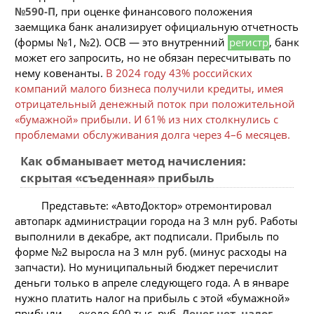
№590-П
, при оценке финансового положения
заемщика банк анализирует официальную отчетность
(формы №1, №2). ОСВ — это внутренний
регистр
, банк
может его запросить, но не обязан пересчитывать по
нему ковенанты.
В 2024 году 43% российских
компаний малого бизнеса получили кредиты, имея
отрицательный денежный поток при положительной
«бумажной» прибыли. И 61% из них столкнулись с
проблемами обслуживания долга через 4–6 месяцев.
Как обманывает метод начисления:
скрытая «съеденная» прибыль
Представьте: «АвтоДоктор» отремонтировал
автопарк администрации города на 3 млн руб. Работы
выполнили в декабре, акт подписали. Прибыль по
форме №2 выросла на 3 млн руб. (минус расходы на
запчасти). Но муниципальный бюджет перечислит
деньги только в апреле следующего года. А в январе
нужно платить налог на прибыль с этой «бумажной»
прибыли — около 600 тыс. руб.
Денег нет, налог