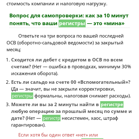
стоимость компании и налоговую нагрузку.
Вопрос для самопроверки: как за 10 минут
понять, что ваши
регистры
— это «мина»
Ответьте на три вопроса по вашей последней
ОСВ (оборотно-сальдовой ведомости) за закрытый
месяц:
Сходится ли дебет с кредитом в ОСВ по всем
счетам?
(Нет — ошибка в проводках, минимум 30%
искажения оборота).
Есть ли сальдо на счете 00 «Вспомогательный»?
(Да — значит, вы не закрыли корректировки,
регистры
формальны, налоговая снимает расходы).
Можете ли вы за 2 минуты найти в
регистре
любую операцию за прошлый месяц по сумме и
дате?
(Нет —
регистр
несистемен, хаос, штраф
гарантирован).
Если хотя бы один ответ «нет» или