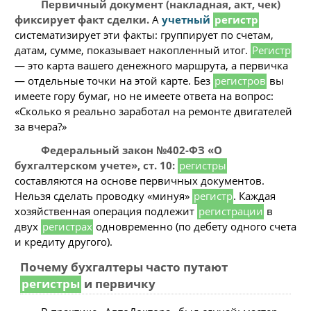
Первичный документ (накладная, акт, чек)
фиксирует факт сделки.
А
учетный
регистр
систематизирует эти факты: группирует по счетам,
датам, сумме, показывает накопленный итог.
Регистр
— это карта вашего денежного маршрута, а первичка
— отдельные точки на этой карте. Без
регистров
вы
имеете гору бумаг, но не имеете ответа на вопрос:
«Сколько я реально заработал на ремонте двигателей
за вчера?»
Федеральный закон №402-ФЗ «О
бухгалтерском учете», ст. 10:
регистры
составляются на основе первичных документов.
Нельзя сделать проводку «минуя»
регистр
. Каждая
хозяйственная операция подлежит
регистрации
в
двух
регистрах
одновременно (по дебету одного счета
и кредиту другого).
Почему бухгалтеры часто путают
регистры
и первичку