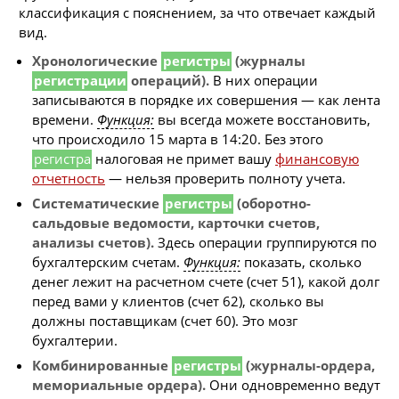
классификация с пояснением, за что отвечает каждый
вид.
Хронологические
регистры
(журналы
регистрации
операций).
В них операции
записываются в порядке их совершения — как лента
времени.
Функция:
вы всегда можете восстановить,
что происходило 15 марта в 14:20. Без этого
регистра
налоговая не примет вашу
финансовую
отчетность
— нельзя проверить полноту учета.
Систематические
регистры
(оборотно-
сальдовые ведомости, карточки счетов,
анализы счетов).
Здесь операции группируются по
бухгалтерским счетам.
Функция:
показать, сколько
денег лежит на расчетном счете (счет 51), какой долг
перед вами у клиентов (счет 62), сколько вы
должны поставщикам (счет 60). Это мозг
бухгалтерии.
Комбинированные
регистры
(журналы-ордера,
мемориальные ордера).
Они одновременно ведут