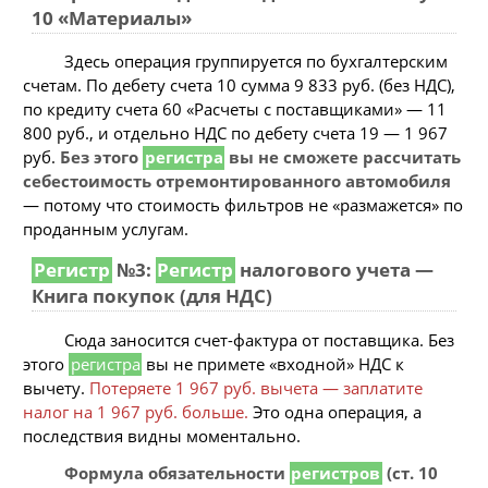
10 «Материалы»
Здесь операция группируется по бухгалтерским
счетам. По дебету счета 10 сумма 9 833 руб. (без НДС),
по кредиту счета 60 «Расчеты с поставщиками» — 11
800 руб., и отдельно НДС по дебету счета 19 — 1 967
руб.
Без этого
регистра
вы не сможете рассчитать
себестоимость отремонтированного автомобиля
— потому что стоимость фильтров не «размажется» по
проданным услугам.
Регистр
№3:
Регистр
налогового учета —
Книга покупок (для НДС)
Сюда заносится счет-фактура от поставщика. Без
этого
регистра
вы не примете «входной» НДС к
вычету.
Потеряете 1 967 руб. вычета — заплатите
налог на 1 967 руб. больше.
Это одна операция, а
последствия видны моментально.
Формула обязательности
регистров
(ст. 10