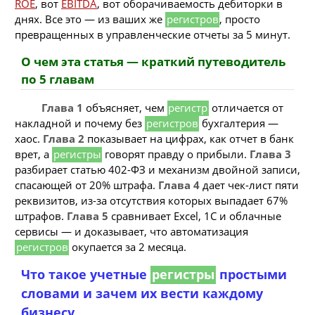
ROE
, вот
EBITDA
, вот оборачиваемость дебиторки в
днях. Все это — из ваших же
регистров
, просто
превращенных в управленческие отчеты за 5 минут.
О чем эта статья — краткий путеводитель
по 5 главам
Глава 1
объясняет, чем
регистр
отличается от
накладной и почему без
регистров
бухгалтерия —
хаос.
Глава 2
показывает на цифрах, как отчет в банк
врет, а
регистры
говорят правду о прибыли.
Глава 3
разбирает статью 402-ФЗ и механизм двойной записи,
спасающей от 20% штрафа.
Глава 4
дает чек-лист пяти
реквизитов, из-за отсутствия которых выпадает 67%
штрафов.
Глава 5
сравнивает Excel, 1С и облачные
сервисы — и доказывает, что автоматизация
регистров
окупается за 2 месяца.
Что такое учетные
регистры
простыми
словами и зачем их вести каждому
бизнесу