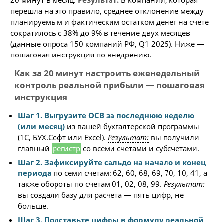
20 минут в месяц.
Результат:
В компании, которая
перешла на это правило, среднее отклонение между
планируемым и фактическим остатком денег на счете
сократилось с 38% до 9% в течение двух месяцев
(данные опроса 150 компаний РФ, Q1 2025). Ниже —
пошаговая инструкция по внедрению.
Как за 20 минут настроить еженедельный
контроль реальной прибыли — пошаговая
инструкция
Шаг 1. Выгрузите ОСВ за последнюю неделю
(или месяц)
из вашей бухгалтерской программы
(1С, БУХ.Софт или Excel).
Результат:
вы получили
главный
регистр
со всеми счетами и субсчетами.
Шаг 2. Зафиксируйте сальдо на начало и конец
периода
по семи счетам: 62, 60, 68, 69, 70, 10, 41, а
также обороты по счетам 01, 02, 08, 99.
Результат:
вы создали базу для расчета — пять цифр, не
больше.
Шаг 3. Подставьте цифры в формулу реальной