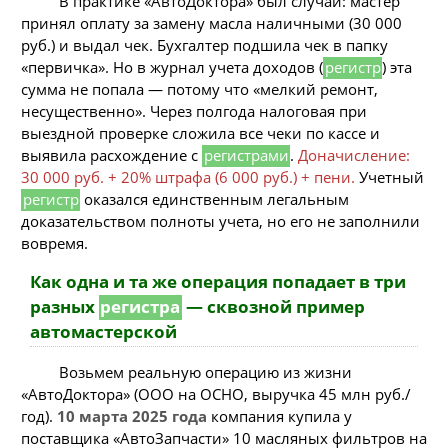
В практике «АвтоДоктора» был случай: мастер
принял оплату за замену масла наличными (30 000
руб.) и выдал чек. Бухгалтер подшила чек в папку
«первичка». Но в журнал учета доходов (
регистр
) эта
сумма не попала — потому что «мелкий ремонт,
несущественно». Через полгода налоговая при
выездной проверке сложила все чеки по кассе и
выявила расхождение с
регистрами
.
Доначисление:
30 000 руб. + 20% штрафа (6 000 руб.) + пени.
Учетный
регистр
оказался единственным легальным
доказательством полноты учета, но его не заполнили
вовремя.
Как одна и та же операция попадает в три
разных
регистра
— сквозной пример
автомастерской
Возьмем реальную операцию из жизни
«АвтоДоктора» (ООО на ОСНО, выручка 45 млн руб./
год).
10 марта 2025 года
компания купила у
поставщика «АвтоЗапчасти» 10 масляных фильтров на