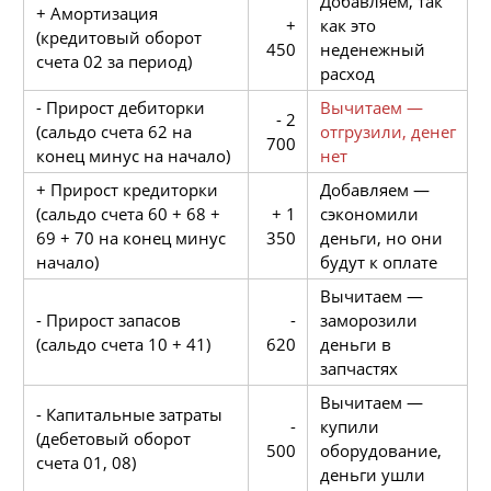
Добавляем, так
+ Амортизация
+
как это
(кредитовый оборот
450
неденежный
счета 02 за период)
расход
- Прирост дебиторки
Вычитаем —
- 2
(сальдо счета 62 на
отгрузили, денег
700
конец минус на начало)
нет
+ Прирост кредиторки
Добавляем —
(сальдо счета 60 + 68 +
+ 1
сэкономили
69 + 70 на конец минус
350
деньги, но они
начало)
будут к оплате
Вычитаем —
- Прирост запасов
-
заморозили
(сальдо счета 10 + 41)
620
деньги в
запчастях
Вычитаем —
- Капитальные затраты
-
купили
(дебетовый оборот
500
оборудование,
счета 01, 08)
деньги ушли