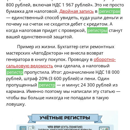
800 рублей, включая НДС 1 967 рублей». Это не просто
бумажка для налоговой.
Двойная запись
в
регистрах
— единственный способ увидеть, куда ушли деньги и
почему на счетах не сходится дебет с кредитом. А
когда налоговая придет с проверкой,
регистры
станут
вашей единственной защитой.
Пример из жизни. Бухгалтер сети ремонтных
мастерских «АвтоДоктора» не внесла возврат
генератора в книгу покупок. Проводку в
оборотно-
сальдовую ведомость
она сделала, а налоговый
регистр
пропустила. Итог: доначисление НДС 18 000
рублей, штраф 20% (3 600 рублей) и пени. Один
пропущенный
регистр
— и минус 24 300 рублей из
кармана. Именно поэтому мы написали эту статью —
чтобы вы больше никогда не попадали в такую
ловушку.