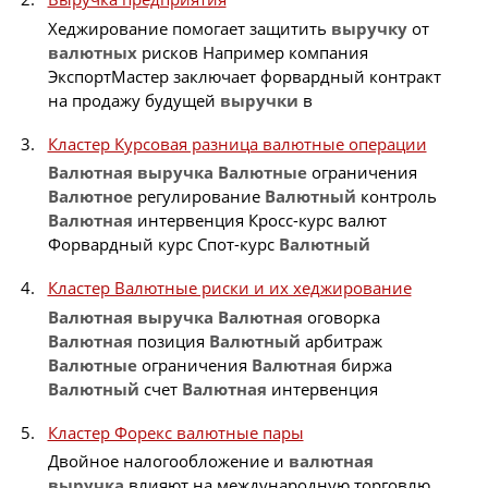
Хеджирование помогает защитить
выручку
от
валютных
рисков Например компания
ЭкспортМастер заключает форвардный контракт
на продажу будущей
выручки
в
Кластер Курсовая разница валютные операции
Валютная
выручка
Валютные
ограничения
Валютное
регулирование
Валютный
контроль
Валютная
интервенция Кросс-курс валют
Форвардный курс Спот-курс
Валютный
Кластер Валютные риски и их хеджирование
Валютная
выручка
Валютная
оговорка
Валютная
позиция
Валютный
арбитраж
Валютные
ограничения
Валютная
биржа
Валютный
счет
Валютная
интервенция
Кластер Форекс валютные пары
Двойное налогообложение и
валютная
выручка
влияют на международную торговлю