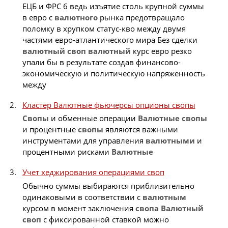
ЕЦБ и ФРС 6 ведь изъятие столь крупной суммы
в евро с
валютного
рынка предотвращало
поломку в хрупком статус-кво между двумя
частями евро-атлантического мира Без сделки
валютный
своп
валютный
курс евро резко
упали бы в результате создав финансово-
экономическую и политическую напряженность
между
Кластер Валютные фьючерсы опционы свопы
Свопы
и обменные операции
Валютные
свопы
и процентные
свопы
являются важными
инструментами для управления
валютными
и
процентными рисками
Валютные
Учет хеджирования операциями своп
Обычно суммы выбираются приблизительно
одинаковыми в соответствии с
валютным
курсом в момент заключения
свопа
Валютный
своп
с фиксированной ставкой можно