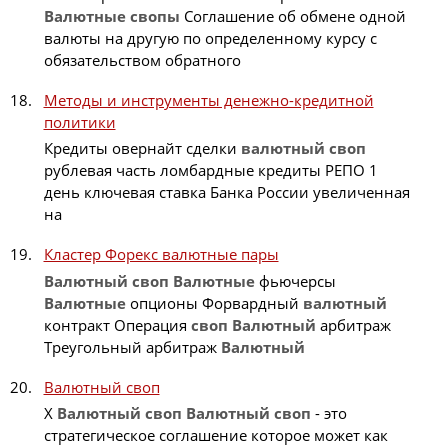
Валютные
свопы
Соглашение об обмене одной
валюты на другую по определенному курсу с
обязательством обратного
Методы и инструменты денежно-кредитной
политики
Кредиты овернайт сделки
валютный
своп
рублевая часть ломбардные кредиты РЕПО 1
день ключевая ставка Банка России увеличенная
на
Кластер Форекс валютные пары
Валютный
своп
Валютные
фьючерсы
Валютные
опционы Форвардный
валютный
контракт Операция
своп
Валютный
арбитраж
Треугольный арбитраж
Валютный
Валютный своп
X
Валютный
своп
Валютный
своп
- это
стратегическое соглашение которое может как