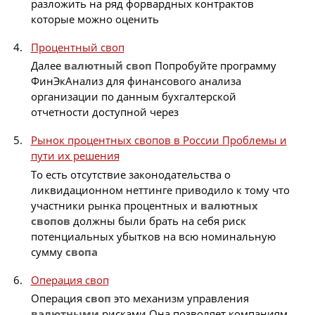
разложить на ряд форвардных контрактов
которые можно оценить
Процентный своп
Далее
валютный
своп
Попробуйте программу
ФинЭкАнализ для финансового анализа
организации по данным бухгалтерской
отчетности доступной через
Рынок процентных свопов в России Проблемы и
пути их решения
То есть отсутствие законодательства о
ликвидационном неттинге приводило к тому что
участники рынка процентных и
валютных
свопов
должны были брать на себя риск
потенциальных убытков на всю номинальную
сумму
свопа
Операция своп
Операция
своп
это механизм управления
валютными
рисками Она позволяет компаниям