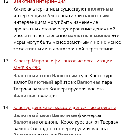
Валютная интервенция
Какие альтернативы существуют
валютным
интервенциям Альтернативой
валютным
интервенциям могут быть изменение
процентных ставок регулирование денежной
массы и использование
валютных
свопов
Эти
меры могут быть менее заметными но не менее
эффективными в долгосрочной перспективе
Кластер Мировые финансовые организации
МВФ ВБ ФРС
Валютный
своп
Валютный
курс Кросс-курс
валют
Валютный
арбитраж
Валютная
пара
Твердая валюта Конвертируемая валюта
Валютная
позиция
Кластер Денежная масса и денежные агрегаты
Валютный
своп
Валютные
фьючерсы
Валютные
опционы Кросс-курс валют Твердая
валюта Свободно конвертируемая валюта