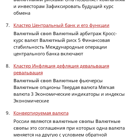
и инвесторам Зафиксировать будущий курс
обмена
Кластер Центральный банк и его функции
Валютный
своп
Валютный
арбитраж Кросс-
курс валют
Валютный
риск 5 Финансовая
стабильность Международные операции
центрального банка включают
Кластер Инфляция дефляция девальвация
ревальвация
Валютный
своп
Валютные
фьючерсы
Валютные
опционы Твердая валюта Мягкая
валюта 3 Экономические индикаторы и индексы
Экономические
Конвертируемая валюта
России являются
валютные
свопы
Валютные
свопы
это соглашения при которых одна валюта
меняется на другую с условием обратной