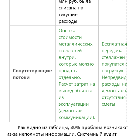
млн руб. была
списана на
текущие
расходы.
Оценка
стоимости
металлических
Бесплатная
стеллажей
передача
внутри,
стеллажей
которые можно
покупателю «в
Сопутствующие
продать
нагрузку».
потоки
отдельно.
Непредвиденн
Расчет затрат на
расходы на
вывод объекта
демонтаж из-з
из
отсутствия
эксплуатации
сметы.
(демонтаж
коммуникаций).
Как видно из таблицы,
80% проблем
возникают
из-за неполноты информации. Системный аудит