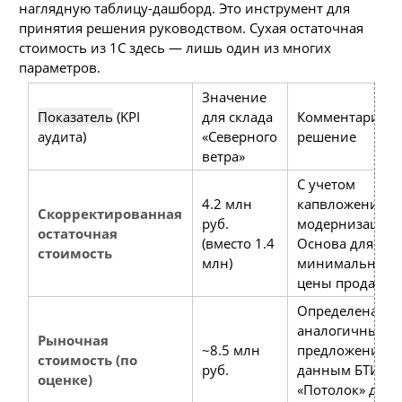
наглядную таблицу-дашборд. Это инструмент для
принятия решения руководством. Сухая остаточная
стоимость из 1С здесь — лишь один из многих
параметров.
Значение
Показатель
(KPI
для склада
Комментарий и
аудита)
«Северного
решение
ветра»
С учетом
4.2 млн
капвложений в
Скорректированная
руб.
модернизацию.
остаточная
(вместо 1.4
Основа для
стоимость
млн)
минимальной
цены продажи.
Определена по
аналогичным
Рыночная
~8.5 млн
предложениям 
стоимость (по
руб.
данным БТИ.
оценке)
«Потолок» для