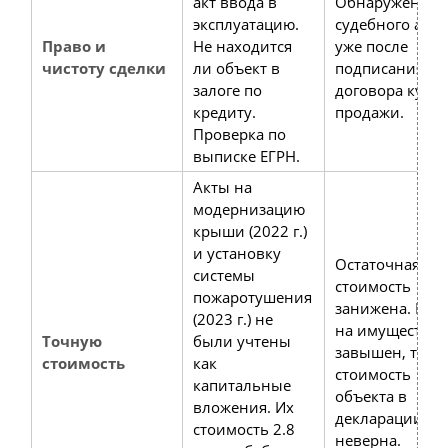
акт ввода в
Обнаружение
эксплуатацию.
судебного арес
Право и
Не находится
уже после
чистоту сделки
ли объект в
подписания
залоге по
договора купли
кредиту.
продажи.
Проверка по
выписке ЕГРН.
Акты на
модернизацию
крыши (2022 г.)
и установку
Остаточная
системы
стоимость
пожаротушения
занижена. Нал
(2023 г.) не
на имущество
Точную
были учтены
завышен, так к
стоимость
как
стоимость
капитальные
объекта в
вложения. Их
декларации
стоимость 2.8
неверна.