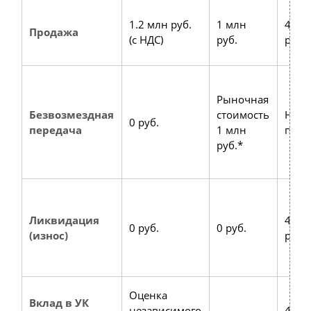
1.2 млн руб.
1 млн
400 
Продажа
(с НДС)
руб.
руб.
Рыночная
Безвозмездная
стоимость
Не
0 руб.
передача
1 млн
приз
руб.*
Ликвидация
400 
0 руб.
0 руб.
(износ)
руб.
Оценка
Вклад в УК
независимого
400 