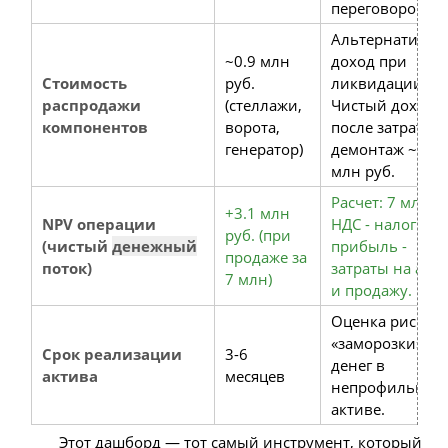
переговоров.
Альтернативн
~0.9 млн
доход при
Стоимость
руб.
ликвидации.
распродажи
(стеллажи,
Чистый доход
компонентов
ворота,
после затрат на
генератор)
демонтаж ~0.5
млн руб.
Расчет: 7 млн -
+3.1 млн
NPV операции
НДС - налог на
руб. (при
(чистый
денежный
прибыль -
продаже за
поток)
затраты на ауд
7 млн)
и продажу.
Оценка риска
«заморозки»
Срок реализации
3-6
денег в
актива
месяцев
непрофильном
активе.
Этот дашборд — тот самый инструмент, который