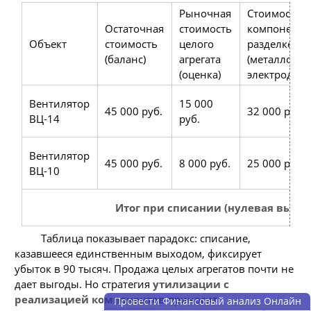
Рыночная
Стоимость
Остаточная
стоимость
компоненто
Объект
стоимость
целого
разделке
(баланс)
агрегата
(металлолом
(оценка)
электродвиг
Вентилятор
15 000
45 000 руб.
32 000 руб.
ВЦ-14
руб.
Вентилятор
45 000 руб.
8 000 руб.
25 000 руб.
ВЦ-10
Итог при списании (нулевая выруч
Таблица показывает парадокс: списание,
казавшееся единственным выходом, фиксирует
убыток в 90 тысяч. Продажа целых агрегатов почти не
дает выгоды. Но стратегия
утилизации с
реализацией компонентов
приносит
Провести Финансовый анализ Онлайн