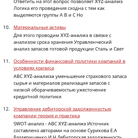
Ответить на этот вопрос позволяет
XYZ-анализ
Логика его проведения сходна с тем как
выделяются группы А В и С Но
Материальные активы
Для этого проводим
XYZ-анализ
в связке с
анализом срока хранения Управленческий
анализ запасов готовой продукции Сталь и Свет
Особенности финансовой политики компаний в
условиях кризиса
ABC
XYZ-анализа
уменьшение страхового запаса
сырья и материалов реализация запасов с
низкой оборачиваемостью ужесточение
кредитной политики
Управление дебиторской задолженностью
компании теория и практика
SWOT-анализ - ABC
XYZ-анализ
Источник
составлено авторами на основе Сурикова Е.А
Раздерищенко И.Н Дебиторская задолженность