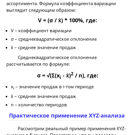
ассортимента. Формула коэффициента вариации
выглядит следующим образом:
V = (σ / x̄) * 100%, где:
V – коэффициент вариации
σ – среднеквадратическое отклонение
x̄ – среднее значение продаж
Среднеквадратическое отклонение
рассчитывается по формуле:
2
σ = √(Σ(x
- x̄)
/ n), где:
i
x
– значение продаж в i-том периоде
i
x̄ – среднее значение продаж
n – количество периодов
Практическое применение XYZ-анализа
Рассмотрим реальный пример применения XYZ-
анализа в бизнесе. Представим, что вы владелец