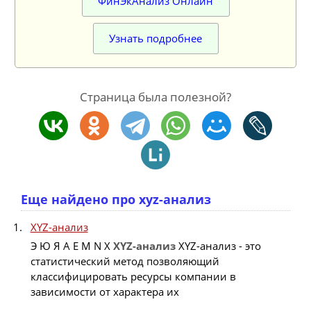
ФинЭкАнализ Онлайн
Узнать подробнее
Страница была полезной?
Еще найдено про xyz-анализ
XYZ-анализ
Э Ю Я A E M N X
XYZ-анализ
XYZ-анализ - это
статистический метод позволяющий
классифицировать ресурсы компании в
зависимости от характера их