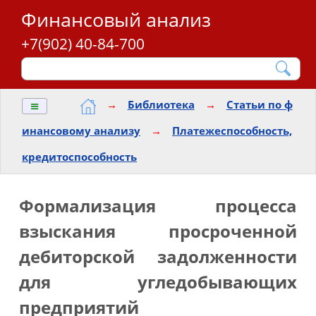
Финансовый анализ
+7(902) 40-84-700
≡
→
Библиотека
→
Статьи по ф
инансовому анализу
→
Платежеспособность,
кредитоспособность
Формализация процесса
взыскания просроченной
дебиторской задолженности
для угледобывающих
предприятий