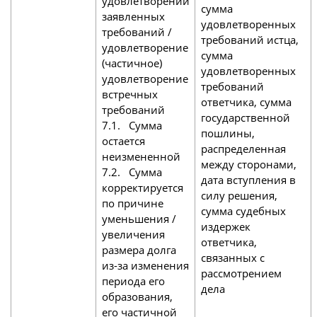
удовлетворении
сумма
заявленных
удовлетворенных
требований /
требований истца,
удовлетворение
сумма
(частичное)
удовлетворенных
удовлетворение
требований
встречных
ответчика, сумма
требований
государственной
7.1. Сумма
пошлины,
остается
распределенная
неизмененной
между сторонами,
7.2. Сумма
дата вступления в
корректируется
силу решения,
по причине
сумма судебных
уменьшения /
издержек
увеличения
ответчика,
размера долга
связанных с
из-за изменения
рассмотрением
периода его
дела
образования,
его частичной