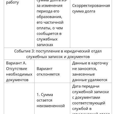
работу
за изменения
Скорректированная
периода его
сумма долга
образования,
его частичной
оплаты, о чем
сообщается в
служебных
записках
Событие 3: поступление в юридический отдел
служебных записок и документов
Вариант А.
Данные в карточку
Отсутствие
Вариант
не заносятся,
необходимых
отклоняется
занесенные
документов
данные удаляются
Дата передачи
служебной записки
1. Сумма
с документами
остается
соответствующей
неизмененной
службой в
юридический отдел