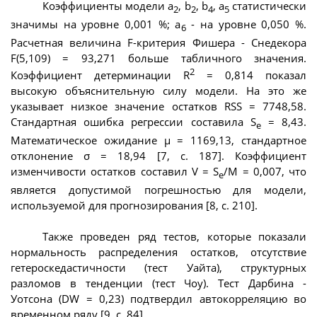
Коэффициенты модели a
, b
, b
, a
статистически
2
2
4
5
значимы на уровне 0,001 %; a
- на уровне 0,050 %.
6
Расчетная величина F-критерия Фишера - Снедекора
F(5,109) = 93,271 больше табличного значения.
2
Коэффициент детерминации R
= 0,814 показал
высокую объяснительную силу модели. На это же
указывает низкое значение остатков RSS = 7748,58.
Стандартная ошибка регрессии составила S
= 8,43.
e
Математическое ожидание μ = 1169,13, стандартное
отклонение σ = 18,94 [7, с. 187]. Коэффициент
изменчивости остатков составил V = S
/M = 0,007, что
e
является допустимой погрешностью для модели,
используемой для прогнозирования [8, с. 210].
Также проведен ряд тестов, которые показали
нормальность распределения остатков, отсутствие
гетероскедастичности (тест Уайта), структурных
разломов в тенденции (тест Чоу). Тест Дарбина -
Уотсона (DW = 0,23) подтвердил автокорреляцию во
временном ряду [9, с. 84].