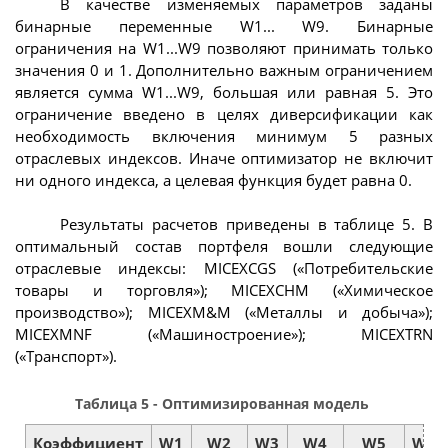
В качестве изменяемых параметров заданы
бинарные переменные W1... W9. Бинарные
ограничения на W1...W9 позволяют принимать только
значения 0 и 1. Дополнительно важным ограничением
является сумма W1...W9, большая или равная 5. Это
ограничение введено в целях диверсификации как
необходимость включения минимум 5 разных
отраслевых индексов. Иначе оптимизатор не включит
ни одного индекса, а целевая функция будет равна 0.
Результаты расчетов приведены в таблице 5. В
оптимальный состав портфеля вошли следующие
отраслевые индексы: MICEXCGS («Потребительские
товары и торговля»); MICEXCHM («Химическое
производство»); MICEXM&M («Металлы и добыча»);
MICEXMNF («Машиностроение»); MICEXTRN
(«Транспорт»).
Таблица 5 - Оптимизированная модель
Коэффициент
W1
W2
W3
W4
W5
W6