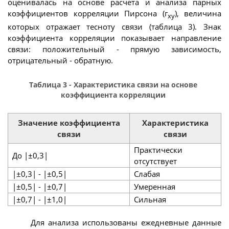
оценивалась на основе расчета и анализа парных
коэффициентов корреляции Пирсона (г
), величина
ху
которых отражает тесноту связи (таблица 3). Знак
коэффициента корреляции показывает направление
связи: положительный - прямую зависимость,
отрицательный - обратную.
Таблица 3 - Характеристика связи на основе
коэффициента корреляции
Значение коэффициента
Характеристика
связи
связи
Практически
До |±0,3|
отсутствует
|±0,3| - |±0,5|
Слабая
|±0,5| - |±0,7|
Умеренная
|±0,7| - |±1,0|
Сильная
Для анализа использованы ежедневные данные