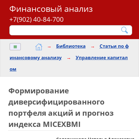
Финансовый анализ
+7(902) 40-84-700
≡
→
Библиотека
→
Статьи по ф
инансовому анализу
→
Управление капитал
ом
Формирование
диверсифицированного
портфеля акций и прогноз
индекса MICEXBMI