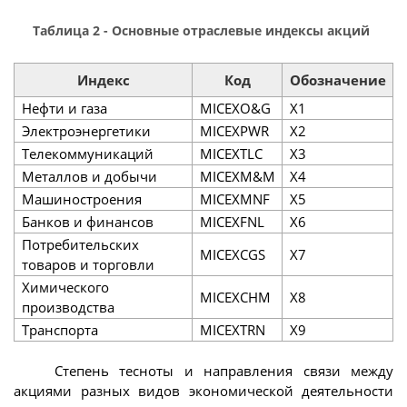
Таблица 2 - Основные отраслевые индексы акций
Индекс
Код
Обозначение
Нефти и газа
MICEXO&G
X1
Электроэнергетики
MICEXPWR
X2
Телекоммуникаций
MICEXTLC
X3
Металлов и добычи
MICEXM&M
X4
Машиностроения
MICEXMNF
X5
Банков и финансов
MICEXFNL
X6
Потребительских
MICEXCGS
X7
товаров и торговли
Химического
MICEXCHM
X8
производства
Транспорта
MICEXTRN
X9
Степень тесноты и направления связи между
акциями разных видов экономической деятельности