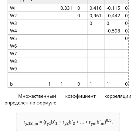
Wi
0,331
0
0,416
-0,115
0
W2
0
0,961
-0,442
0
W3
0
0
0
W4
-0,598
0
W5
0
W6
W7
W8
W9
b
1
1
0
1
1
0
Множественный коэффициент корреляции
определен по формуле
0.5
r
= (r
b'
+ r
b'
+ ... + r
b'
)
,
у.12_m
y1
1
y2
2
ym
m