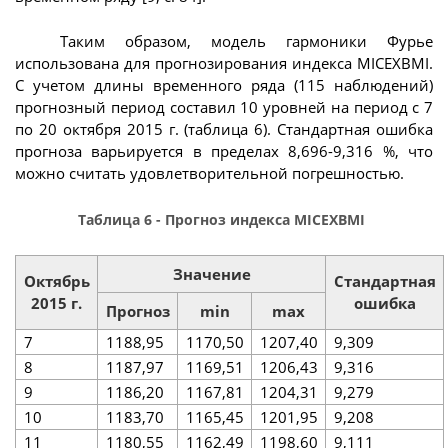
Таким образом, модель гармоники Фурье
использована для прогнозирования индекса MICEXBMI.
С учетом длины временного ряда (115 наблюдений)
прогнозный период составил 10 уровней на период с 7
по 20 октября 2015 г. (таблица 6). Стандартная ошибка
прогноза варьируется в пределах 8,696-9,316 %, что
можно считать удовлетворительной погрешностью.
Таблица 6 - Прогноз индекса MICEXBMI
Значение
Октябрь
Стандартная
2015 г.
ошибка
Прогноз
min
max
7
1188,95
1170,50
1207,40
9,309
8
1187,97
1169,51
1206,43
9,316
9
1186,20
1167,81
1204,31
9,279
10
1183,70
1165,45
1201,95
9,208
11
1180,55
1162,49
1198,60
9,111