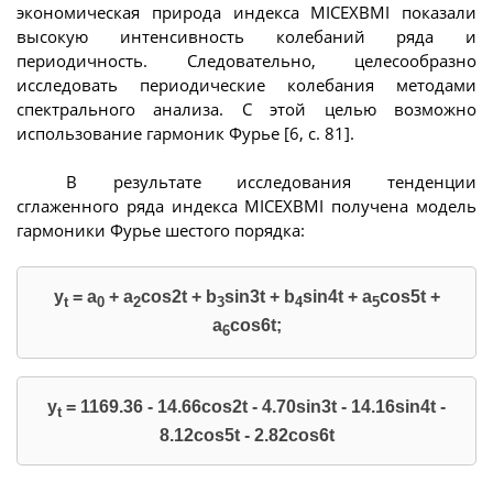
экономическая природа индекса MICEXBMI показали
высокую интенсивность колебаний ряда и
периодичность. Следовательно, целесообразно
исследовать периодические колебания методами
спектрального анализа. С этой целью возможно
использование гармоник Фурье [6, с. 81].
В результате исследования тенденции
сглаженного ряда индекса MICEXBMI получена модель
гармоники Фурье шестого порядка:
y
= a
+ a
cos2t + b
sin3t + b
sin4t + a
cos5t +
t
0
2
3
4
5
a
cos6t;
6
y
= 1169.36 - 14.66cos2t - 4.70sin3t - 14.16sin4t -
t
8.12cos5t - 2.82cos6t