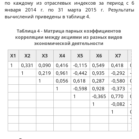
по каждому из отраслевых индексов за период с 6
января 2014 г. по 31 марта 2015 г. Результаты
вычислений приведены в таблице 4.
Таблица 4 - Матрица парных коэффициентов
корреляции между акциями из разных видов
экономической деятельности
X1
X2
X3
X4
X5
X6
X7
X
1
0,331
0,090
0,416
-0,115
0,549
0,418
0,2
1
0,219
0,961
-0,442
0,935
-0,292
-0,
1
0,056
0,618
0,287
-0,580
0,4
1
-0,598
0,928
-0,373
-0,
1
-0,365
0,770
0,7
1
-0,082
-0,
1
0,8
1