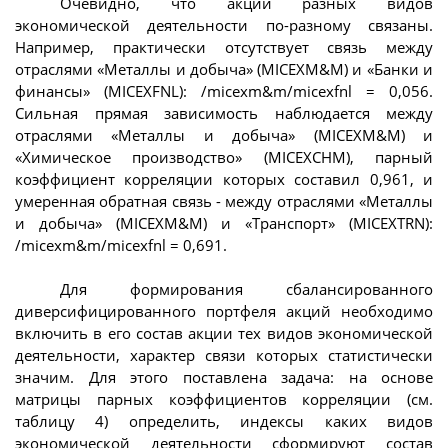
Очевидно, что акции разных видов
экономической деятельности по-разному связаны.
Например, практически отсутствует связь между
отраслями «Металлы и добыча» (MICEXM&M) и «Банки и
финансы» (MICEXFNL): /micexm&m/micexfnl = 0,056.
Сильная прямая зависимость наблюдается между
отраслями «Металлы и добыча» (MICEXM&M) и
«Химическое производство» (MICEXCHM), парный
коэффициент корреляции которых составил 0,961, и
умеренная обратная связь - между отраслями «Металлы
и добыча» (MICEXM&M) и «Транспорт» (MICEXTRN):
/micexm&m/micexfnl = 0,691.
Для формирования сбалансированного
диверсифицированного портфеля акций необходимо
включить в его состав акции тех видов экономической
деятельности, характер связи которых статистически
значим. Для этого поставлена задача: на основе
матрицы парных коэффициентов корреляции (см.
таблицу 4) определить, индексы каких видов
экономической деятельности сформируют состав