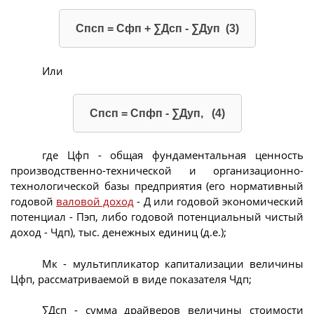
Спсп = Сфп + ∑Дсп - ∑Дуп (3)
Или
Спсп = Спфп - ∑Дуп, (4)
где Цфп - общая фундаментальная ценность
производственно-технической и организационно-
технологической базы предприятия (его нормативный
годовой
валовой доход
- Д или годовой экономический
потенциал - Пэп, либо годовой потенциальный чистый
доход - Чдп), тыс. денежных единиц (д.е.);
Мк - мультипликатор капитализации величины
Цфп, рассматриваемой в виде показателя Чдп;
∑Дсп - сумма драйверов величины стоимости