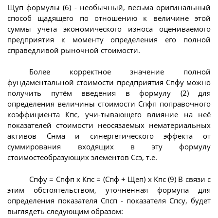
Щуп формулы (6) - необычный, весьма оригинальный
способ щадящего по отношению к величине этой
суммы учёта экономического износа оцениваемого
предприятия к моменту определения его полной
справедливой рыночной стоимости.
Более корректное значение полной
фундаментальной стоимости предприятия Спфу можно
получить путём введения в формулу (2) для
определения величины стоимости Спфп поправочного
коэффициента Кпс, учи-тывающего влияние на неё
показателей стоимости неосязаемых нематериальных
активов Снма и синергетического эффекта от
суммирования входящих в эту формулу
стоимостеобразующих элементов Ссэ, т.е.
Спфу = Спфп х Кпс = (Спф + Щеп) х Кпс (9) В связи с
этим обстоятельством, уточнённая формупа для
определения показателя Спсп - показателя Спсу, будет
выглядеть следующим образом: