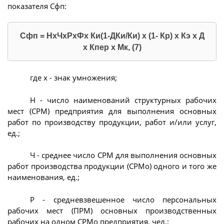
показателя Сфп:
Сфп = НхЧхРхФх Ки(1-ДКи/Ки) х (1- Кр) х Кэ х Д
х Кпер х Мк, (7)
где х - знак умножения;
Н - число наименований структурных рабочих
мест (СРМ) предприятия для выполнения основных
работ по производству продукции, работ и/или услуг,
ед.;
Ч - среднее число СРМ для выполнения основных
работ производства продукции (СРМо) одного и того же
наименования, ед.;
Р - средневзвешенное число персональных
рабочих мест (ПРМ) основных производственных
рабочих на одном СРМо предприятия, чел.;