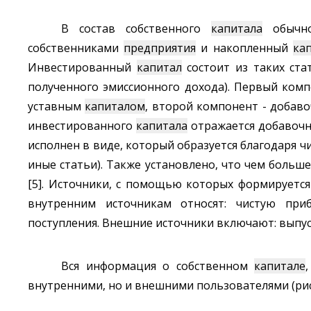
В состав собственного
капитала
обычно
собственниками
предприятия
и накопленный
ка
Инвестированный
капитал
состоит из таких ста
полученного эмиссионного дохода). Первый ком
уставным
капиталом
, второй компонент - доба
инвестированного
капитала
отражается добаво
исполнен в виде, который образуется благодаря 
иные статьи). Также установлено, что чем больш
[5]. Источники, с помощью которых формируетс
внутренним источникам относят: чистую при
поступления. Внешние источники включают: выпус
Вся информация о собственном
капитале
внутренними, но и внешними пользователями (рис.