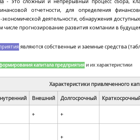
ла
- это сложный и непрерывный процесс сбора, кл
финансовой отчетности, для определения финансов
-экономической деятельности, обнаружения доступны
ом числе прогнозирование развития компании в будуще
приятия
являются собственные и заемные средства (табл.
формирования капитала предприятия
и их характеристики
Характеристики привлеченного
кап
нутренний
Внешний
Долгосрочный
Краткосрочны
+
+
+