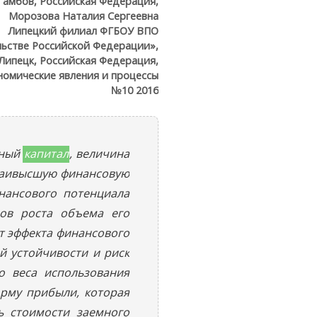
 Тамбов, Российская Федерация,
Морозова Наталия Сергеевна
Липецкий филиал ФГБОУ ВПО
льстве Российской Федерации»,
 Липецк, Российская Федерация,
номические явления и процессы
№10 2016
мный
капитал
, величина
аивысшую финансовую
нансового потенциала
ов роста объема его
т эффекта финансового
й устойчивости и риск
о веса использования
рму прибыли, которая
ь стоимости заемного