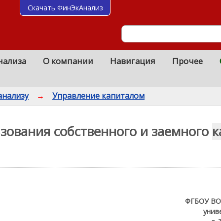
Скачать ФинЭкАнализ
нализа
О компании
Навигация
Прочее
анализу
→
Управление капиталом
ьзования собственного и заемного
к
ФГБОУ ВО
унив