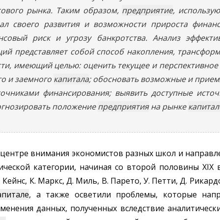
ового рынка. Таким образом,
предприятие
, использ
ал своего развития и возможности прироста финанс
совый риск и угрозу банкротства. Анализ эффекти
ий представляет собой способ накопления, трансфор
сти, имеющий целью: оценить текущее и перспективное
го и заемного
капитала
; обосновать возможные и прие
очниками финансирования; выявить доступные источн
огнозировать положение
предприятия
на рынке
капитал
 центре внимания экономистов разных школ и направл
ческой категории, начиная со второй половины XIX в
Кейнс, К. Маркс, Д. Миль, В. Парето, У. Петти, Д. Рикард
апитале
, а также осветили проблемы, которые нап
енения данных, полученных вследствие аналитически