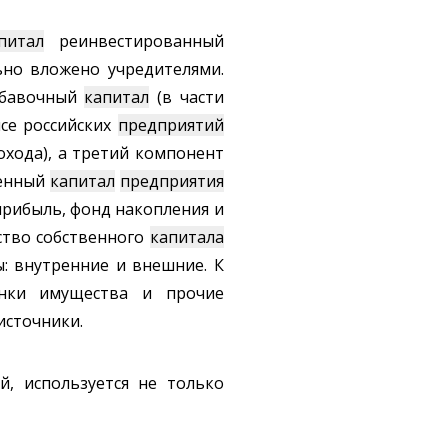
питал
реинвестированный
ьно вложено учредителями.
обавочный
капитал
(в части
се российских
предприятий
охода), а третий компонент
ленный
капитал
предприятия
прибыль, фонд накопления и
ство собственного
капитала
ы: внутренние и внешние. К
енки имущества и прочие
источники.
й, используется не только