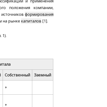
ассификации и применения
ого положения компании,
х источников
формирования
м на рынке
капиталов
[1].
 1).
итала
й
Собственный
Заемный
+
+