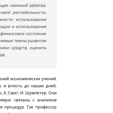
ующее заемный
капитал
,
овой рентабельности,
вности использования
мации и использования
 финансовое состояние
млемые темпы развития
ики средств, оценить
ов
.
ений экономических учений.
. и вплоть до наших дней,
о, А. Смит, И. Шумпетер. Они
рямую связаны с анализом
х процедур. Так профессор