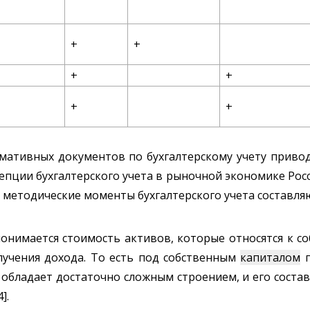
+
+
+
+
+
+
ативных документов по бухгалтерскому учету приводи
епции бухгалтерского учета в рыночной экономике Росс
 методические моменты бухгалтерского учета составляю
онимается стоимость активов, которые относятся к с
лучения дохода. То есть под собственным
капиталом
п
 обладает достаточно сложным строением, и его соста
].