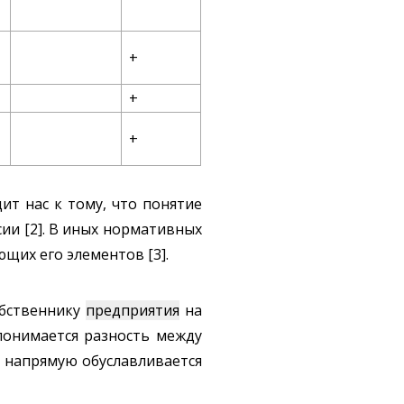
+
+
+
т нас к тому, что понятие
ии [2]. В иных нормативных
щих его элементов [3].
обственнику
предприятия
на
онимается разность между
в напрямую обуславливается