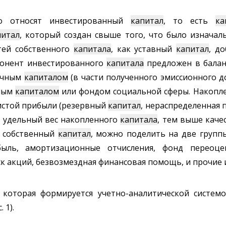
 относят инвестированный
капитал
, то есть
ка
питал
, который создан свыше того, что было изначал
тей собственного
капитала
, как уставный
капитал
, д
понент инвестированного
капитала
предложен в балан
вочным
капиталом
(в части полученного эмиссионного д
чным
капиталом
или фондом социальной сферы. Накоп
чистой прибыли (резервный
капитал
, нераспределенная 
е удельный вес накопленного
капитала
, тем выше каче
я собственный
капитал
, можно поделить на две групп
быль, амортизационные отчисления, фонд переоц
к акций, безвозмездная финансовая помощь, и прочие 
, которая формируется учетно-аналитической системо
 1).