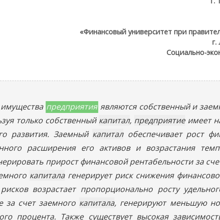
г.
«Финансовый университет при правите
г.
Социально-эко
имущества
предприятия
являются собственный и зае
ьзуя только собственный
капитал
,
предприятие
имеет н
его развития. Заемный
капитал
обеспечивает рост фи
ного расширения его активов и возрастания темп
енерировать прирост финансовой рентабельности за сче
аемного
капитала
генерирует риск снижения финансово
 рисков возрастает пропорционально росту удельног
е за счет заемного
капитала
, генерируют меньшую но
ого процента. Также существует высокая зависимост