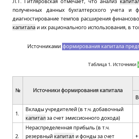
Л.Т. Гитляровская отмечает, что анализ
капита
полученных данных бухгалтерского учета и 
диагностирование темпов расширения финансово
капитала
и их рационального использования, в т
Источниками
формирования капитала пред
Таблица 1. Источники
№
Источники
формирования
капитала
В
Вклады учредителей (в т.ч. добавочный
1.
капитал
за счет эмиссионного дохода)
Нераспределенная прибыль (в т.ч.
2.
резервный
капитал
и фонды за счет
+