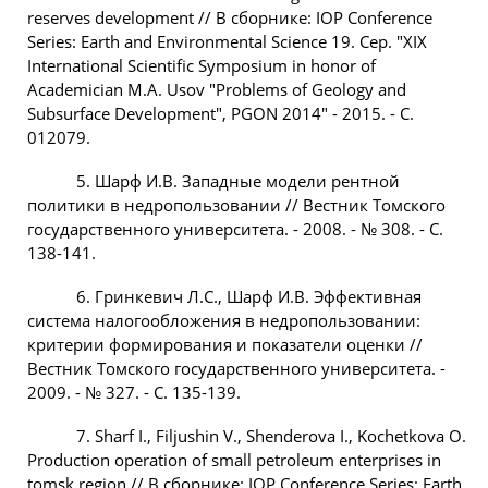
reserves development // В сборнике: IOP Conference
Series: Earth and Environmental Science 19. Сер. "XIX
International Scientific Symposium in honor of
Academician M.A. Usov "Problems of Geology and
Subsurface Development", PGON 2014" - 2015. - С.
012079.
5. Шарф И.В. Западные модели рентной
политики в недропользовании // Вестник Томского
государственного университета. - 2008. - № 308. - С.
138-141.
6. Гринкевич Л.С., Шарф И.В. Эффективная
система налогообложения в недропользовании:
критерии формирования и показатели оценки //
Вестник Томского государственного университета. -
2009. - № 327. - С. 135-139.
7. Sharf I., Filjushin V., Shenderova I., Kochetkova O.
Production operation of small petroleum enterprises in
tomsk region // В сборнике: IOP Conference Series: Earth