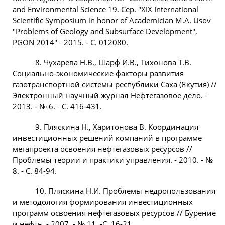
and Environmental Science 19. Сер. "XIX International
Scientific Symposium in honor of Academician M.A. Usov
"Problems of Geology and Subsurface Development",
PGON 2014" - 2015. - С. 012080.
8. Чухарева Н.В., Шарф И.В., Тихонова Т.В.
Социально-экономические факторы развития
газотранспортной системы республики Саха (Якутия) //
Электронный научный журнал Нефтегазовое дело. -
2013. - № 6. - С. 416-431.
9. Пляскина Н., Харитонова В. Координация
инвестиционных решений компаний в программе
мегапроекта освоения нефтегазовых ресурсов //
Проблемы теории и практики управления. - 2010. - №
8. - С. 84-94.
10. Пляскина Н.И. Проблемы недропользования
и методология формирования инвестиционных
программ освоения нефтегазовых ресурсов // Бурение
и нефть. - 2007. - № 11. -С. 16-21.