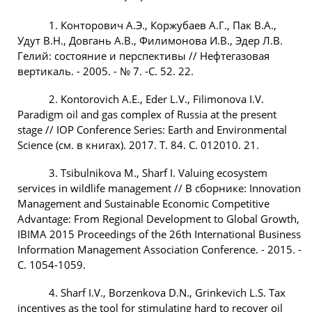
1. Конторович А.Э., Коржубаев А.Г., Пак В.А.,
Удут В.Н., Довгань А.В., Филимонова И.В., Эдер Л.В.
Гелий: состояние и перспективы // Нефтегазовая
вертикаль. - 2005. - № 7. -С. 52. 22.
2. Kontorovich A.E., Eder L.V., Filimonova I.V.
Paradigm oil and gas complex of Russia at the present
stage // IOP Conference Series: Earth and Environmental
Science (см. в книгах). 2017. Т. 84. С. 012010. 21.
3. Tsibulnikova M., Sharf I. Valuing ecosystem
services in wildlife management // В сборнике: Innovation
Management and Sustainable Economic Competitive
Advantage: From Regional Development to Global Growth,
IBIMA 2015 Proceedings of the 26th International Business
Information Management Association Conference. - 2015. -
С. 1054-1059.
4. Sharf I.V., Borzenkova D.N., Grinkevich L.S. Tax
incentives as the tool for stimulating hard to recover oil