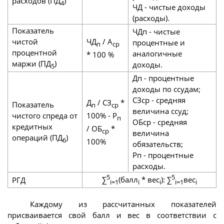
расходов (ПД
)
4
ЧД - чистые доходы
(расходы).
Показатель
ЧДп - чистые
чистой
ЧД
/ А
процентные и
п
ср
процентной
аналогичные
* 100 %
маржи (ПД
)
доходы.
5
Дп - процентные
доходы по ссудам;
СЗср - средняя
Д
/ СЗ
*
Показатель
п
ср
величина ссуд;
чистого спреда от
100% - Р
п
ОБср - средняя
кредитных
/ ОБ
*
ср
величина
операций (ПД
)
6
100%
обязательств;
Рп - процентные
расходы.
5
5
∑
(балл
* вес
): ∑
вес
РГД
i=1
i
i
i=1
i
Каждому из рассчитанных показателей
присваивается свой балл и вес в соответствии с