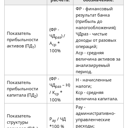
ФР - финансовый
результат банка
(прибыль до
налогообложения);
(ФР -
Показатель
ЧДраз - чистые
ЧД
) /
раз
прибыльности
доходы от разовых
А
*
ср
активов (ПД
)
операций;
1
100%
Аср - средняя
величина активов за
анализируемый
период.
(ФР -
Н - начисленные
Показатель
ЧД
– Н)
налоги;
раз
прибыльности
/ К
*
Кср - средняя
ср
капитала (ПД
)
2
величина капитала.
100%
Рау -
административно-
Показатель
Р
/ ЧД
управленческие
ау
структуры
расходы;
*100 %