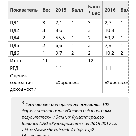
Балл
Показатель
Вес
2015
Балл
2016
Балл
* Вес
ПД1
3
2,1
1
3
2,7
1
ПД2
3
8,6
1
3
10,8
1
ПД4
2
56,6
1
2
59,2
1
ПД5
2
6,6
1
2
7,3
1
ПД6
1
9,7
2
2
10,2
2
Итого
11
-
12
-
РГД
1,1
1,1
Оценка
-
-
состояния
«Хорошее»
«Хорошее»
доходности
6
Составлено авторами на основании 102
формы отчетности «Отчет о финансовых
результатах» и данных бухгалтерского
баланса ПАО «Курскпромбанк» за 2015-2017 гг.
- http://www.cbr.ru/credit/coinfo.asp?