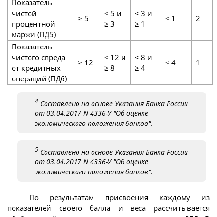
Показатель
чистой
< 5 и
< 3 и
≥ 5
< 1
2
процентной
≥ 3
≥ 1
маржи (ПД5)
Показатель
чистого спреда
< 12 и
< 8 и
≥ 12
< 4
1
от кредитных
≥ 8
≥ 4
операций (ПД6)
4
Составлено на основе Указания Банка России
от 03.04.2017 N 4336-У "Об оценке
экономического положения банков".
5
Составлено на основе Указания Банка России
от 03.04.2017 N 4336-У "Об оценке
экономического положения банков".
По результатам присвоения каждому из
показателей своего балла и веса рассчитывается