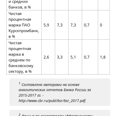
и средних
банков, в %
Чистая
процентная
маржа ПАО
5,9
7,3
7,3
0,7
0
Курскпромбанк,
в %
Чистая
процентная
маржа в
2,6
3,3
5,1
0,7
1,8
среднем по
банковскому
сектору, в %
1
Составлено авторами на основе
аналитических отчетов Банка России за
2015-2017 гг. -
http://www.cbr.ru/publ/bsr/bsr_2017.pdf.
2
Данные по показателям эффективности