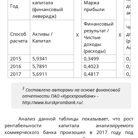
капитала
Маржа
Год
дохо
(финансовый
прибыли
акти
леверидж)
Финансовый
Чист
результат /
Способ
Активы /
дохо
X
X
Чистые
расчета
Капитал
(расх
доходы
Акти
(расходы)
2015
5,9341
0,3499
0,05
2016
5,7891
0,4023
0,06
2017
5,6911
0,4817
0,06
3
Составлено авторами на основе финансовой
отчетности ПАО «Курскпромбанк» -
http://www.kurskprombank.ru/.
Анализ данной таблицы показывает, что рост
рентабельности капитала анализируемого
коммерческого банка произошел в 2017 году под