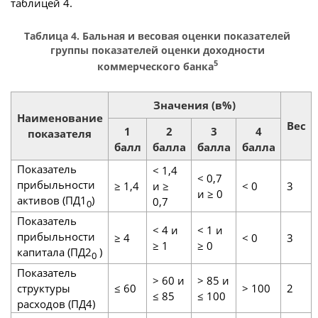
таблицей 4.
Таблица 4. Бальная и весовая оценки показателей
группы показателей оценки доходности
5
коммерческого банка
Значения (в%)
Наименование
Вес
1
2
3
4
показателя
балл
балла
балла
балла
Показатель
< 1,4
< 0,7
прибыльности
≥ 1,4
и ≥
< 0
3
и ≥ 0
активов (ПД1
)
0,7
0
Показатель
< 4 и
< 1 и
прибыльности
≥ 4
< 0
3
≥ 1
≥ 0
капитала (ПД2
)
0
Показатель
> 60 и
> 85 и
структуры
≤ 60
> 100
2
≤ 85
≤ 100
расходов (ПД4)