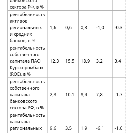
банковского
сектора РФ, в %
рентабельность
активов
региональных
1,6
0,6
0,3
-1,0
-0,3
и средних
банков, в %
рентабельность
собственного
капитала ПАО
12,3
15,5
18,9
3,2
3,4
Курскпромбанк
(ROE), в %
рентабельность
собственного
капитала
2,3
10,1
8,4
7,8
-1,7
банковского
сектора РФ, в %
рентабельность
капитала
региональных
9,6
3,5
1,9
-6,1
-1,6