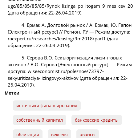
ugc/85/85/85/85/Rynok_lizinga_po_itogam_9_mes_cev_2016
(дата обращения: 22-26.04.2019).
4. Ермак А. Долговой рынок / А. Ермак, Ю. Гапон
[Электронный ресурс] // Регион. РУ — Режим доступа:
raexpert.ru/researches/leasing/9m2018/part1 (дата
обращения: 22-26.04.2019).
5. Серова В.О. Секъюритизация лизинговых
активов / В.О. Серова [Электронный ресурс]. — Режим
доступа: wiseeconomist.ru/poleznoe/73797-
sekyuritizaciya-lizingovyx-aktivov (дата обращения: 22-
26.04.2019).
Метки
источники финансирования
собственный капитал
банковские кредиты
облигации
векселя
авансы