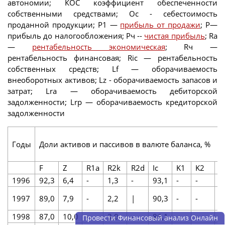
автономии; КОС коэффициент обеспеченности
собственными средствами; Ос - себестоимость
проданной продукции; Р1 —
прибыль от продажи
; Р—
прибыль до налогообложения; Рч --
чистая прибыль
; Rа
—
рентабельность экономическая
; Rч —
рентабельность финансовая; Ric — рентабельность
собственных средств; Lf — оборачиваемость
внеоборотных активов; Lz - оборачиваемость запасов и
затрат; Lra — оборачиваемость дебиторской
задолженности; Lrp — оборачиваемость кредиторской
задолженности
Годы
Доли активов и пассивов в валюте баланса, %
F
Z
R1a
R2k
R2d
Ic
K1
K2
R
1996
92,3
6,4
-
1,3
-
93,1
-
-
6
1997
89,0
7,9
-
2,2
|
90,3
-
-
9
1998
87,0
10,0
-
3,0
-
86,1
-
-
1
Провести Финансовый анализ Онлайн