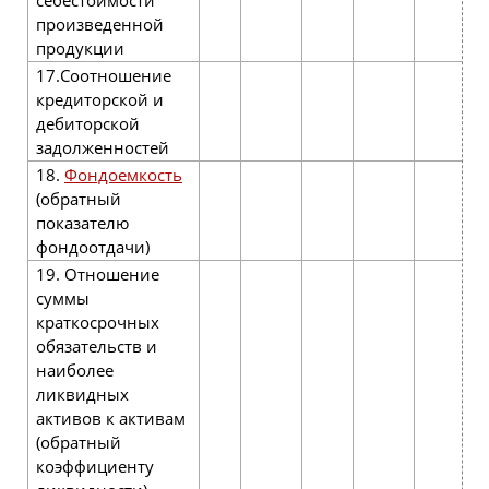
себестоимости
0
произведен­ной
продукции
17.Соотношение
кредиторской и
дебиторской
задолженностей
18.
Фондоемкость
(обратный
показателю
фондоотдачи)
19. Отношение
суммы
краткосрочных
обязательств и
наибо­лее
ликвидных
активов к активам
(обратный
коэффициенту