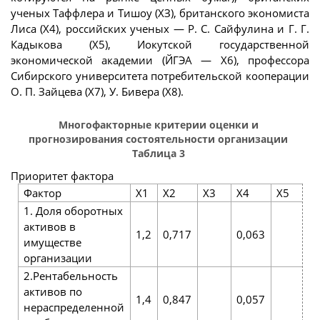
ученых Таффлера и Тишоу (ХЗ), британского экономиста
Лиса (Х4), российских ученых — Р. С. Сайфулина и Г. Г.
Кадыкова (Х5), Иокутской государственной
экономической академии (ЙГЭА — Х6), профессора
Сибирского университета потребительской кооперации
О. П. Зайцева (Х7), У. Бивера (Х8).
Многофакторные критерии оценки и
прогнозирования состоятельности организации
Таблица 3
Приоритет фактора
Фактор
Х1
Х2
Х3
Х4
Х5
1. Доля оборотных
активов в
1,2
0,717
0,063
имуществе
организации
2.Рентабельность
активов по
1,4
0,847
0,057
нераспределенной