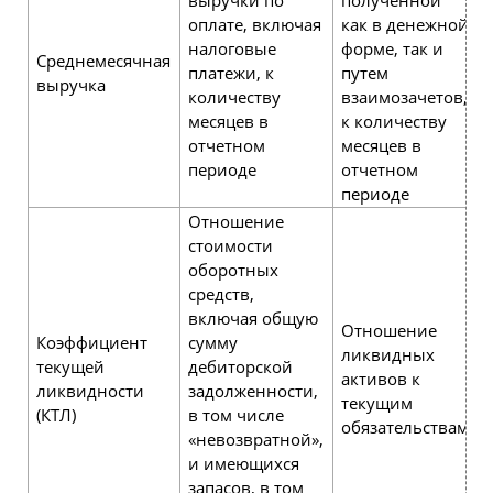
оплате, включая
как в денежной
налоговые
форме, так и
Среднемесячная
платежи, к
путем
выручка
количеству
взаимозачетов,
месяцев в
к количес­тву
отчетном
месяцев в
периоде
отчетном
периоде
Отношение
стоимости
оборотных
средств,
включая общую
Отношение
Коэффициент
сумму
ликвидных
текущей
дебиторской
активов к
ликвидности
задолженности,
текущим
(КТЛ)
в том числе
обязательствам
«невозвратной»,
и имеющихся
запасов, в том