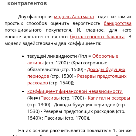
контрагентов
Двухфакторная
модель Альтмана
- один из самых
простых способов оценить вероятность
банкротства
потенциального покупателя. И, главное, для него
вполне достаточно одного
бухгалтерского баланса
. В
модели задействованы два коэффициента:
текущей ликвидности (Ктл =
Оборотные
активы
(стр. 1200) : (Краткосрочные
обязательства (стр. 1500) -
Доходы будущих
периодов
(стр. 1530) -
Резервы предстоящих
расходов
(стр. 1540));
коэффициент финансовой независимости
(Фн= (
Пассивы
(стр. 1700) -
Капитал и резервы
(стр. 1300) - Доходы будущих периодов (стр.
1530) - Резервы предстоящих расходов (стр.
1540)) : Пассивы (стр. 1700)).
На их основе рассчитывается показатель 1, он же