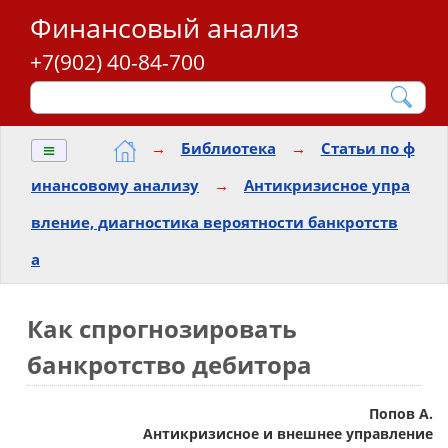
Финансовый анализ
+7(902) 40-84-700
≡
→
Библиотека
→
Статьи по ф
инансовому анализу
→
Антикризисное упра
вление, диагностика вероятности банкротств
а
Как спрогнозировать
банкротство дебитора
Попов А.
Антикризисное и внешнее управление