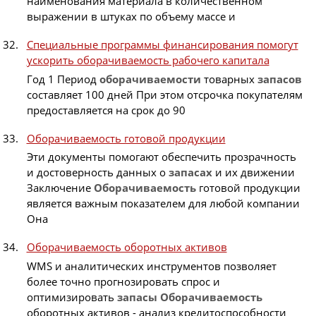
наименования материала в количественном
выражении в штуках по объему массе и
Специальные программы финансирования помогут
ускорить оборачиваемость рабочего капитала
Год 1 Период
оборачиваемости
товарных
запасов
составляет 100 дней При этом отсрочка покупателям
предоставляется на срок до 90
Оборачиваемость готовой продукции
Эти документы помогают обеспечить прозрачность
и достоверность данных о
запасах
и их движении
Заключение
Оборачиваемость
готовой продукции
является важным показателем для любой компании
Она
Оборачиваемость оборотных активов
WMS и аналитических инструментов позволяет
более точно прогнозировать спрос и
оптимизировать
запасы
Оборачиваемость
оборотных активов - анализ кредитоспособности