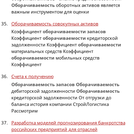
Оборачиваемость
оборотных активов является
важным инструментом для оценки
Оборачиваемость совокупных активов
Коэффициент
оборачиваемости
запасов
Коэффициент
оборачиваемости
кредиторской
задолженности Коэффициент
оборачиваемости
материальных средств Коэффициент
оборачиваемости
мобильных средств
Коэффициент
Счета к получению
Оборачиваемость
запасов
Оборачиваемость
дебиторской задолженности
Оборачиваемость
кредиторской задолженности От отгрузки до
баланса история компании СтройЛогистика
Рассмотрим
Разработка моделей прогнозирования банкротства
российских предприятий для отраслей