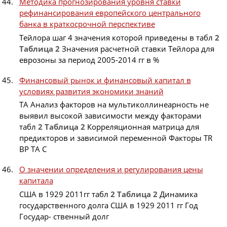
Методика прогнозирования уровня ставки
рефинансирования европейского центрального
банка в краткосрочной перспективе
Тейлора шаг 4 значения которой приведены в табл
2
Таблица
2
Значения расчетной ставки Тейлора для
еврозоны за период 2005-2014 гг в %
Финансовый рынок и финансовый капитал в
условиях развития экономики знаний
TA Анализ факторов на мультиколлинеарность не
выявил высокой зависимости между факторами
табл
2
Таблица
2
Корреляционная матрица для
предикторов и зависимой переменной Факторы TR
BP TA C
О значении определения и регулирования цены
капитала
США в 1929 2011гг табл
2
Таблица
2
Динамика
государственного долга США в 1929 2011 гг Год
Государ- ственный долг