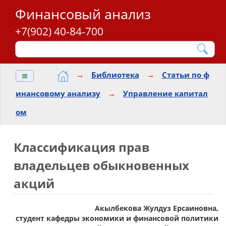
Финансовый анализ
+7(902) 40-84-700
≡
→
Библиотека
→
Статьи по ф
инансовому анализу
→
Управление капитал
ом
Классификация прав
владельцев обыкновенных
акций
Акылбекова Жулдуз Ерсаиновна,
студент кафедры экономики и финансовой политики