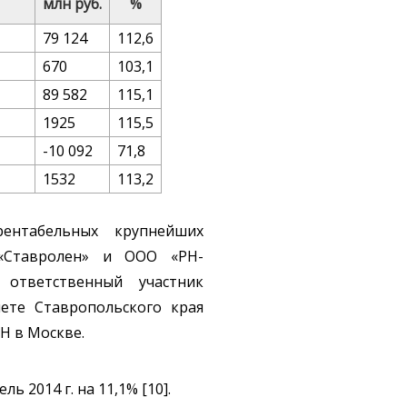
млн руб.
%
79 124
112,6
670
103,1
89 582
115,1
1925
115,5
-10 092
71,8
1532
113,2
рентабельных крупнейших
«Ставролен» и ООО «РН-
 ответственный участник
ете Ставропольского края
Н в Москве.
 2014 г. на 11,1% [10].