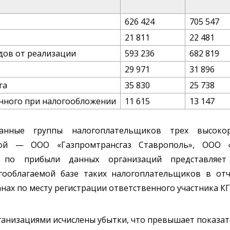
626 424
705 547
21 811
22 481
дов от реализации
593 236
682 819
29 971
31 896
га
35 830
25 738
енного при налогообложении
11 615
13 147
ванные группы налогоплательщиков трех высоко
зой — ООО «Газпромтрансгаз Ставрополь», ООО 
и по прибыли данных организаций представляет
гооблагаемой базе таких налогоплательщиков в отч
анах по месту регистрации ответственного участника КГ
ганизациями исчислены убытки, что превышает показатель