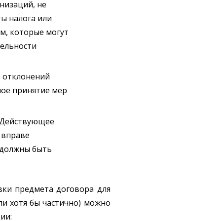
низаций, не
ы налога или
м, которые могут
тельности
з отклонений
ное принятие мер
. Действующее
 вправе
 должны быть
вки предмета договора для
ли хотя бы частично) можно
ии: