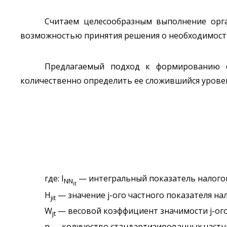
Считаем целесообразным выполнение орга
возможностью принятия решения о необходимост
Предлагаемый подход к формированию с
количественно определить ее сложившийся уровен
где: I
— интегральный показатель налогово
NN
it
H
— значение j-ого частного показателя нал
jit
W
— весовой коэффициент значимости j-ого 
jt
n — количество стандартизированных частн