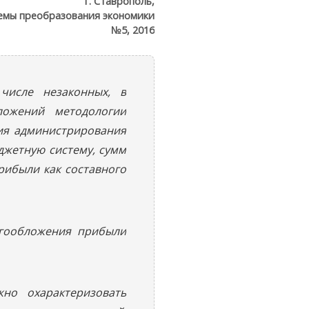
г. Ставрополь,
емы преобразования экономики
№5, 2016
числе незаконных, в
ожений методологии
рия администрирования
джетную систему, сумм
ибыли как составного
огообложения прибыли
но охарактеризовать