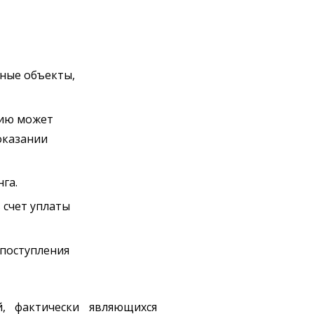
ьные объекты,
нию может
оказании
га.
 счет уплаты
 поступления
й, фактически являющихся