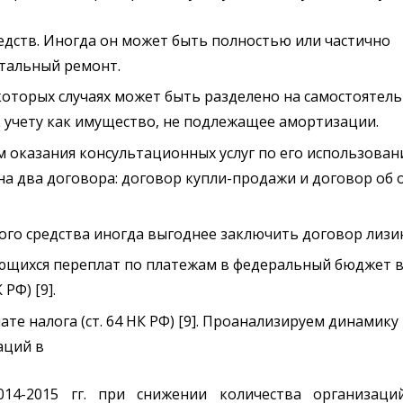
дств. Иногда он может быть полностью или частично
тальный ремонт.
оторых случаях может быть разделено на самостоятел
к учету как имущество, не подлежащее амортизации.
м оказания консультационных услуг по его использова
на два договора: договор купли-продажи и договор об 
го средства иногда выгоднее заключить договор лизин
щихся переплат по платежам в федеральный бюджет в
РФ) [9].
те налога (ст. 64 НК РФ) [9]. Проанализируем динамику
аций в
14-2015 гг. при снижении количества организаци