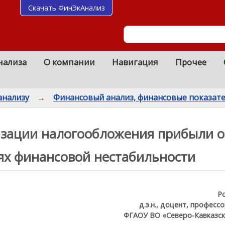
Скачать ФинЭкАнализ
нализа
О компании
Навигация
Прочее
анализу
→
Финансовый анализ, финансовые показат
зации налогообложения прибыли о
ях финансовой нестабильности
Р
д.э.н., доцент, профес
ФГАОУ ВО «Северо-Кавказск