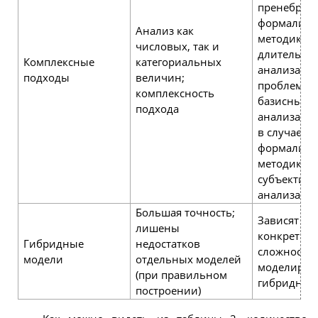
пренебреж
формализ
Анализ как
методикам
числовых, так и
длительно
Комплексные
категориальных
анализа;
подходы
величин;
проблема 
комплексность
базисных 
подхода
анализа;
в случае от
формализо
методик -
субъективн
анализа
Большая точность;
Зависят от
лишены
конкретног
Гибридные
недостатков
сложность
модели
отдельных моделей
моделиров
(при правильном
гибридного
построении)