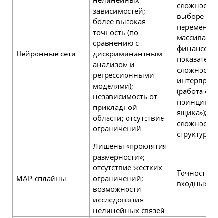
сложности
зависимостей;
выборе вы
более высокая
переменны
точность (по
массива
сравнению с
финансовы
Нейронные сети
дискриминантным
показателе
анализом и
сложности
регрессионными
интерпрет
моделями);
(работа сет
независимость от
принципу 
прикладной
ящика»);
области; отсутствие
сложности
ограничений
структуры 
Лишены «проклятия
размерности»;
отсутствие жестких
Точность з
МАР-сплайны
ограничений;
входных д
возможности
исследования
нелинейных связей