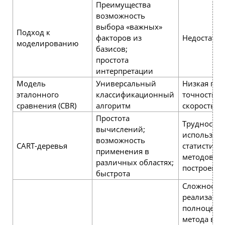
Преимущества
возможность
выбора «важных»
Подход к
факторов из
Недостатки
моделированию
базисов;
простота
интерпретации
Модель
Универсальный
Низкая про
эталонного
классификационный
точность; 
сравнения (CBR)
алгоритм
скорость р
Простота
Трудности 
вычислений;
использов
возможность
CART-деревья
статистиче
применения в
методов п
различных областях;
построении
быстрота
Сложности
реализаци
полноценн
метода в Р