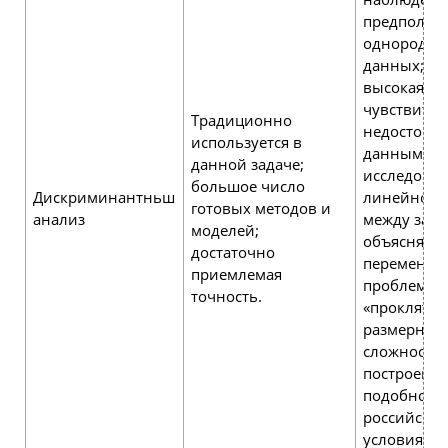
предполож
однородно
данных;
высокая
чувствител
Традиционно
недостове
используется в
данным;
данной задаче;
исследова
большое число
Дискриминантньш
линейной 
готовых методов и
анализ
между зав
моделей;
объясняю
достаточно
переменны
приемлемая
проблема
точность.
«проклятия
размерност
сложности
построени
подобной 
российских
условиях;