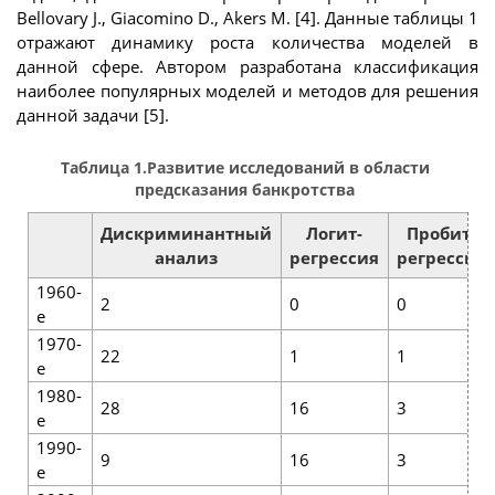
Bellovary J., Giacomino D., Akers M. [4]. Данные таблицы 1
отражают динамику роста количества моделей в
данной сфере. Автором разработана классификация
наиболее популярных моделей и методов для решения
данной задачи [5].
Таблица 1.Развитие исследований в области
предсказания банкротства
Дискриминантный
Логит-
Пробит-
анализ
регрессия
регрессия
1960-
2
0
0
е
1970-
22
1
1
е
1980-
28
16
3
е
1990-
9
16
3
е