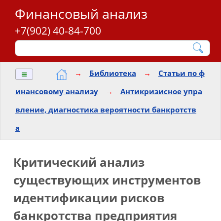
Финансовый анализ
+7(902) 40-84-700
≡
→
Библиотека
→
Статьи по ф
инансовому анализу
→
Антикризисное упра
вление, диагностика вероятности банкротств
а
Критический анализ
существующих инструментов
идентификации рисков
банкротства предприятия