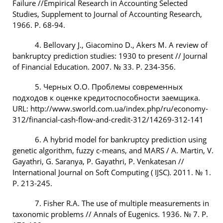
Failure //Empirical Research in Accounting Selected
Studies, Supplement to Journal of Accounting Research,
1966. Р. 68-94.
4. Bellovary J., Giacomino D., Akers M. A review of
bankruptcy prediction studies: 1930 to present // Journal
of Financial Education. 2007. № 33. P. 234-356.
5. Черных О.О. Проблемы современных
подходов к оценке кредитоспособности заемщика.
URL: http://www.sworld.com.ua/index.php/ru/economy-
312/financial-cash-flow-and-credit-312/14269-312-141
6. A hybrid model for bankruptcy prediction using
genetic algorithm, fuzzy c-means, and MARS / A. Martin, V.
Gayathri, G. Saranya, P. Gayathri, P. Venkatesan //
International Journal on Soft Computing ( IJSC). 2011. № 1.
P. 213-245.
7. Fisher R.A. The use of multiple measurements in
taxonomic problems // Annals of Eugenics. 1936. № 7. P.