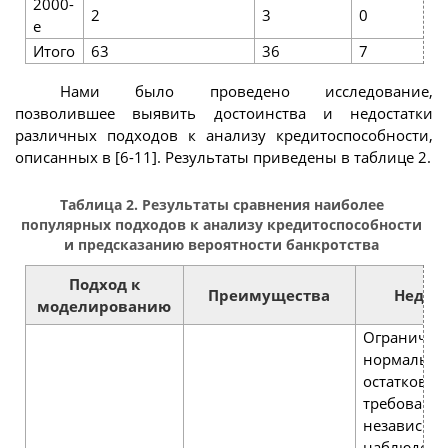
2000-
2
3
0
е
Итого
63
36
7
Нами было проведено исследование,
позволившее выявить достоинства и недостатки
различных подходов к анализу кредитоспособности,
описанных в [6-11]. Результаты приведены в таблице 2.
Таблица 2. Результаты сравнения наиболее
популярных подходов к анализу кредитоспособности
и предсказанию вероятности банкротства
Подход к
Преимущества
Недос
моделированию
Ограничен
нормально
остатков;
требование
независим
наблюдени