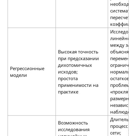
необходим
систематич
пересчета
коэффицие
Исследова
линейной 
между зав
Высокая точность
объясняю
при предсказании
переменны
дихотомичных
ограничени
Регрессионные
исходов;
нормально
модели
простота
остатков;
применимости на
проблема
практике
«проклятия
размерност
независим
наблюден
Длительны
Возможность
процесс об
исследования
сети;
нелинейных