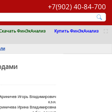
+7(902) 40-84-700
Скачать ФинЭкАнализ
Купить ФинЭкАнализ
ели
одами
Ариничев Игорь Владимирович
к.э.н.
риничева Ирина Владимировна