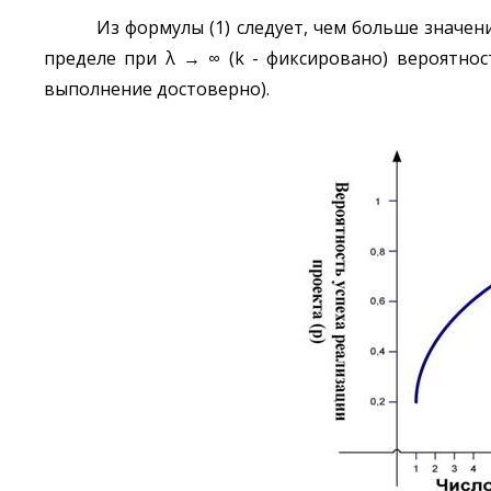
Из формулы (1) следует, чем больше значе
пределе при λ → ∞ (k - фиксировано) вероятност
выполнение достоверно).