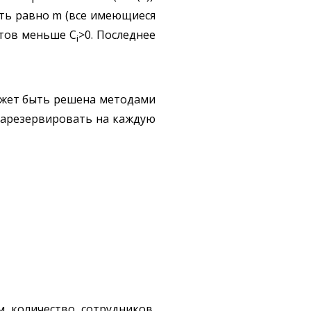
ыть равно m (все имеющиеся
нтов меньше C
>0. Последнее
i
может быть решена методами
 зарезервировать на каждую
м количество сотрудников,