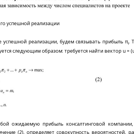
его успешной реализации
 ее успешной реализации, будем связывать прибыль π
. 
i
тся следующим образом: требуется найти вектор u = (
обой ожидаемую прибыль консалтинговой компании, 
чение (2), определяет совокупность вероятностей, рас