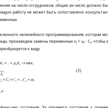
чения на число сотрудников: общее их число должно б
аждую работу не может быть сопоставлено консульта
ременных.
очисленного нелинейного программирования, которая 
редь произведем замены переменных ν
= u
- C
, чтобы
i
i
i
преобразуется к виду
функцию состояния. За параметр состояния x приме