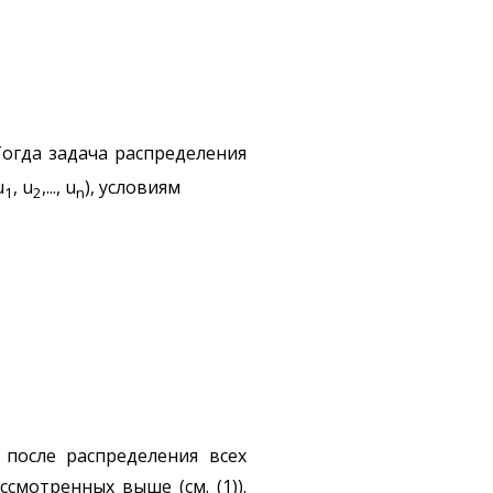
Тогда задача распределения
u
, u
,..., u
), условиям
1
2
n
после распределения всех
смотренных выше (см. (1)).