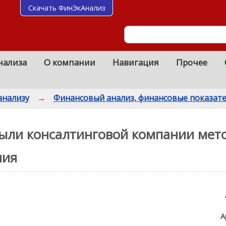
Скачать ФинЭкАнализ
нализа
О компании
Навигация
Прочее
анализу
→
Финансовый анализ, финансовые показат
ыли консалтинговой компании мет
ния
А