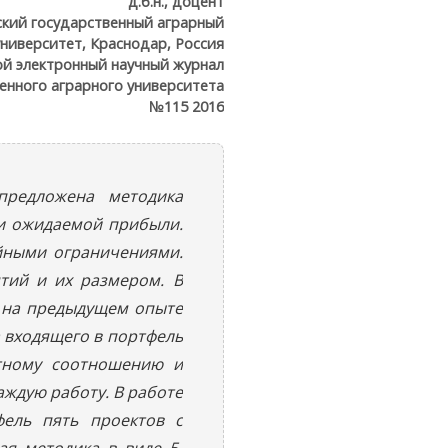
д.б.н., доцент
ский государственный аграрный
университет, Краснодар, Россия
й электронный научный журнал
енного аграрного университета
№115 2016
предложена методика
ии ожидаемой прибыли.
йными ограничениями.
тий и их размером. В
 на предыдущем опыте
 входящего в портфель
нтному соотношению и
ждую работу. В работе
фель пять проектов с
ая методика в виде 5-