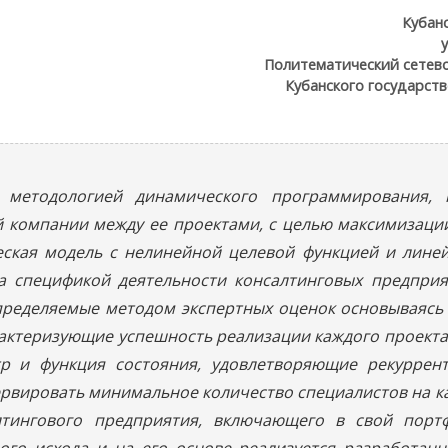
Кубан
Политематический сетево
Кубанского государств
с методологией динамического программирования, 
й компании между ее проектами, с целью максимизац
еская модель с нелинейной целевой функцией и лине
а спецификой деятельности консалтинговых предприя
пределяемые методом экспертных оценок основываясь
актеризующие успешность реализации каждого проекта
етр и функция состояния, удовлетворяющие рекурре
ервировать минимальное количество специалистов на ка
лтингового предприятия, включающего в свой порт
го исхода и на его основе реализуется разработанн