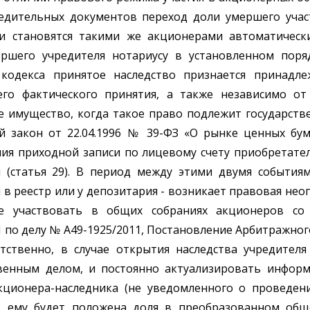
дительных документов переход доли умершего участ
 становятся такими же акционерами автоматически.
ршего учредителя нотариусу в установленном поря
 кодекса принятое наследство признается принадл
го фактического принятия, а также независимо от
е имущество, когда такое право подлежит государств
й закон от 22.04.1996 № 39-ФЗ «О рынке ценных бум
ния приходной записи по лицевому счету приобретате
 (статья 29). В период между этими двумя события
в реестр или у депозитария - возникает правовая нео
е участвовать в общих собраниях акционеров со 
1 по делу № А49-1925/2011, Постановление Арбитражног
етственно, в случае открытия наследства учредителя
твенным делом, и постоянно актуализировать инфор
кционера-наследника (не уведомленного о проведен
 ему будет положена доля в преобразованном общ