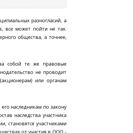
ципиальных разногласий, а
, все может пойти не так.
рного общества, а точнее,
 за собой те же правовые
конодательство не проводит
 (акционерам) или органам
 его наследникам по закону
остав наследства участника
и, становятся участниками
ществах от участия в ООО -