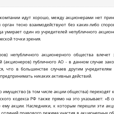
в компании идут хорошо, между акционерами нет прин
орган тесно взаимодействуют без каких-либо споров
а умирает один из учредителей непубличного акционе
еской точки зрения.
ров) непубличного акционерного общества влечет
ей (акционеров) публичного АО - в данном случае за
мся, что в большинстве случаев другим учредителям
предпринимать никаких активных действий.
о имущество (в том числе акции общества) переходят к
кого кодекса РФ также прямо на это указывает: «В с
ему акции. Наследники, к которым перешли эти акци
 отличий правового режима участия в акционерных об