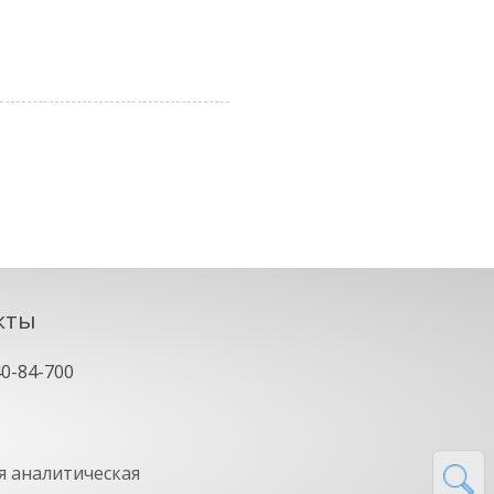
кты
40-84-700
 аналитическая