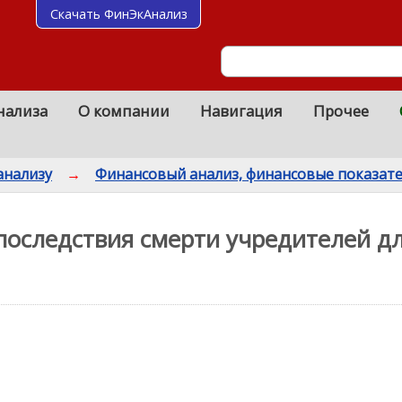
Скачать ФинЭкАнализ
нализа
О компании
Навигация
Прочее
анализу
→
Финансовый анализ, финансовые показат
последствия смерти учредителей д