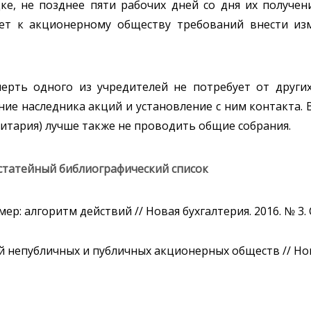
ке, не позднее пяти рабочих дней со дня их получен
яет к акционерному обществу требований внести и
мерть одного из учредителей не потребует от друг
ие наследника акций и установление с ним контакта.
зитария) лучше также не проводить общие собрания.
статейный библиографический список
ер: алгоритм действий // Новая бухгалтерия. 2016. № 3. С
 непубличных и публичных акционерных обществ // Новая