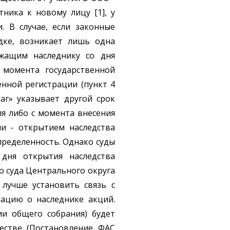
ника к новому лицу [1], у
 В случае, если законные
дке, возникает лишь одна
ежащим наследнику со дня
 момента государственной
енной регистрации (пункт 4
аг» указывает другой срок
ля либо с момента внесения
ми - открытием наследства
пределенность. Однако суды
дня открытия наследства
о суда Центрального округа
 лучше установить связь с
мацию о наследнике акций.
ии общего собрания) будет
естве (Постановление ФАС