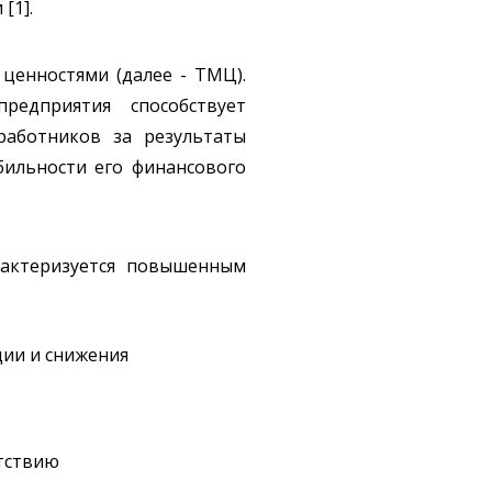
[1].
ценностями (далее - ТМЦ).
редприятия способствует
аботников за результаты
бильности его финансового
рактеризуется повышенным
ции и снижения
утствию