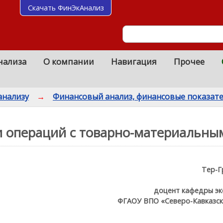
Скачать ФинЭкАнализ
нализа
О компании
Навигация
Прочее
анализу
→
Финансовый анализ, финансовые показат
и операций с товарно-материальны
Тер-Г
доцент кафедры эк
ФГАОУ ВПО «Северо-Кавказск