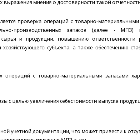
х выражения мнения о достоверности такой отчетности 
яется проверка операций с товарно-материальными 
льно-производственных запасов (далее - МПЗ) п
 сырья и продукции, повышению ответственности р
 хозяйствующего субъекта, а также обеспечению ста
ых операций с товарно-материальными запасами ха
зы с целью увеличения себестоимости выпуска продук
ной учетной документации, что может привести к отс
нированному списанию МПЗ и др.;