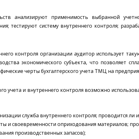
льств анализируют применимость выбранной учетн
ния; тестируют систему внутреннего контроля; разра
ннего контроля организации аудитор использует такую
водства экономического субъекта, что позволяет спл
фические черты бухгалтерского учета ТМЦ на предприя
кого учета и внутреннего контроля возможно использов
анизации служба внутреннего контроля; проводится ли
оты и своевременности оприходования материалов; про
вания производственных запасов);