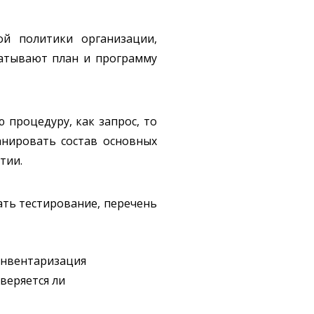
ой политики организации,
батывают план и программу
 процедуру, как запрос, то
анировать состав основных
тии.
ать тестирование, перечень
 инвентаризация
веряется ли