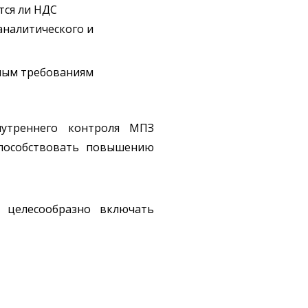
тся ли НДС
аналитического и
вным требованиям
нутреннего контроля МПЗ
 способствовать повышению
 целесообразно включать