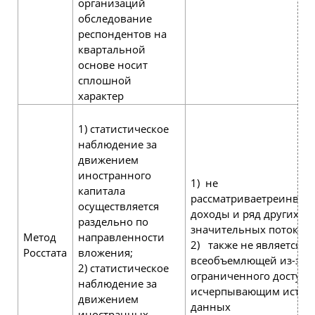
организаций
обследование
респондентов на
квартальной
основе носит
сплошной
характер
1) статистическое
наблюдение за
движением
иностранного
1) не
капитала
рассматриваетреинвес
осуществляется
доходы и ряд других
раздельно по
значительных потоков
Метод
направленности
2) также не является
Росстата
вложения;
всеобъемлющей из-за
2) статистическое
ограниченного доступа
наблюдение за
исчерпывающим источ
движением
данных
иностранных