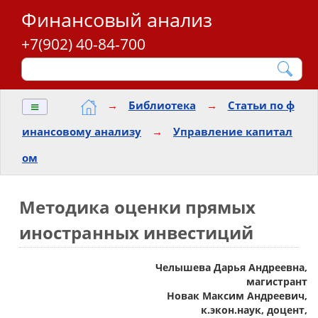
Финансовый анализ
+7(902) 40-84-700
≡
→
Библиотека
→
Статьи по ф
инансовому анализу
→
Управление капитал
ом
Методика оценки прямых
иностранных инвестиций
Челышева Дарья Андреевна,
магистрант
Новак Максим Андреевич,
к.экон.наук, доцент,