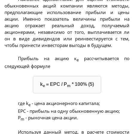
обыкновенных акций компании являются методы,
предполагающие использование прибыли и цены
акции. Именно показатель величины прибыли на
акцию отражает реальный доход, получаемый
акционерами, независимо от того, выплачивается ли
он в виде дивидендов или реинвестируется с тем,
чтобы принести инвесторам выгоды в будущем.
Прибыль на акцию к
рассчитывается по
е
следующей формуле
k
= EPC / P
* 100% (5)
e
m
где k
- цена акционерного капитала;
е
ЕРС - прибыль на одну обыкновенную акцию;
Р
- рыночная цена акции.
m
Используя данный метод, в расчете стоимости