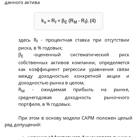
данного актива
k
= R
+ β
(R
- R
). (4)
e
f
E
M
f
здесь R
- процентная ставка при отсутствии
f
риска, в % годовых;
β
-оцененный систематический риск
Е
собственных активов компании, определяется
как коэффициент регрессии уравнения связи
между доходностью конкретной акции и
доходностью рынка в целом;
R
- ожидаемая прибыль на рынке,
M
среднегодовая доходность рыночного
портфеля, в % годовых.
При этом в основу модели CAPM положен целый
ряд допущений: