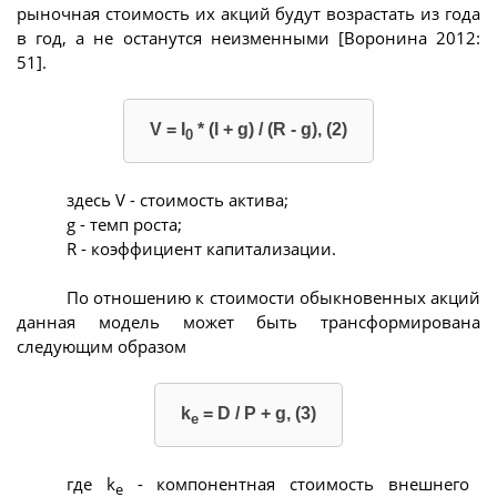
рыночная стоимость их акций будут возрастать из года
в год, а не останутся неизменными [Воронина 2012:
51].
V = I
* (l + g) / (R - g), (2)
0
здесь V - стоимость актива;
g - темп роста;
R - коэффициент капитализации.
По отношению к стоимости обыкновенных акций
данная модель может быть трансформирована
следующим образом
k
= D / P + g, (3)
e
где k
- компонентная стоимость внешнего
е