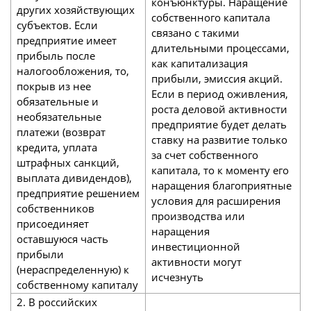
конъюнктуры. Наращение
других хозяйствующих
собственного капитала
субъектов. Если
связано с такими
предприятие имеет
длительными процессами,
прибыль после
как капитализация
налогообложения, то,
прибыли, эмиссия акций.
покрыв из нее
Если в период оживления,
обязательные и
роста деловой активности
необязательные
предприятие будет делать
платежи (возврат
ставку на развитие только
кредита, уплата
за счет собственного
штрафных санкций,
капитала, то к моменту его
выплата дивидендов),
наращения благоприятные
предприятие решением
условия для расширения
собственников
производства или
присоединяет
наращения
оставшуюся часть
инвестиционной
прибыли
активности могут
(нераспределенную) к
исчезнуть
собственному капиталу
2. В российских