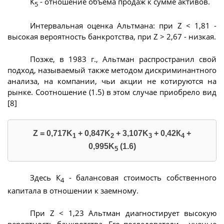
К
- отношение объема продаж к сумме активов.
5
Интервальная оценка Альтмана: при Z < 1,81 -
высокая вероятность банкротства, при Z > 2,67 - низкая.
Позже, в 1983 г., Альтман распространил свой
подход, называемый также методом дискриминантного
анализа, на компании, чьи акции не котируются на
рынке. Соотношение (1.5) в этом случае приобрело вид
[8]
Z = 0,717K
+ 0,847K
+ 3,107K
+ 0,42К
+
1
2
3
4
0,995K
(1.6)
5
Здесь К
- балансовая стоимость собственного
4
капитала в отношении к заемному.
При Z < 1,23 Альтман диагностирует высокую
вероятность банкротства. Его последователи - ученые