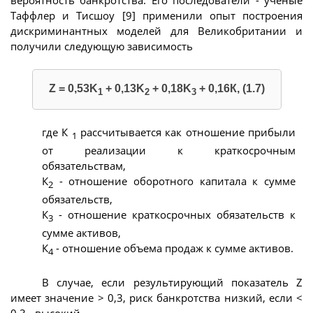
Таффлер и Тисшоу [9] применили опыт построения
дискриминантных моделей для Великобритании и
получили следующую зависимость
Z = 0,53K
+ 0,13K
+ 0,18K
+ 0,16К, (1.7)
1
2
3
где К
рассчитывается как отношение прибыли
1
от реализации к краткосрочным
обязательствам,
К
- отношение оборотного капитала к сумме
2
обязательств,
К
- отношение краткосрочных обязательств к
3
сумме активов,
К
- отношение объема продаж к сумме активов.
4
В случае, если результирующий показатель Z
имеет значение > 0,3, риск банкротства низкий, если <
0,3 - высокий.