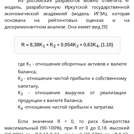
Из российских разработок можно отметить R-
модель, разработанную Иркутской государственной
экономической академией (модель ИГЭА), которая
основана на рейтинговых оценках и на
дискриминантном анализе. Она имеет вид [9]
R = 8,38K
+ K
+ 0,054K
+ 0,63K
, (1.10)
1
2
3
4
где К
- отношение оборотных активов к валюте
1
баланса,
К
- отношение чистой прибыли к собственному
2
капиталу,
К
- отношение выручки от реализации
3
продукции к валюте баланса,
К
-отношение чистой прибыли к затратам.
4
Если значение R < 0, то риск банкротства
максимальный (90-100%), при R от 0 до 0,18 -высокий