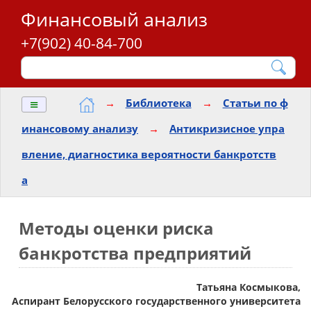
Финансовый анализ
+7(902) 40-84-700
≡
→
Библиотека
→
Статьи по ф
инансовому анализу
→
Антикризисное упра
вление, диагностика вероятности банкротств
а
Методы оценки риска
банкротства предприятий
Татьяна Космыкова,
Аспирант Белорусского государственного университета