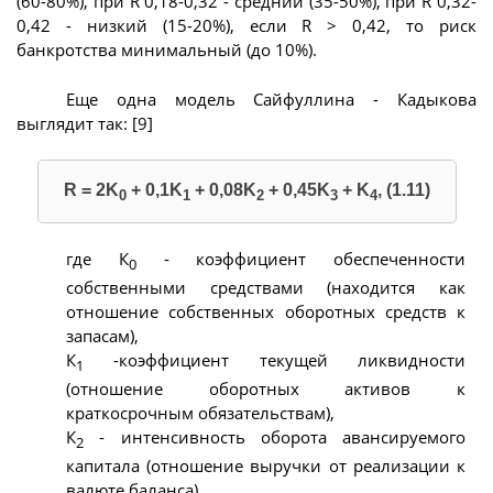
(60-80%), при R 0,18-0,32 - средний (35-50%), при R 0,32-
0,42 - низкий (15-20%), если R > 0,42, то риск
банкротства минимальный (до 10%).
Еще одна модель Сайфуллина - Кадыкова
выглядит так: [9]
R = 2K
+ 0,1K
+ 0,08K
+ 0,45K
+ K
, (1.11)
0
1
2
3
4
где К
- коэффициент обеспеченности
0
собственными средствами (находится как
отношение собственных оборотных средств к
запасам),
К
-коэффициент текущей ликвидности
1
(отношение оборотных активов к
краткосрочным обязательствам),
К
- интенсивность оборота авансируемого
2
капитала (отношение выручки от реализации к
валюте баланса),