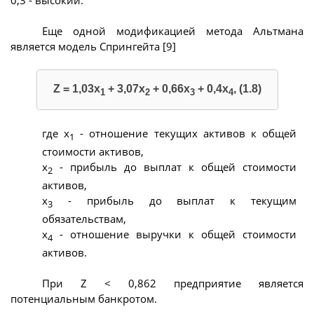
Еще одной модификацией метода Альтмана
является модель Спрингейта [9]
Z = 1,03x
+ 3,07x
+ 0,66x
+ 0,4x
, (1.8)
1
2
3
4
где х
- отношение текущих активов к общей
1
стоимости активов,
х
- прибыль до выплат к общей стоимости
2
активов,
х
- прибыль до выплат к текущим
3
обязательствам,
х
- отношение выручки к общей стоимости
4
активов.
При Z < 0,862 предприятие является
потенциальным банкротом.