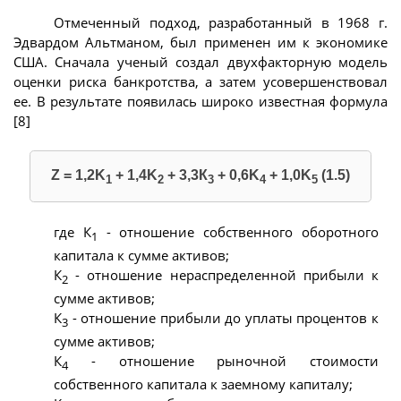
Отмеченный подход, разработанный в 1968 г.
Эдвардом Альтманом, был применен им к экономике
США. Сначала ученый создал двухфакторную модель
оценки риска банкротства, а затем усовершенствовал
ее. В результате появилась широко известная формула
[8]
Z = 1,2K
+ 1,4K
+ 3,3К
+ 0,6K
+ 1,0K
(1.5)
1
2
3
4
5
где К
- отношение собственного оборотного
1
капитала к сумме активов;
К
- отношение нераспределенной прибыли к
2
сумме активов;
К
- отношение прибыли до уплаты процентов к
3
сумме активов;
К
- отношение рыночной стоимости
4
собственного капитала к заемному капиталу;