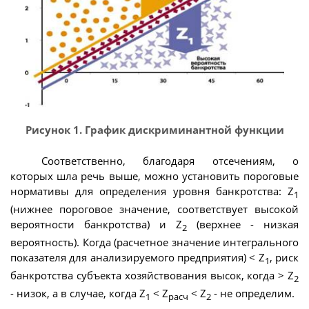
Рисунок 1. График дискриминантной функции
Соответственно, благодаря отсечениям, о
которых шла речь выше, можно установить пороговые
нормативы для определения уровня банкротства: Z
1
(нижнее пороговое значение, соответствует высокой
вероятности банкротства) и Z
(верхнее - низкая
2
вероятность). Когда (расчетное значение интегрального
показателя для анализируемого предприятия) < Z
, риск
1
банкротства субъекта хозяйствования высок, когда > Z
2
- низок, а в случае, когда Z
< Z
< Z
- не определим.
1
расч
2