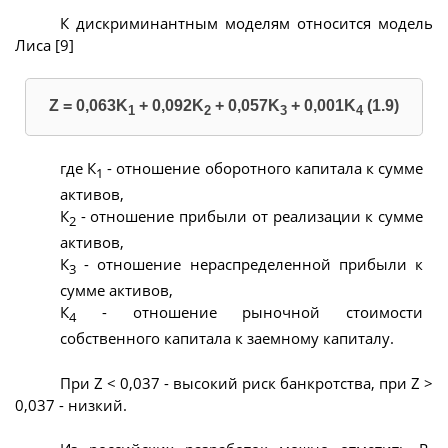
К дискриминантным моделям относится модель
Лиса [9]
Z = 0,063K
+ 0,092K
+ 0,057K
+ 0,001K
(1.9)
1
2
3
4
где К
- отношение оборотного капитала к сумме
1
активов,
К
- отношение прибыли от реализации к сумме
2
активов,
К
- отношение нераспределенной прибыли к
3
сумме активов,
К
- отношение рыночной стоимости
4
собственного капитала к заемному капиталу.
При Z < 0,037 - высокий риск банкротства, при Z >
0,037 - низкий.