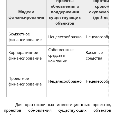
проекты
коротким
обновления и
сроком
Модели
поддержания
окупаемост
финансирования
существующих
(до 5 лет)
объектов
Бюджетное
Нецелесообразно
Нецелесообраз
финансирование
Собственные
Корпоративное
Заемные
средства
финансирование
средства
компании
Проектное
Нецелесообразно
Нецелесообраз
финансирование
Для краткосрочных инвестиционных проектов,
проектов обновления существующих объектов