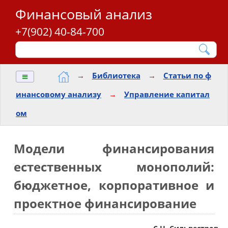
Финансовый анализ
+7(902) 40-84-700
≡
→
Библиотека
→
Статьи по ф
инансовому анализу
→
Управление капитал
ом
Модели финансирования
естественных монополий:
бюджетное, корпоративное и
проектное финансирование