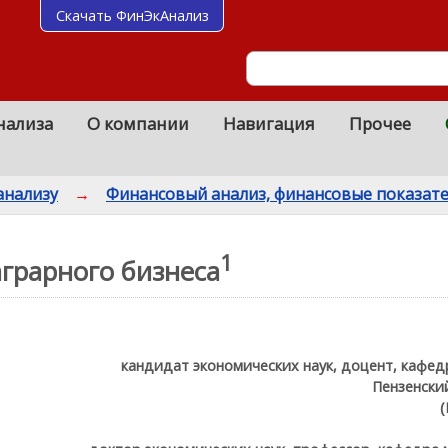
Скачать ФинЭкАнализ
нализа
О компании
Навигация
Прочее
анализу
→
Финансовый анализ, финансовые показат
1
грарного бизнеса
кандидат экономических наук, доцент, кафед
Пензенски
(