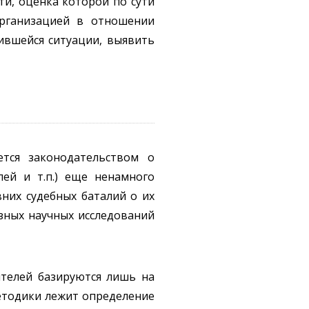
и, оценка которой по сути
рганизацией в отношении
ившейся ситуации, выявить
ется законодательством о
лей и т.п.) еще ненамного
них судебных баталий о их
зных научных исследований
ителей базируются лишь на
етодики лежит определение