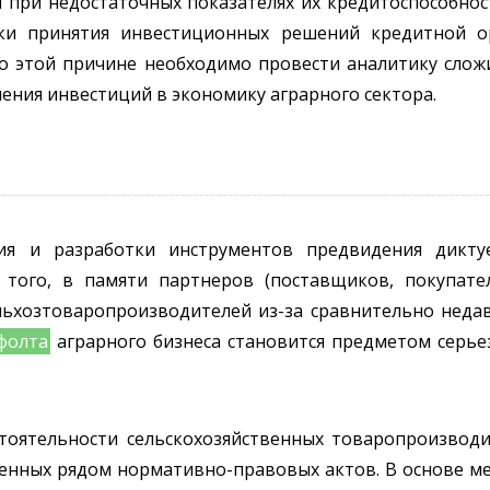
при недостаточных показателях их кредитоспособност
жки принятия инвестиционных решений кредитной о
По этой причине необходимо провести аналитику слож
ния инвестиций в экономику аграрного сектора.
ия и разработки инструментов предвидения дикту
 того, в памяти партнеров (поставщиков, покупате
льхозтоваропроизводителей из-за сравнительно недав
фолта
аграрного бизнеса становится предметом серье
стоятельности сельскохозяйственных товаропроизвод
денных рядом нормативно-правовых актов. В основе м