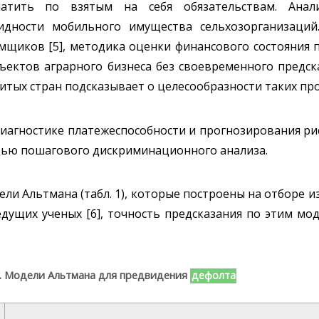
атить по взятым на себя обязательствам. Анали
идности мобильного имущества сельхозорганизаций
емщиков [5], методика оценки финансового состояния
ъектов аграрного бизнеса без своевременного предск
итых стран подсказывает о целесообразности таких пр
иагностике платежеспособности и прогнозирования р
ощью пошагового дискриминационного анализа.
и Альтмана (табл. 1), которые построены на отборе из
дущих ученых [6], точность предсказания по этим мо
. Модели Альтмана для предвидения
дефолта