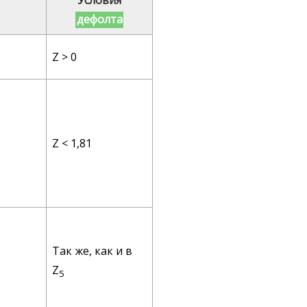
Условия
дефолта
Z > 0
Z < 1,81
Так же, как и в
Z
5