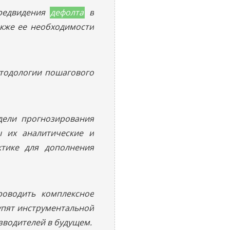
редвидения
дефолта
в
акже ее необходимости
тодологии пошагового
дели прогнозирования
ы их аналитические и
ктике для дополнения
роводить комплексное
упят инструментальной
зводителей в будущем.