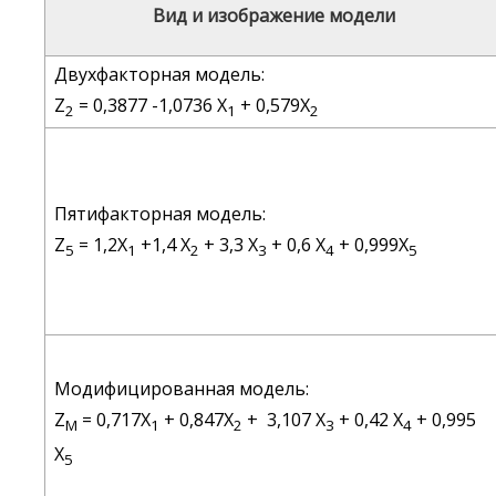
Вид и изображение модели
Двухфакторная модель:
Z
= 0,3877 -1,0736 Х
+ 0,579Х
2
1
2
Пятифакторная модель:
Z
= 1,2Х
+1,4 Х
+ 3,3 Х
+ 0,6 Х
+ 0,999Х
5
1
2
3
4
5
Модифицированная модель:
Z
= 0,717Х
+ 0,847Х
+ 3,107 Х
+ 0,42 Х
+ 0,995
M
1
2
3
4
Х
5